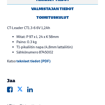
VALMISTAJAN TIEDOT
TOIMITUSKULUT
CT-Leader CT1.3-6 6V 1,2Ah
Mitat: P 97 x L 24 x K 58mm
Paino: 0.3 kg
T1-pikaliitin napa (4,8mm lattaliitin)
Sähkönumero 8745002
tekniset tiedot (PDF)
Katso
Jaa