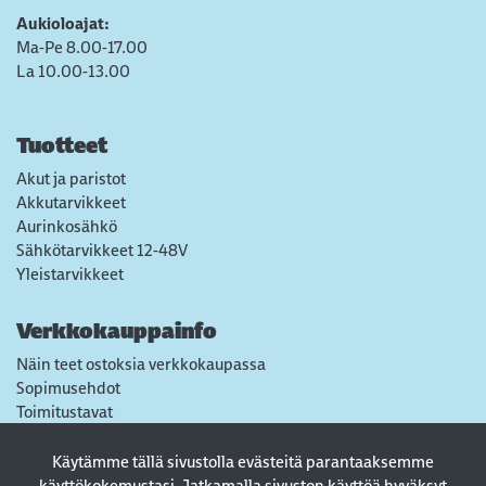
Aukioloajat:
Ma-Pe 8.00-17.00
La 10.00-13.00
Tuotteet
Akut ja paristot
Akkutarvikkeet
Aurinkosähkö
Sähkötarvikkeet 12-48V
Yleistarvikkeet
Verkkokauppainfo
Näin teet ostoksia verkkokaupassa
Sopimusehdot
Toimitustavat
Maksutavat
Tietosuojaseloste
Käytämme tällä sivustolla evästeitä parantaaksemme
Usein kysytyt kysymykset
käyttökokemustasi. Jatkamalla sivuston käyttöä hyväksyt