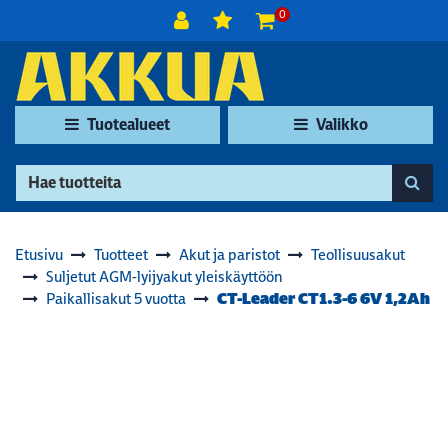
Siirry pääsisältöön
0
Tuotealueet
Valikko
Etusivu
Tuotteet
Akut ja paristot
Teollisuusakut
Suljetut AGM-lyijyakut yleiskäyttöön
CT-Leader CT1.3-6 6V 1,2Ah
Paikallisakut 5 vuotta