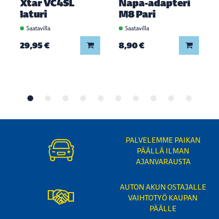
Xtar VC4SL
Napa-adapteri
laturi
M8 Pari
Saatavilla
Saatavilla
Lisää koriin
Lisää ko
29,95 €
8,90 €
PALVELEMME PAIKAN
PÄÄLLÄ ILMAN
AJANVARAUSTA
AUTON AKUN OSTAJALLE
VAIHTOTYÖ KAUPAN
PÄÄLLE