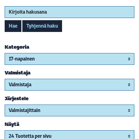
Kirjoita hakusana
Hae
Tyhjennä haku
Kategoria
Valmistaja
Järjestele
Näytä