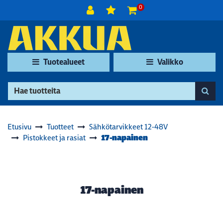
Siirry pääsisältöön
0
Tuotealueet
Valikko
Etusivu
Tuotteet
Sähkötarvikkeet 12-48V
17-napainen
Pistokkeet ja rasiat
17-napainen