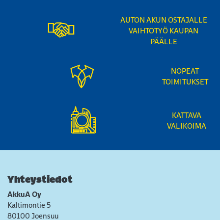
AUTON AKUN OSTAJALLE
VAIHTOTYÖ KAUPAN
PÄÄLLE
NOPEAT
TOIMITUKSET
KATTAVA
VALIKOIMA
Yhteystiedot
AkkuA Oy
Kaltimontie 5
80100 Joensuu