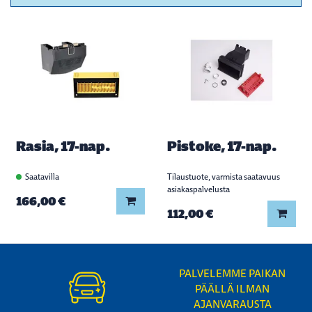
Rasia, 17-nap.
Pistoke, 17-nap.
Saatavilla
Tilaustuote, varmista saatavuus
asiakaspalvelusta
Lisää koriin
166,00 €
Lisää
112,00 €
PALVELEMME PAIKAN
PÄÄLLÄ ILMAN
AJANVARAUSTA