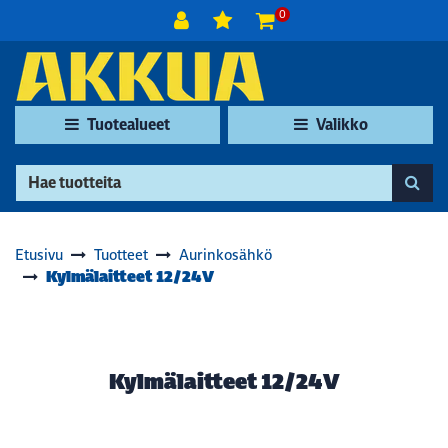
Siirry pääsisältöön
0
Tuotealueet
Valikko
Etusivu
Tuotteet
Aurinkosähkö
Kylmälaitteet 12/24V
Kylmälaitteet 12/24V