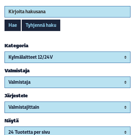
Kirjoita hakusana
Hae
Tyhjennä haku
Kategoria
Valmistaja
Järjestele
Näytä