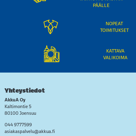
PÄÄLLE
NOPEAT
TOIMITUKSET
KATTAVA
VALIKOIMA
Yhteystiedot
AkkuA Oy
Kaltimontie 5
80100 Joensuu
044 9777599
asiakaspalvelu@akkua.fi