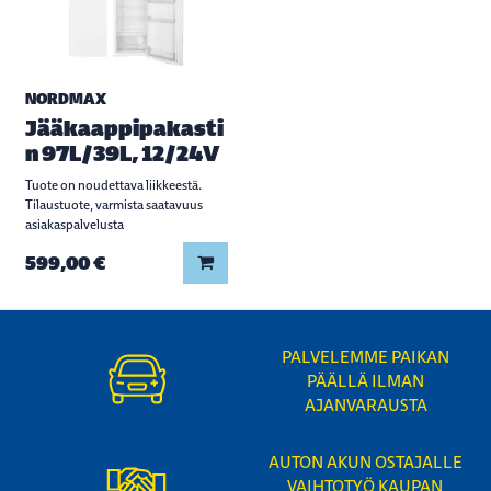
NORDMAX
Jääkaappipakasti
n 97L/39L, 12/24V
Tuote on noudettava liikkeestä.
Tilaustuote, varmista saatavuus
asiakaspalvelusta
Lisää koriin
599,00 €
PALVELEMME PAIKAN
PÄÄLLÄ ILMAN
AJANVARAUSTA
AUTON AKUN OSTAJALLE
VAIHTOTYÖ KAUPAN