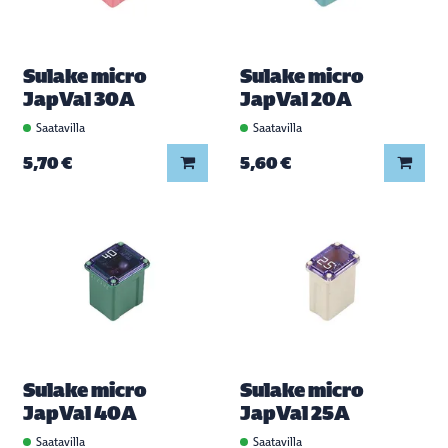
Sulake micro
Sulake micro
JapVal 30A
JapVal 20A
Saatavilla
Saatavilla
Lisää koriin
Lisää
5,70 €
5,60 €
Sulake micro
Sulake micro
JapVal 40A
JapVal 25A
Saatavilla
Saatavilla