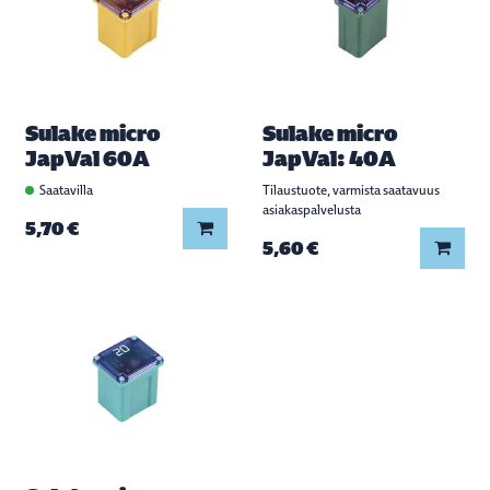
Sulake micro
Sulake micro
JapVal 60A
JapVal: 40A
Saatavilla
Tilaustuote, varmista saatavuus
asiakaspalvelusta
Lisää koriin
5,70 €
Lisää
5,60 €