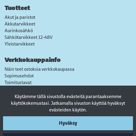
Tuotteet
Akut ja paristot
Akkutarvikkeet
Aurinkosähkö
Sähkötarvikkeet 12-48V
Yleistarvikkeet
Verkkokauppainfo
Näin teet ostoksia verkkokaupassa
Sopimusehdot
Toimitustavat
Maksutavat
Tietosuojaseloste
Käytämme tällä sivustolla evästeitä parantaaksemme
Usein kysytyt kysymykset
käyttökokemustasi. Jatkamalla sivuston käyttöä hyväksyt
evästeiden käytön.
Seuraa sosiaalisessa mediassa
Hyväksy