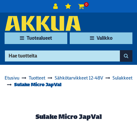
Siirry pääsisältöön
0
Tuotealueet
Valikko
Etusivu
Tuotteet
Sähkötarvikkeet 12-48V
Sulakkeet
Sulake Micro JapVal
Sulake Micro JapVal