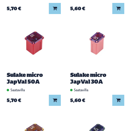
Lisää koriin
Lisää
5,70 €
5,60 €
Sulake micro
Sulake micro
JapVal 50A
JapVal 30A
Saatavilla
Saatavilla
Lisää koriin
Lisää
5,70 €
5,60 €