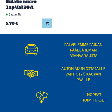
Sulake micro
JapVal 20A
Saatavilla
Lisää koriin
5,70 €
PALVELEMME PAIKAN
PÄÄLLÄ ILMAN
AJANVARAUSTA
AUTON AKUN OSTAJALLE
VAIHTOTYÖ KAUPAN
PÄÄLLE
NOPEAT
TOIMITUKSET