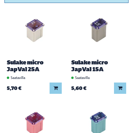
Sulake micro
Sulake micro
JapVal 25A
JapVal 15A
Saatavilla
Saatavilla
Lisää koriin
Lisää
5,70 €
5,60 €