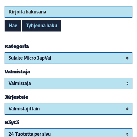
Kirjoita hakusana
Hae
Tyhjennä haku
Kategoria
Valmistaja
Järjestele
Näytä