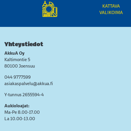
KATTAVA
VALIKOIMA
Yhteystiedot
AkkuA Oy
Kaltimontie 5
80100 Joensuu
044 9777599
asiakaspalvelu@akkua.fi
Y-tunnus 2655594-4
Aukioloajat:
Ma-Pe 8.00-17.00
La 10.00-13.00