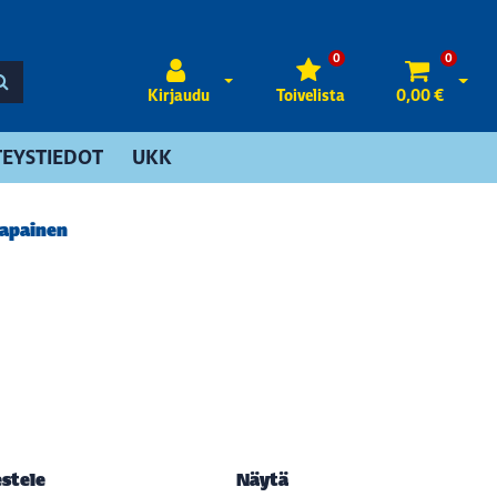
0
0
Avaa kirjautuminen
Avaa 
Kirjaudu
Toivelista
0,00 €
EYSTIEDOT
UKK
napainen
estele
Näytä