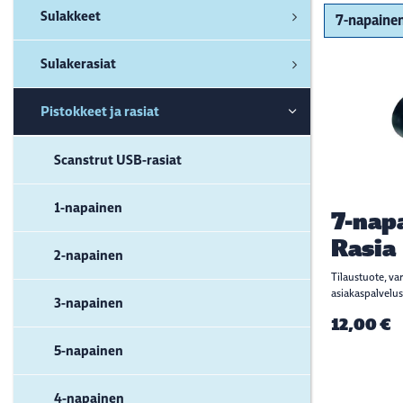
Sulakkeet
Sulakerasiat
Pistokkeet ja rasiat
Scanstrut USB-rasiat
1-napainen
7-nap
Rasia
2-napainen
Tilaustuote, va
asiakaspalvelus
3-napainen
12,00 €
5-napainen
4-napainen