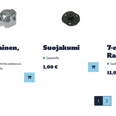
ainen,
Suojakumi
7-
Ra
Saatavilla
rmista saatavuus
Saat
1,00 €
Lisää koriin
ta
11,
Lisää koriin
1
2