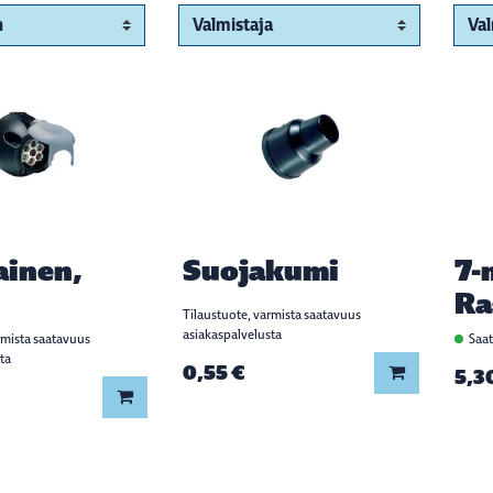
ainen,
Suojakumi
7-
Ra
Tilaustuote, varmista saatavuus
asiakaspalvelusta
rmista saatavuus
Saat
ta
0,55 €
Lisää koriin
5,3
Lisää koriin