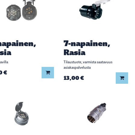
napainen,
7-napainen,
sia
Rasia
avilla
Tilaustuote, varmista saatavuus
asiakaspalvelusta
0 €
Lisää koriin
13,00 €
Lisää