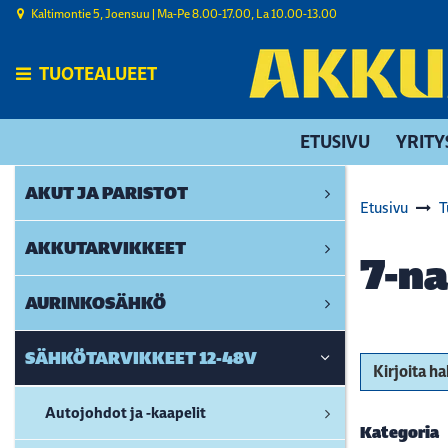
Siirry pääsisältöön
Kaltimontie 5, Joensuu | ​Ma-Pe 8.00-17.00, La 10.00-13.00
TUOTEALUEET
ETUSIVU
YRITY
AKUT JA PARISTOT
Etusivu
T
AKKUTARVIKKEET
7-n
AURINKOSÄHKÖ
SÄHKÖTARVIKKEET 12-48V
Kirjoita h
Autojohdot ja -kaapelit
Kategoria