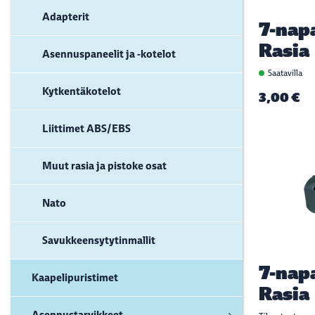
Adapterit
7-nap
Rasia
Asennuspaneelit ja -kotelot
Saatavilla
Kytkentäkotelot
3,00 €
Liittimet ABS/EBS
Muut rasia ja pistoke osat
Nato
Savukkeensytytinmallit
7-nap
Kaapelipuristimet
Rasia
Asennustarvikkeet