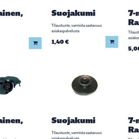
ainen,
Suojakumi
7-
Ra
Tilaustuote, varmista saatavuus
asiakaspalvelusta
Tilaus
asiaka
1,40 €
Lisää koriin
Lisää koriin
5,0
ainen,
Suojakumi
7-
Ra
Tilaustuote, varmista saatavuus
asiakaspalvelusta