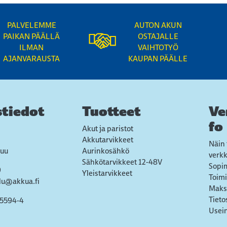
PALVELEMME
AUTON AKUN
PAIKAN PÄÄLLÄ
OSTAJALLE
ILMAN
VAIHTOTYÖ
AJANVARAUSTA
KAUPAN PÄÄLLE
tiedot
Tuotteet
Ve
fo
Akut ja paristot
Akkutarvikkeet
Näin 
uu
Aurinkosähkö
verk
Sähkötarvikkeet 12-48V
Sopi
9
Yleistarvikkeet
Toimi
lu@akkua.fi
Maks
Tieto
55594-4
Usein