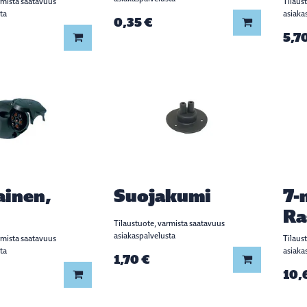
rmista saatavuus
Tilaus
ta
asiaka
0,35 €
Lisää koriin
5,7
Lisää koriin
ainen,
Suojakumi
7-
Ra
Tilaustuote, varmista saatavuus
asiakaspalvelusta
rmista saatavuus
Tilaus
ta
asiaka
1,70 €
Lisää koriin
10,
Lisää koriin