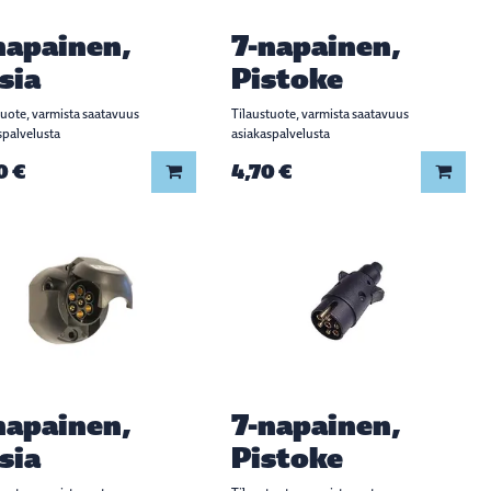
napainen,
7-napainen,
sia
Pistoke
tuote, varmista saatavuus
Tilaustuote, varmista saatavuus
spalvelusta
asiakaspalvelusta
0 €
4,70 €
Lisää koriin
Lisää
napainen,
7-napainen,
sia
Pistoke