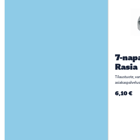
7-nap
Rasia
Tilaustuote, va
asiakaspalvelus
6,10 €