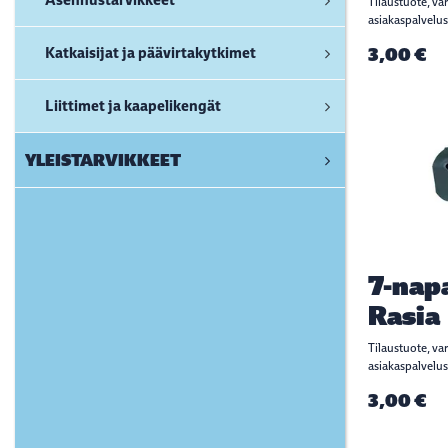
Tilaustuote, va
asiakaspalvelus
Katkaisijat ja päävirtakytkimet
3,00 €
Liittimet ja kaapelikengät
YLEISTARVIKKEET
7-nap
Rasia
Tilaustuote, va
asiakaspalvelus
3,00 €