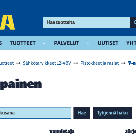
S
TUOTTEET
PALVELUT
UUTISET
YHT
7-
uotteet
Sähkötarvikkeet 12-48V
Pistokkeet ja rasiat
apainen
akusana
Hae
Tyhjennä haku
Valmistaja
Järj