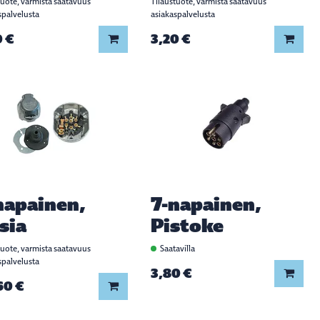
tuote, varmista saatavuus
Tilaustuote, varmista saatavuus
spalvelusta
asiakaspalvelusta
0 €
3,20 €
Lisää koriin
Lisää
napainen,
7-napainen,
sia
Pistoke
tuote, varmista saatavuus
Saatavilla
spalvelusta
3,80 €
Lisää
60 €
Lisää koriin