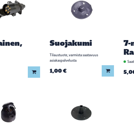
ainen,
Suojakumi
7-
Ra
Tilaustuote, varmista saatavuus
asiakaspalvelusta
Saat
1,00 €
Lisää koriin
5,0
Lisää koriin