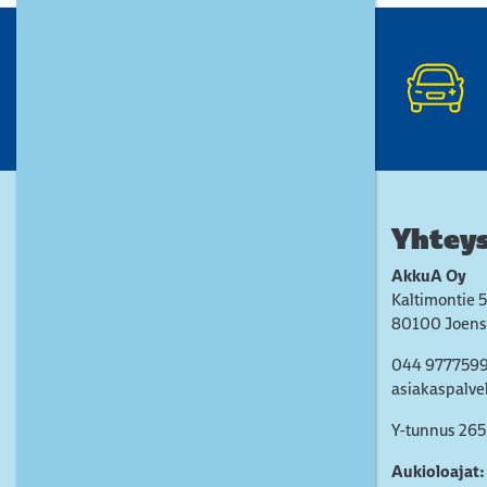
Yhteys
AkkuA Oy
Kaltimontie 5
80100 Joens
044 977759
asiakaspalve
Y-tunnus 26
Aukioloajat: