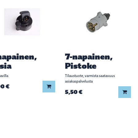
napainen,
7-napainen,
sia
Pistoke
avilla
Tilaustuote, varmista saatavuus
asiakaspalvelusta
00 €
Lisää koriin
5,50 €
Lisää