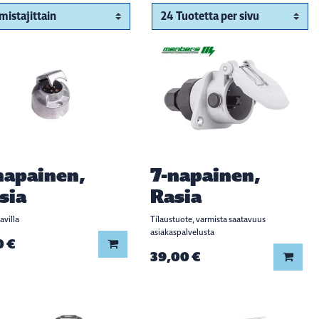
napainen,
7-napainen,
sia
Rasia
avilla
Tilaustuote, varmista saatavuus
asiakaspalvelusta
0 €
Lisää koriin
39,00 €
Lisää