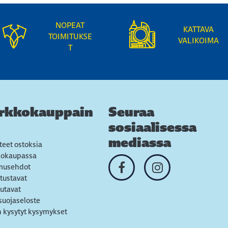
NOPEAT
KATTAVA
TOIMITUKSE
VALIKOIMA
T
rkkokauppain
Seuraa
sosiaalisessa
mediassa
teet ostoksia
kokaupassa
musehdot
tustavat
utavat
suojaseloste
 kysytyt kysymykset