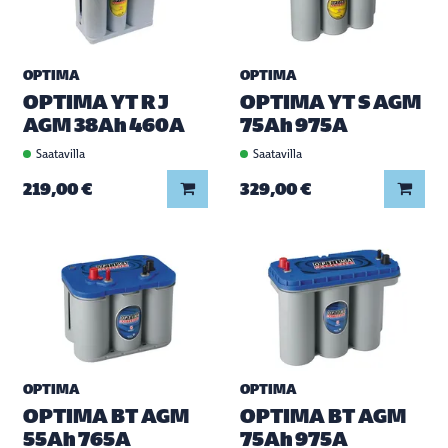
OPTIMA
OPTIMA
OPTIMA YT R J
OPTIMA YT S AGM
AGM 38Ah 460A
75Ah 975A
Saatavilla
Saatavilla
Lisää koriin
Lisää
219,00 €
329,00 €
OPTIMA
OPTIMA
OPTIMA BT AGM
OPTIMA BT AGM
55Ah 765A
75Ah 975A