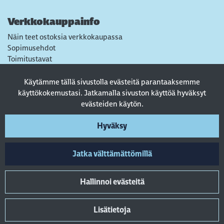
Verkkokauppainfo
Näin teet ostoksia verkkokaupassa
Sopimusehdot
Toimitustavat
Maksutavat
Tietosuojaseloste
Käytämme tällä sivustolla evästeitä parantaaksemme
Usein kysytyt kysymykset
käyttökokemustasi. Jatkamalla sivuston käyttöä hyväksyt
evästeiden käytön.
Seuraa sosiaalisessa mediassa
Hyväksy
Jatka välttämättömillä
Hallinnoi evästeitä
Lisätietoja