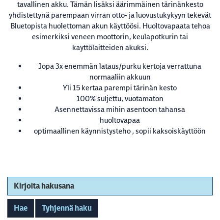
tavallinen akku. Tämän lisäksi äärimmäinen tärinänkesto
yhdistettynä parempaan virran otto- ja luovustukykyyn tekevät
Bluetopista huolettoman akun käyttöösi. Huoltovapaata tehoa
esimerkiksi veneen moottorin, keulapotkurin tai
kayttölaitteiden akuksi.
Jopa 3x enemmän lataus/purku kertoja verrattuna
normaaliin akkuun
Yli 15 kertaa parempi tärinän kesto
100% suljettu, vuotamaton
Asennettavissa mihin asentoon tahansa
huoltovapaa
optimaallinen käynnistysteho , sopii kaksoiskäyttöön
Kirjoita hakusana
Hae
Tyhjennä haku