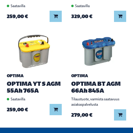
Saatavilla
Saatavilla
Lisää koriin
Lisää
259,00 €
329,00 €
OPTIMA
OPTIMA
OPTIMA YT S AGM
OPTIMA BT AGM
55Ah 765A
66Ah 845A
Saatavilla
Tilaustuote, varmista saatavuus
asiakaspalvelusta
Lisää koriin
259,00 €
Lisää
279,00 €