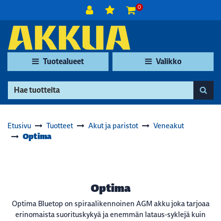
Siirry pääsisältöön
0
Tuotealueet
Valikko
Etusivu
Tuotteet
Akut ja paristot
Veneakut
Optima
Optima
Optima Bluetop on spiraalikennoinen AGM akku joka tarjoaa
erinomaista suorituskykyä ja enemmän lataus-syklejä kuin