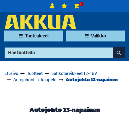
Siirry pääsisältöön
0
Tuotealueet
Valikko
Etusivu
Tuotteet
Sähkötarvikkeet 12-48V
Autojohto 13-napainen
Autojohdot ja -kaapelit
Autojohto 13-napainen