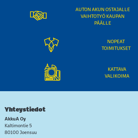
AUTON AKUN OSTAJALLE
VAIHTOTYÖ KAUPAN
PÄÄLLE
NOPEAT
TOIMITUKSET
KATTAVA
VALIKOIMA
Yhteystiedot
AkkuA Oy
Kaltimontie 5
80100 Joensuu