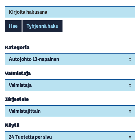
Kirjoita hakusana
Hae
Tyhjennä haku
Kategoria
Valmistaja
Järjestele
Näytä