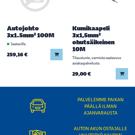
Autojohto
Kumikaapeli
3x1.5mm² 100M
3x1,5mm²
ohutsäikeinen
Saatavilla
10M
Lisää koriin
259,16 €
Tilaustuote, varmista saatavuus
asiakaspalvelusta
Lisää
29,00 €
PALVELEMME PAIKAN
PÄÄLLÄ ILMAN
AJANVARAUSTA
AUTON AKUN OSTAJALLE