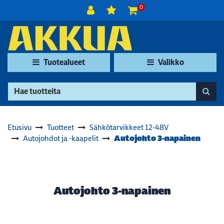
Siirry pääsisältöön
0
Tuotealueet
Valikko
Etusivu
Tuotteet
Sähkötarvikkeet 12-48V
Autojohto 3-napainen
Autojohdot ja -kaapelit
Autojohto 3-napainen