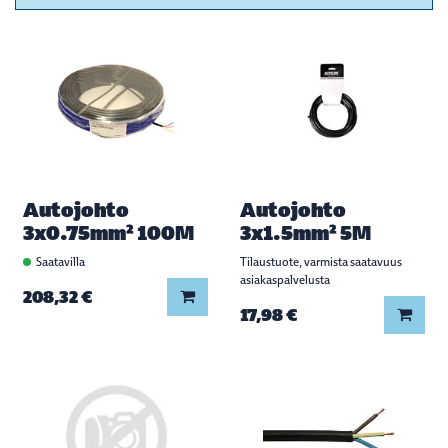
Autojohto
Autojohto
3x0.75mm² 100M
3x1.5mm² 5M
Saatavilla
Tilaustuote, varmista saatavuus
asiakaspalvelusta
Lisää koriin
208,32 €
Lisää
17,98 €