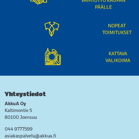
VAIHTOTYÖ KAUPAN
PÄÄLLE
NOPEAT
TOIMITUKSET
KATTAVA
VALIKOIMA
Yhteystiedot
AkkuA Oy
Kaltimontie 5
80100 Joensuu
044 9777599
asiakaspalvelu@akkua.fi