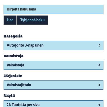
Kirjoita hakusana
Hae
Tyhjennä haku
Kategoria
Valmistaja
Järjestele
Näytä