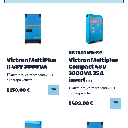
VICTRON ENERGY
Victron MultiPlus
Victron Multiplus
II 48V 3000VA
Compact 48V
3000VA 35A
Tilaustuote, varmista saatavuus
invert...
asiakaspalvelusta
Tilaustuote, varmista saatavuus
Lisää koriin
1 150,00 €
asiakaspalvelusta
Lisää
1 499,00 €