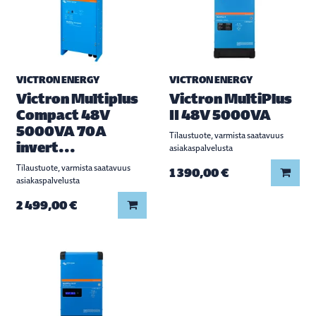
VICTRON ENERGY
VICTRON ENERGY
Victron Multiplus
Victron MultiPlus
Compact 48V
II 48V 5000VA
5000VA 70A
Tilaustuote, varmista saatavuus
invert...
asiakaspalvelusta
Tilaustuote, varmista saatavuus
Lisää
1 390,00 €
asiakaspalvelusta
Lisää koriin
2 499,00 €