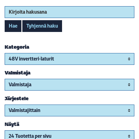
Kirjoita hakusana
Hae
Tyhjennä haku
Kategoria
Valmistaja
Järjestele
Näytä