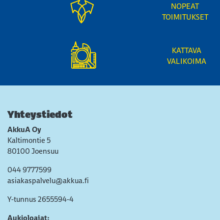
NOPEAT
TOIMITUKSET
KATTAVA
VALIKOIMA
Yhteystiedot
AkkuA Oy
Kaltimontie 5
80100 Joensuu
044 9777599
asiakaspalvelu@akkua.fi
Y-tunnus 2655594-4
Aukioloajat: