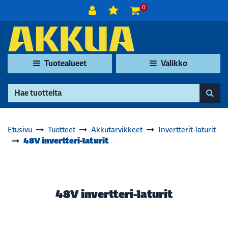
Siirry pääsisältöön
0
Tuotealueet
Valikko
Etusivu
Tuotteet
Akkutarvikkeet
Invertterit-laturit
48V invertteri-laturit
48V invertteri-laturit