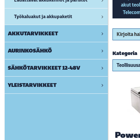
akut teol
Telecom
Työkaluakut ja akkupaketit
Kirjoita h
AKKUTARVIKKEET
AURINKOSÄHKÖ
Kategoria
SÄHKÖTARVIKKEET 12-48V
YLEISTARVIKKEET
Power