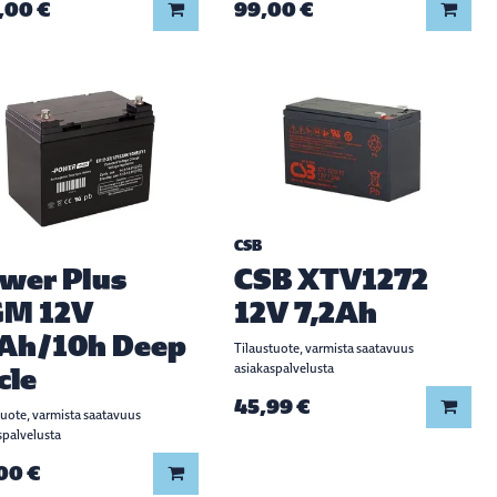
,00 €
99,00 €
Lisää koriin
Lisää
CSB
wer Plus
CSB XTV1272
M 12V
12V 7,2Ah
Ah/10h Deep
Tilaustuote, varmista saatavuus
cle
asiakaspalvelusta
45,99 €
Lisää
tuote, varmista saatavuus
spalvelusta
00 €
Lisää koriin