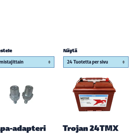
estele
Näytä
pa-adapteri
Trojan 24TMX