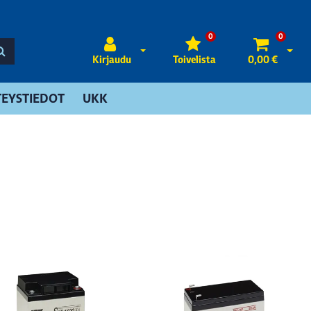
0
0
Avaa kirjautuminen
Avaa 
Kirjaudu
Toivelista
0,00 €
EYSTIEDOT
UKK