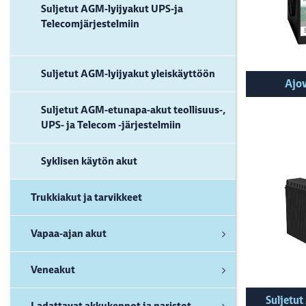
Suljetut AGM-lyijyakut UPS-ja
Telecomjärjestelmiin
Suljetut AGM-lyijyakut yleiskäyttöön
Ajo
Suljetut AGM-etunapa-akut teollisuus-,
UPS- ja Telecom -järjestelmiin
Syklisen käytön akut
Trukkiakut ja tarvikkeet
Vapaa-ajan akut
Veneakut
Suljetu
Ladattavat akkukennot ja paristot