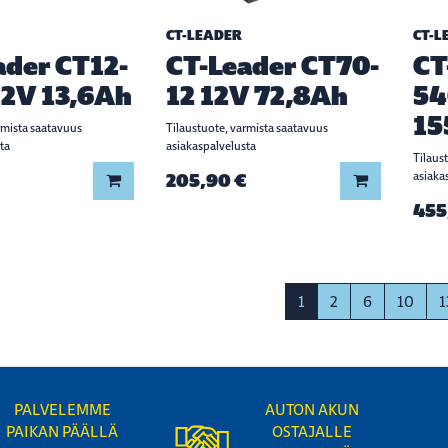
CT-LEADER
CT-L
ader CT12-
CT-Leader CT70-
CT
2V 13,6Ah
12 12V 72,8Ah
54
15
rmista saatavuus
Tilaustuote, varmista saatavuus
ta
asiakaspalvelusta
Tilaus
205,90 €
asiaka
Lisää koriin
Lisää koriin
455
1
2
6
10
1
PALVELEMME
AUTON AKUN
PAIKAN PÄÄLLÄ
OSTAJALLE