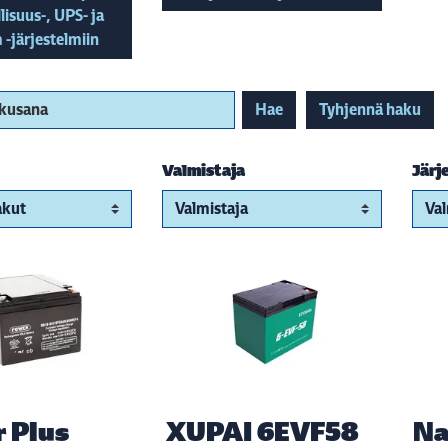
lisuus-, UPS- ja
 -järjestelmiin
akusana
Hae
Tyhjennä haku
Valmistaja
Järj
 Plus
XUPAI 6EVF58
Na