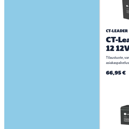
CT-LEADER
CT-Le
12 12
Tilaustuote, va
asiakaspalvelus
66,95 €