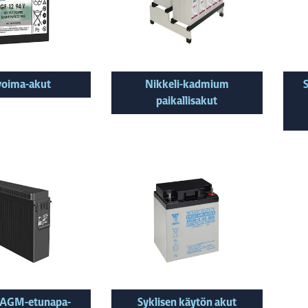
voima-akut
Nikkeli-kadmium
paikallisakut
t AGM-etunapa-
Syklisen käytön akut