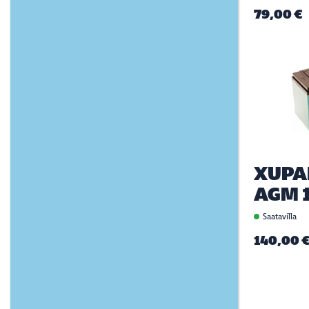
79,00 €
XUPA
AGM 
Saatavilla
140,00 