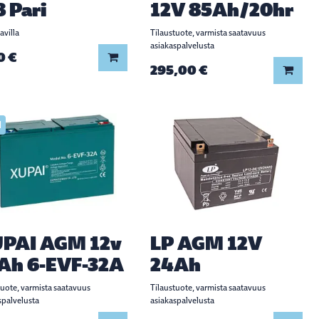
 Pari
12V 85Ah/20hr
avilla
Tilaustuote, varmista saatavuus
asiakaspalvelusta
0 €
Lisää koriin
295,00 €
Lisää
I
PAI AGM 12v
LP AGM 12V
Ah 6-EVF-32A
24Ah
tuote, varmista saatavuus
Tilaustuote, varmista saatavuus
spalvelusta
asiakaspalvelusta