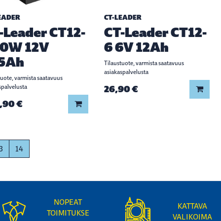
EADER
CT-LEADER
-Leader CT12-
CT-Leader CT12-
0W 12V
6 6V 12Ah
5Ah
Tilaustuote, varmista saatavuus
asiakaspalvelusta
tuote, varmista saatavuus
spalvelusta
26,90 €
Lisää
,90 €
Lisää koriin
3
14
NOPEAT
KATTAVA
TOIMITUKSE
VALIKOIMA