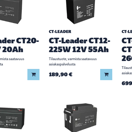
CT-LEADER
CT-L
ader CT20-
CT-Leader CT12-
CT
V 20Ah
225W 12V 55Ah
CT
26
rmista saatavuus
Tilaustuote, varmista saatavuus
ta
asiakaspalvelusta
Tilaus
189,90 €
asiaka
Lisää koriin
Lisää koriin
699