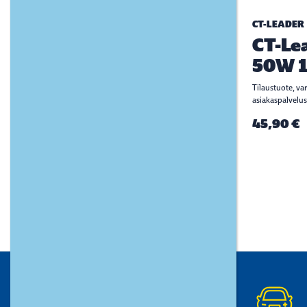
CT-LEADER
CT-Le
50W 1
Tilaustuote, va
asiakaspalvelus
45,90 €