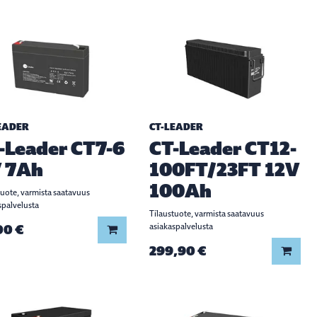
EADER
CT-LEADER
-Leader CT7-6
CT-Leader CT12-
 7Ah
100FT/23FT 12V
100Ah
tuote, varmista saatavuus
spalvelusta
Tilaustuote, varmista saatavuus
00 €
asiakaspalvelusta
Lisää koriin
299,90 €
Lisää