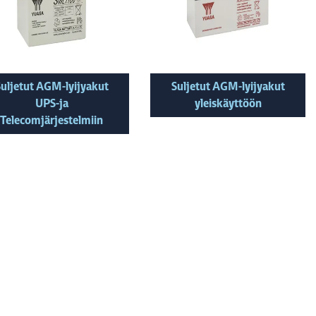
Suljetut AGM-lyijyakut
Suljetut AGM-lyijyakut
UPS-ja
yleiskäyttöön
Telecomjärjestelmiin