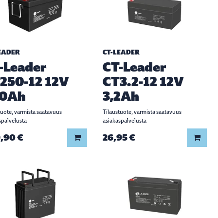
EADER
CT-LEADER
-Leader
CT-Leader
250-12 12V
CT3.2-12 12V
0Ah
3,2Ah
tuote, varmista saatavuus
Tilaustuote, varmista saatavuus
spalvelusta
asiakaspalvelusta
,90 €
26,95 €
Lisää koriin
Lisää