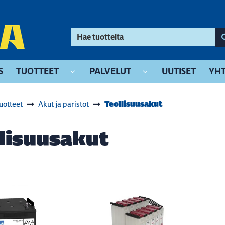
S
TUOTTEET
PALVELUT
UUTISET
YHT
Teollisuusakut
uotteet
Akut ja paristot
lisuusakut