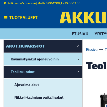
Siirry pääsisältöön
Kaltimontie 5, Joensuu | ​Ma-Pe 8.00-17.00, La 10.00-13.00
TUOTEALUEET
ETUSIVU
YRITY
AKUT JA PARISTOT
Etusivu
T
Käynnistysakut ajoneuvoihin
Teol
Teollisuusakut
Ajovoima-akut
Nikkeli-kadmium paikallisakut