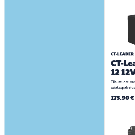
CT-LEADER
CT-Le
12 12
Tilaustuote, va
asiakaspalvelus
175,90 €