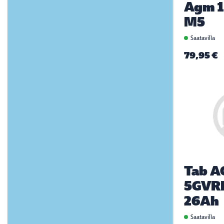
Agm 1
M5
Saatavilla
79,95 €
Tab 
5GVR
26Ah
Saatavilla