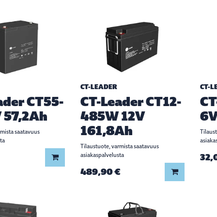
CT-LEADER
CT-L
ader CT55-
CT-Leader CT12-
CT
V 57,2Ah
485W 12V
6V
161,8Ah
rmista saatavuus
Tilaus
ta
asiaka
Tilaustuote, varmista saatavuus
asiakaspalvelusta
32,
Lisää koriin
489,90 €
Lisää koriin