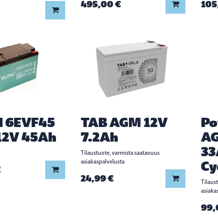
495,00 €
105
Lisää koriin
Lisää koriin
I 6EVF45
TAB AGM 12V
Po
12V 45Ah
7.2Ah
AG
33
Tilaustuote, varmista saatavuus
asiakaspalvelusta
Cy
€
Lisää koriin
24,99 €
Lisää koriin
Tilaus
asiaka
99,