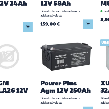
2V 24Ah
12V 58Ah
M8
Tilaustuote, varmista saatavuus
Saat
asiakaspalvelusta
8,9
159,00 €
Lisää koriin
Lisää koriin
UUS
AGM
Power Plus
XU
LA26 12V
Agm 12V 250Ah
32
Tilaustuote, varmista saatavuus
Tilaus
asiakaspalvelusta
asiaka