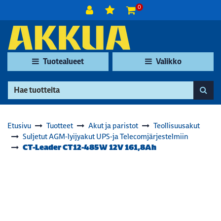
Siirry pääsisältöön
0
Tuotealueet
Valikko
Etusivu
Tuotteet
Akut ja paristot
Teollisuusakut
Suljetut AGM-lyijyakut UPS-ja Telecomjärjestelmiin
CT-Leader CT12-485W 12V 161,8Ah