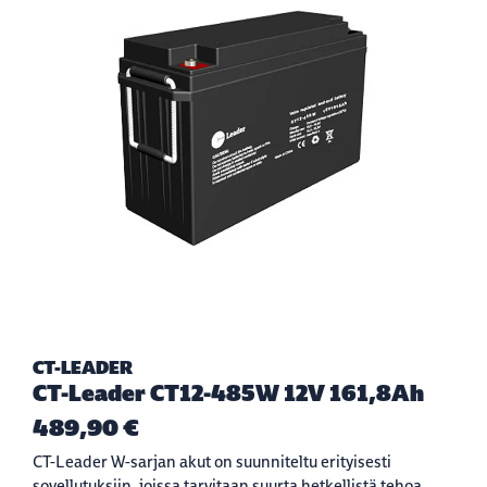
CT-LEADER
CT-Leader CT12-485W 12V 161,8Ah
489,90 €
CT-Leader W-sarjan akut on suunniteltu erityisesti
sovellutuksiin, joissa tarvitaan suurta hetkellistä tehoa.