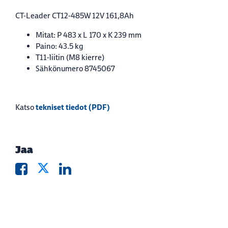
CT-Leader CT12-485W 12V 161,8Ah
Mitat: P 483 x L 170 x K 239 mm
Paino: 43.5 kg
T11-liitin (M8 kierre)
Sähkönumero 8745067
tekniset tiedot (PDF)
Katso
Jaa