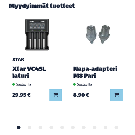
Myydyimmät tuotteet
XTAR
Xtar VC4SL
Napa-adapteri
laturi
M8 Pari
Saatavilla
Saatavilla
Lisää koriin
Lisää ko
29,95 €
8,90 €