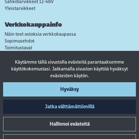
Sähkötarvikkeet 12-48V
Yleistarvikkeet
Verkkokauppainfo
Näin teet ostoksia verkkokaupassa
Sopimusehdot
Toimitustavat
Maksutavat
Tietosuojaseloste
Käytämme tällä sivustolla evästeitä parantaaksemme
Usein kysytyt kysymykset
käyttökokemustasi. Jatkamalla sivuston käyttöä hyväksyt
evästeiden käytön.
Seuraa sosiaalisessa mediassa
Hyväksy
Jatka välttämättömillä
Hallinnoi evästeitä