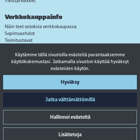
Yleistarvikkeet
Verkkokauppainfo
Näin teet ostoksia verkkokaupassa
Sopimusehdot
Toimitustavat
Maksutavat
Tietosuojaseloste
Käytämme tällä sivustolla evästeitä parantaaksemme
Usein kysytyt kysymykset
käyttökokemustasi. Jatkamalla sivuston käyttöä hyväksyt
evästeiden käytön.
Seuraa sosiaalisessa mediassa
Hyväksy
Jatka välttämättömillä
Hallinnoi evästeitä
Lisätietoja