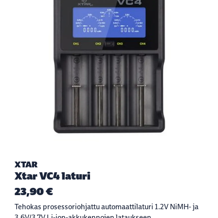
XTAR
Xtar VC4 laturi
23,90 €
Tehokas prosessoriohjattu automaattilaturi 1.2V NiMH- ja
3,6V/3,7V Li-ion-akkukennojen lataukseen