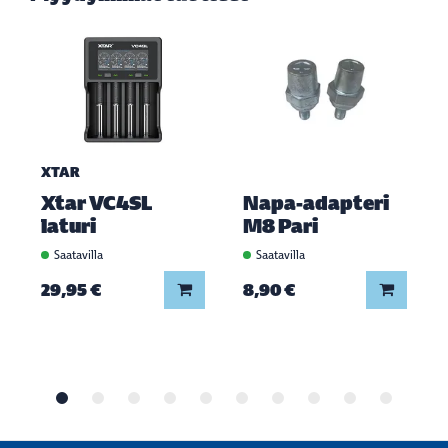
XTAR
Xtar VC4SL
Napa-adapteri
laturi
M8 Pari
Saatavilla
Saatavilla
Lisää koriin
Lisää ko
29,95 €
8,90 €