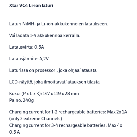
Xtar VC4 Li-ion laturi
Laturi NiMH- ja Li-ion-akkukennojen lataukseen.
Voi ladata 1-4 akkukennoa kerralla.
Latausvirta: 0,5A
Latausjännite: 4,2V
Laturissa on prosessori, joka ohjaa latausta
LCD-näyttö, joka ilmoittavat latauksen tilasta
Koko: (P x L x K): 147 x 119 x 28 mm
Paino: 240g
Charging current for 1-2 rechargeable batteries: Max 2x 1A
(only 2 extreme Channels)
Charging current for 3-4 rechargeable batteries: Max 4x
0.5 A