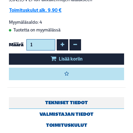
Toimituskulut alk. 9,90 €
Myymäläsaldo: 4
Tuotetta on myymälässä
Kasvata määrää
Vähennä määrää
Määrä
Lisää koriin
TEKNISET TIEDOT
VALMISTAJAN TIEDOT
TOIMITUSKULUT