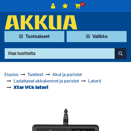
Siirry pääsisältöön
0
Tuotealueet
Valikko
Etusivu
Tuotteet
Akut ja paristot
Ladattavat akkukennot ja paristot
Laturit
Xtar VC4 laturi