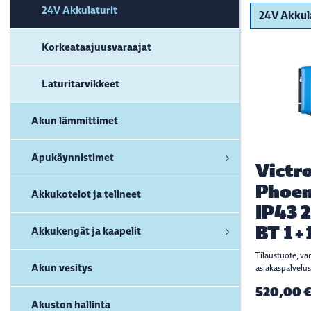
24V Akkulaturit
Korkeataajuusvaraajat
Laturitarvikkeet
Akun lämmittimet
Apukäynnistimet
Victr
Phoen
Akkukotelot ja telineet
IP43 
BT 1+
Akkukengät ja kaapelit
Tilaustuote, va
Akun vesitys
asiakaspalvelus
520,00 
Akuston hallinta