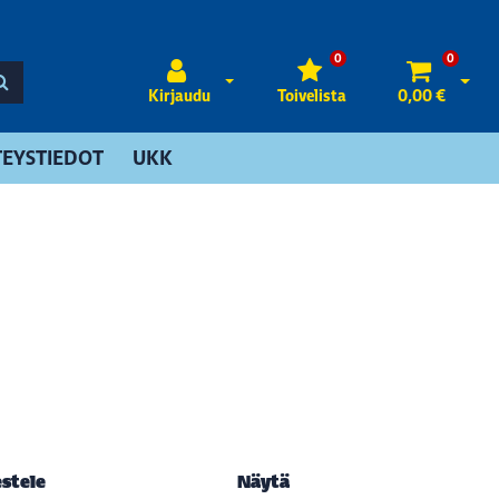
0
0
Avaa kirjautuminen
Avaa 
Kirjaudu
Toivelista
0,00 €
EYSTIEDOT
UKK
estele
Näytä