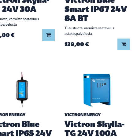
 24V 30A
Smart IP67 24V
8A BT
tuote, varmista saatavuus
spalvelusta
Tilaustuote, varmista saatavuus
,00 €
asiakaspalvelusta
Lisää koriin
139,00 €
Lisää
RON ENERGY
VICTRON ENERGY
ctron Blue
Victron Skylla-
art IP65 24V
TG 24V 100A