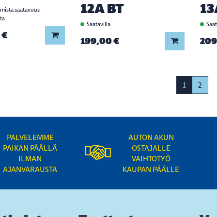
12A BT
13
rmista saatavuus
ta
Saatavilla
Saat
 €
Lisää koriin
199,00 €
209
Lisää koriin
1
2
PALVELEMME
AUTON AKUN
PAIKAN PÄÄLLÄ
OSTAJALLE
ILMAN
VAIHTOTYÖ
AJANVARAUSTA
KAUPAN PÄÄLLE