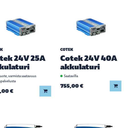
EK
COTEK
tek 24V 25A
Cotek 24V 40A
kulaturi
akkulaturi
tuote, varmista saatavuus
Saatavilla
spalvelusta
755,00 €
Lisää
,00 €
Lisää koriin