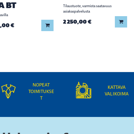
A BT
Tilaustuote, varmista saatavuus
asiakaspalvelusta
avilla
2 250,00 €
Lisää
,00 €
Lisää koriin
NOPEAT
KATTAVA
TOIMITUKSE
VALIKOIMA
T