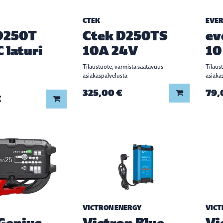
CTEK
EVER
D250T
Ctek D250TS
ev
 laturi
10A 24V
10
Tilaustuote, varmista saatavuus
Tilaus
asiakaspalvelusta
asiaka
325,00 €
79,
Lisää koriin
€
Lisää koriin
VICTRON ENERGY
VICT
Genius
Victron Blue
Vi