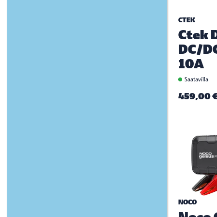
CTEK
Ctek 
DC/DC
10A
Saatavilla
459,00 
NOCO
Noco 