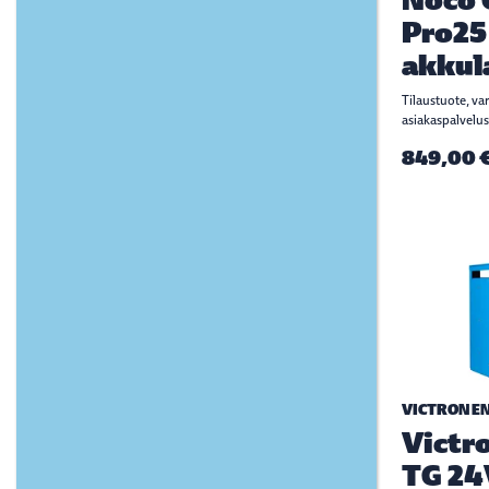
Pro25
akkul
Tilaustuote, va
asiakaspalvelus
849,00 
VICTRON E
Victro
TG 24