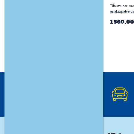
Tilaustuote, va
asiakaspalvelus
1 560,00