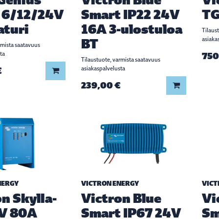
 6/12/24V
Smart IP22 24V
TG
aturi
16A 3-ulostuloa
Tilaus
BT
asiaka
rmista saatavuus
ta
750
Tilaustuote, varmista saatavuus
€
asiakaspalvelusta
Lisää koriin
239,00 €
Lisää koriin
NERGY
VICTRON ENERGY
VICT
n Skylla-
Victron Blue
Vi
V 80A
Smart IP67 24V
Sm