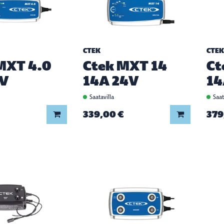
CTEK
CTEK
MXT 4.0
Ctek MXT 14
Ct
4V
14A 24V
14
Saatavilla
Saat
339,00 €
379
Lisää koriin
Lisää koriin