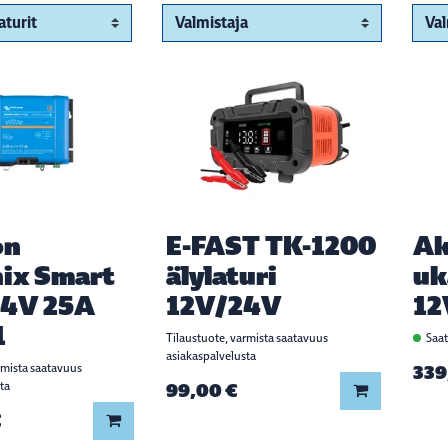
on
E-FAST TK-1200
Ak
ix Smart
älylaturi
uk
24V 25A
12V/24V
12
1
Tilaustuote, varmista saatavuus
Saat
asiakaspalvelusta
rmista saatavuus
339
ta
99,00 €
Lisää koriin
€
Lisää koriin