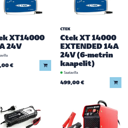
CTEK
ek XT14000
Ctek XT 14000
A 24V
EXTENDED 14A
24V (6-metrin
avilla
kaapelit)
,00 €
Lisää koriin
Saatavilla
499,00 €
Lisää