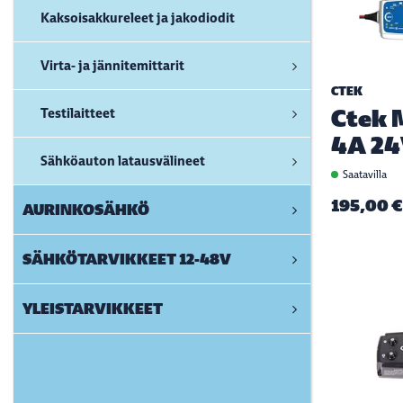
Kaksoisakkureleet ja jakodiodit
Virta- ja jännitemittarit
CTEK
Ctek 
Testilaitteet
4A 2
Sähköauton latausvälineet
Saatavilla
195,00 €
AURINKOSÄHKÖ
SÄHKÖTARVIKKEET 12-48V
YLEISTARVIKKEET