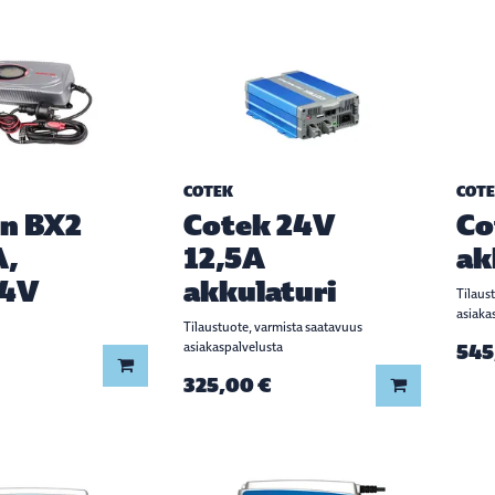
COTEK
COT
n BX2
Cotek 24V
Co
A,
12,5A
ak
24V
akkulaturi
Tilaus
asiaka
Tilaustuote, varmista saatavuus
asiakaspalvelusta
545
Lisää koriin
325,00 €
Lisää koriin