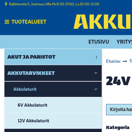
Siirry pääsisältöön
Kaltimontie 5, Joensuu | ​Ma-Pe 8.00-17.00, La 10.00-13.00
TUOTEALUEET
ETUSIVU
YRITY
AKUT JA PARISTOT
Etusivu
T
AKKUTARVIKKEET
24V
Akkulaturit
6V Akkulaturit
Kirjoita h
12V Akkulaturit
Kategoria