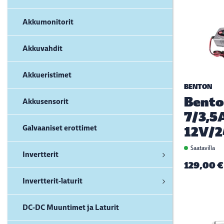
Akkumonitorit
Akkuvahdit
Akkueristimet
BENTON
Bento
Akkusensorit
7/3,5
Galvaaniset erottimet
12V/
Saatavilla
Invertterit
129,00 €
Invertterit-laturit
DC-DC Muuntimet ja Laturit