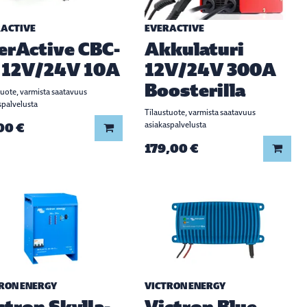
ACTIVE
EVERACTIVE
erActive CBC-
Akkulaturi
 12V/24V 10A
12V/24V 300A
Boosterilla
tuote, varmista saatavuus
spalvelusta
Tilaustuote, varmista saatavuus
00 €
asiakaspalvelusta
Lisää koriin
179,00 €
Lisää
RON ENERGY
VICTRON ENERGY
ctron Skylla-
Victron Blue