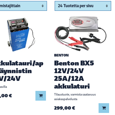
BENTON
kulatauri/ap
Benton BX5
äynnistin
12V/24V
V/24V
25A/12A
akkulaturi
avilla
,00 €
Tilaustuote, varmista saatavuus
Lisää koriin
asiakaspalvelusta
299,00 €
Lisää