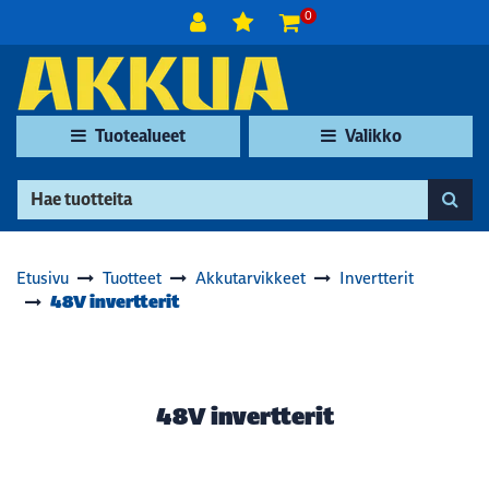
Siirry pääsisältöön
0
Tuotealueet
Valikko
Etusivu
Tuotteet
Akkutarvikkeet
Invertterit
48V invertterit
48V invertterit