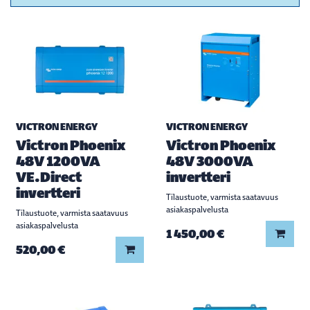
VICTRON ENERGY
VICTRON ENERGY
Victron Phoenix
Victron Phoenix
48V 1200VA
48V 3000VA
VE.Direct
invertteri
invertteri
Tilaustuote, varmista saatavuus
asiakaspalvelusta
Tilaustuote, varmista saatavuus
asiakaspalvelusta
Lisää
1 450,00 €
Lisää koriin
520,00 €