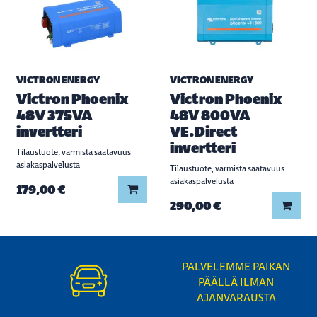
VICTRON ENERGY
VICTRON ENERGY
Victron Phoenix
Victron Phoenix
48V 375VA
48V 800VA
invertteri
VE.Direct
invertteri
Tilaustuote, varmista saatavuus
asiakaspalvelusta
Tilaustuote, varmista saatavuus
asiakaspalvelusta
Lisää koriin
179,00 €
Lisää
290,00 €
PALVELEMME PAIKAN
PÄÄLLÄ ILMAN
AJANVARAUSTA