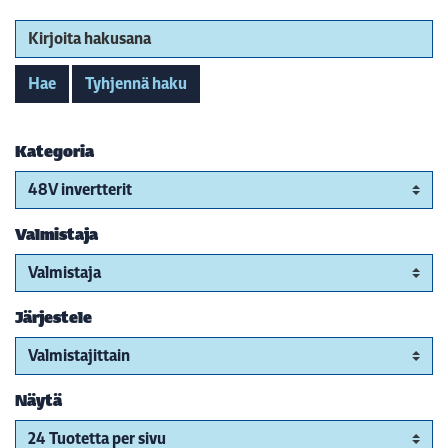
Kirjoita hakusana
Hae
Tyhjennä haku
Kategoria
Valmistaja
Järjestele
Näytä