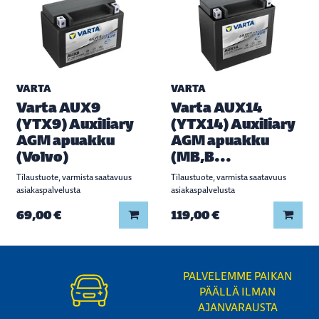
VARTA
VARTA
Varta AUX9
Varta AUX14
(YTX9) Auxiliary
(YTX14) Auxiliary
AGM apuakku
AGM apuakku
(Volvo)
(MB,B...
Tilaustuote, varmista saatavuus
Tilaustuote, varmista saatavuus
asiakaspalvelusta
asiakaspalvelusta
Lisää koriin
Lisää
69,00 €
119,00 €
PALVELEMME PAIKAN
PÄÄLLÄ ILMAN
AJANVARAUSTA