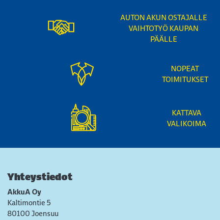
AUTON AKUN OSTAJALLE
VAIHTOTYÖ KAUPAN
PÄÄLLE
NOPEAT
TOIMITUKSET
KATTAVA
VALIKOIMA
Yhteystiedot
AkkuA Oy
Kaltimontie 5
80100 Joensuu