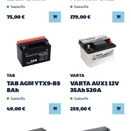
Saatavilla
Saatavilla
Lisää koriin
Lisää
75,00 €
179,00 €
TAB
VARTA
TAB AGM YTX9-BS
VARTA AUX1 12V
8Ah
35Ah 520A
Saatavilla
Saatavilla
Lisää koriin
Lisää
49,00 €
259,00 €