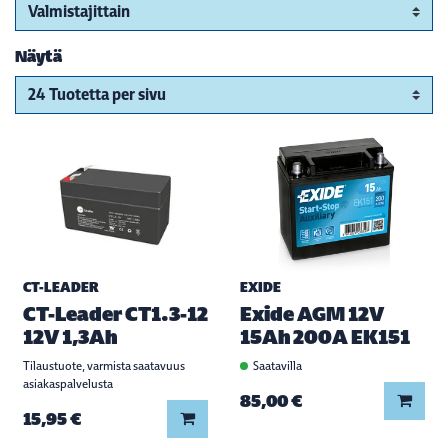
Näytä
CT-LEADER
EXIDE
CT-Leader CT1.3-12
Exide AGM 12V
12V 1,3Ah
15Ah 200A EK151
Tilaustuote, varmista saatavuus
Saatavilla
asiakaspalvelusta
Lisää
85,00 €
Lisää koriin
15,95 €