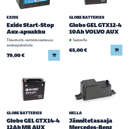
EXIDE
GLOBE BATTERIES
Exide Start-Stop
Globe GEL GTX12-4
Aux-apuakku
10Ah VOLVO AUX
Tilaustuote, varmista saatavuus
Saatavilla
asiakaspalvelusta
Lisää
65,00 €
Lisää koriin
79,00 €
GLOBE BATTERIES
HELLA
Globe GEL GTX14-4
Jännitetasaaja
12Ah MB AUX
Mercedes-Benz