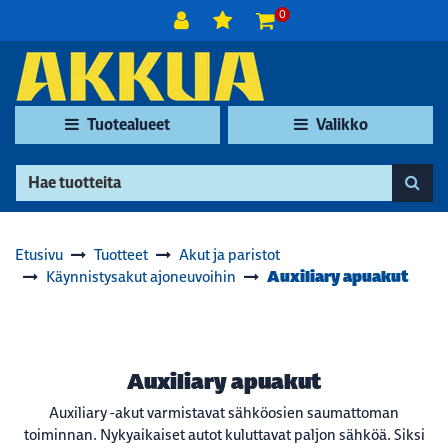
Siirry pääsisältöön
0
Tuotealueet
Valikko
Etusivu
Tuotteet
Akut ja paristot
Auxiliary apuakut
Käynnistysakut ajoneuvoihin
Auxiliary apuakut
Auxiliary -akut varmistavat sähköosien saumattoman
toiminnan. Nykyaikaiset autot kuluttavat paljon sähköä. Siksi