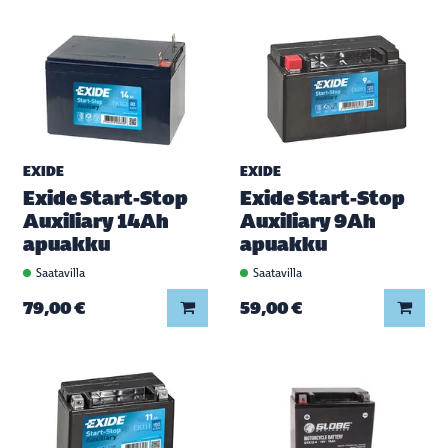
EXIDE
EXIDE
Exide Start-Stop
Exide Start-Stop
Auxiliary 14Ah
Auxiliary 9Ah
apuakku
apuakku
Saatavilla
Saatavilla
Lisää koriin
Lisää
79,00 €
59,00 €