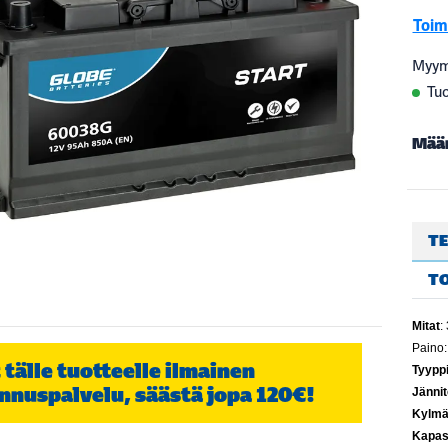
Toim
Myym
Tuo
Mää
TE
T
Mitat
:
Paino
 tälle tuotteelle ilmainen
Tyypp
nnuspalvelu, säästä jopa 120€!
Jännit
Kylmä
Kapasi