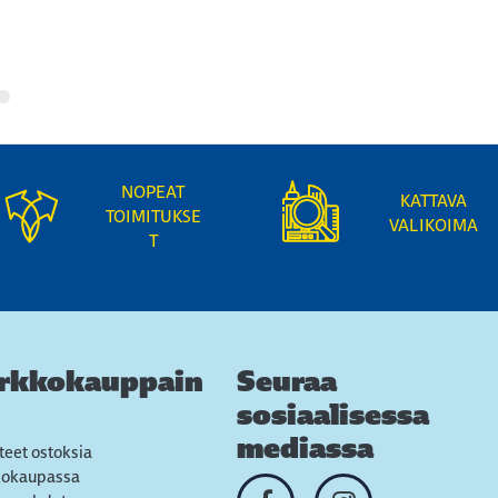
NOPEAT
KATTAVA
TOIMITUKSE
VALIKOIMA
T
rkkokauppain
Seuraa
sosiaalisessa
mediassa
teet ostoksia
kokaupassa