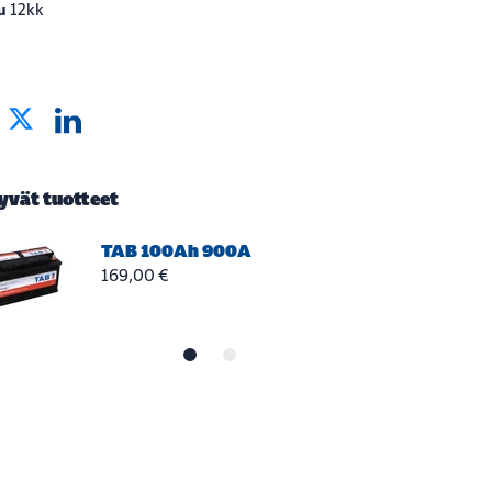
u
12kk
tyvät tuotteet
TAB 100Ah 900A
169,00 €