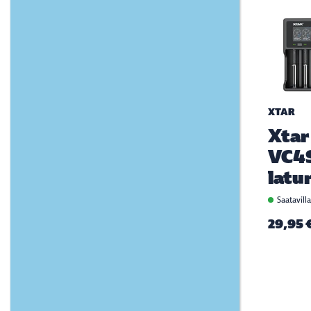
XTAR
Xtar
VC4
latur
Saatavill
29,95 