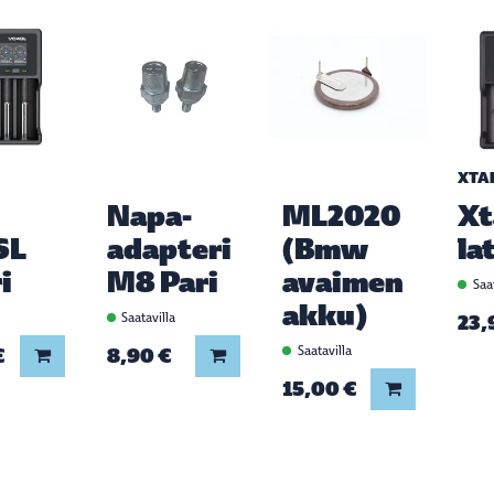
XTA
Napa-
ML2020
Xt
SL
adapteri
(Bmw
la
i
M8 Pari
avaimen
Saat
akku)
a
Saatavilla
23,
€
8,90 €
Saatavilla
Lisää koriin
Lisää koriin
15,00 €
Lisää koriin