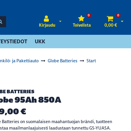
0
0
Avaa kirjautuminen
Avaa 
Kirjaudu
Toivelista
0,00 €
EYSTIEDOT
UKK
nkilö- ja Pakettiauto
Globe Batteries
Start
BE BATTERIES
obe 95Ah 850A
9,00 €
 Batteries on suomalaisen maahantuojan brändi, tuotteen
staa maailmanlaajuisesti laadustaan tunnettu GS-YUASA.