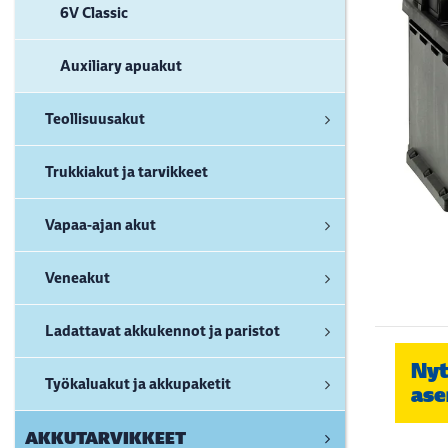
6V Classic
Auxiliary apuakut
Teollisuusakut
Trukkiakut ja tarvikkeet
Vapaa-ajan akut
Veneakut
Ladattavat akkukennot ja paristot
Nyt
Työkaluakut ja akkupaketit
ase
AKKUTARVIKKEET