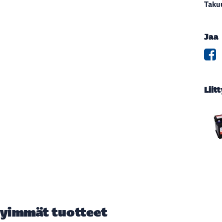
Taku
Jaa
Liit
yimmät tuotteet