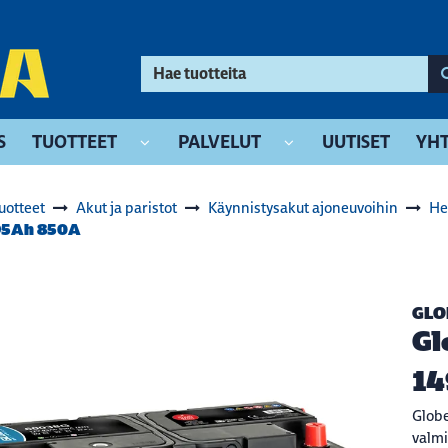
S
TUOTTEET
PALVELUT
UUTISET
YHT
uotteet
Akut ja paristot
Käynnistysakut ajoneuvoihin
He
95Ah 850A
GLO
Gl
14
Globe
valmi