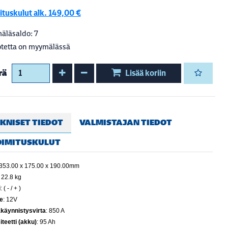
ituskulut alk. 149,00 €
äläsaldo: 7
tetta on myymälässä
Kasvata määrää
Vähennä määrää
rä
Lisää koriin
KNISET TIEDOT
VALMISTAJAN TIEDOT
OIMITUSKULUT
 353.00 x 175.00 x 190.00mm
: 22.8 kg
i
: ( - / + )
e
: 12V
käynnistysvirta
: 850 A
teetti (akku)
: 95 Ah