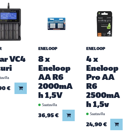
R
ENELOOP
ENELOOP
ar VC4
8 x
4 x
turi
Eneloop
Eneloop
AA R6
Pro AA
avilla
2000mA
R6
90 €
Lisää koriin
h 1,5V
2500mA
h 1,5v
Saatavilla
36,95 €
Saatavilla
Lisää koriin
24,90 €
Lisää ko