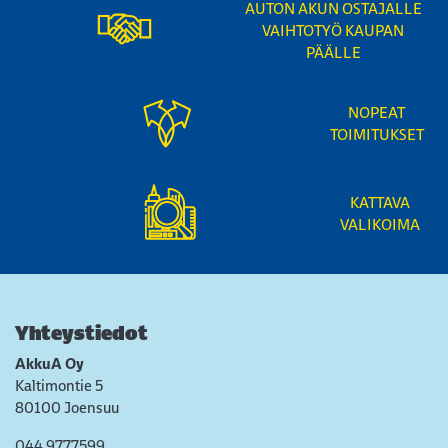
AUTON AKUN OSTAJALLE
VAIHTOTYÖ KAUPAN
PÄÄLLE
NOPEAT
TOIMITUKSET
KATTAVA
VALIKOIMA
Yhteystiedot
AkkuA Oy
Kaltimontie 5
80100 Joensuu
044 9777599