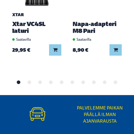
XTAR
Xtar VC4SL
Napa-adapteri
laturi
M8 Pari
Saatavilla
Saatavilla
Lisää koriin
Lisää ko
29,95 €
8,90 €
PALVELEMME PAIKAN
PÄÄLLÄ ILMAN
AJANVARAUSTA