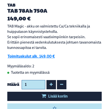
TAB
TAB 78Ah 750A
149,00 €
TAB Magic - akku on valmistettu Ca/Ca tekniikalla ja
huipputason käynnistysteholla.
Se sopii erinomaisesti vaativimpiinkin tarpeisiin.
Erittäin pienestä vedenkulutuksesta johtuen tavanomaista
kunnossapitoa ei tarvita.
Toimituskulut alk. 149,00 €
Myymäläsaldo: 2
Tuotetta on myymälässä
Kasvata määrää
Vähennä määrää
Määrä
Lisää koriin