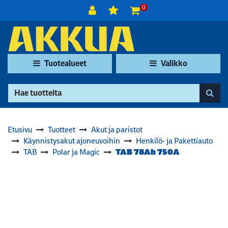
Siirry pääsisältöön
0
Tuotealueet
Valikko
Etusivu
Tuotteet
Akut ja paristot
Käynnistysakut ajoneuvoihin
Henkilö- ja Pakettiauto
TAB 78Ah 750A
TAB
Polar ja Magic