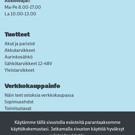
Aukioloajat:
Ma-Pe 8.00-17.00
La 10.00-13.00
Tuotteet
Akut ja paristot
Akkutarvikkeet
Aurinkosähkö
Sähkötarvikkeet 12-48V
Yleistarvikkeet
Verkkokauppainfo
Näin teet ostoksia verkkokaupassa
Sopimusehdot
Toimitustavat
Maksutavat
Tietosuojaseloste
Käytämme tällä sivustolla evästeitä parantaaksemme
Usein kysytyt kysymykset
käyttökokemustasi. Jatkamalla sivuston käyttöä hyväksyt