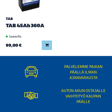
TAB
TAB 45Ah 360A
Saatavilla
Lisää koriin
99,00 €
PALVELEMME PAIKAN
PÄÄLLÄ ILMAN
AJANVARAUSTA
AUTON AKUN OSTAJALLE
VAIHTOTYÖ KAUPAN
PÄÄLLE