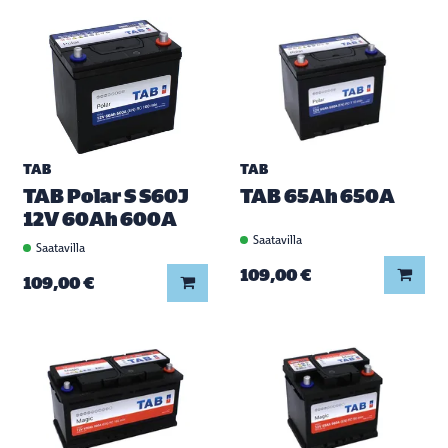
TAB
TAB
TAB Polar S S60J
TAB 65Ah 650A
12V 60Ah 600A
Saatavilla
Saatavilla
Lisää
109,00 €
Lisää koriin
109,00 €