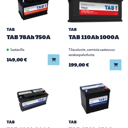
TAB
TAB
TAB 78Ah 750A
TAB 110Ah 1000A
Saatavilla
Tilaustuote, varmista saatavuus
asiakaspalvelusta
Lisää koriin
149,00 €
Lisää
199,00 €
TAB
TAB