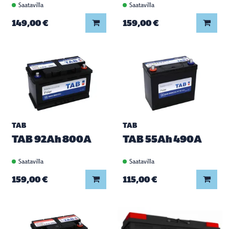
Saatavilla
Saatavilla
Lisää koriin
Lisää
149,00 €
159,00 €
TAB
TAB
TAB 92Ah 800A
TAB 55Ah 490A
Saatavilla
Saatavilla
Lisää koriin
Lisää
159,00 €
115,00 €