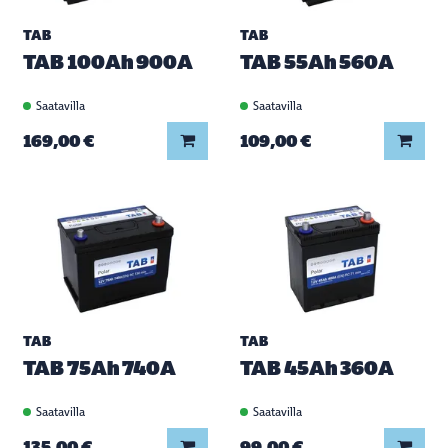
TAB
TAB
TAB 100Ah 900A
TAB 55Ah 560A
Saatavilla
Saatavilla
Lisää koriin
Lisää
169,00 €
109,00 €
TAB
TAB
TAB 75Ah 740A
TAB 45Ah 360A
Saatavilla
Saatavilla
Lisää koriin
Lisää
135,00 €
99,00 €