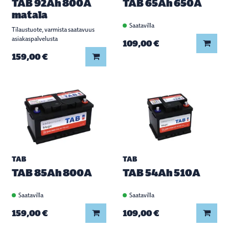
TAB 92Ah 800A
TAB 65Ah 650A
matala
Saatavilla
Tilaustuote, varmista saatavuus
asiakaspalvelusta
Lisää
109,00 €
Lisää koriin
159,00 €
TAB
TAB
TAB 85Ah 800A
TAB 54Ah 510A
Saatavilla
Saatavilla
Lisää koriin
Lisää
159,00 €
109,00 €