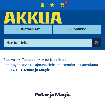
Siirry pääsisältöön
0
Tuotealueet
Valikko
Etusivu
Tuotteet
Akut ja paristot
Käynnistysakut ajoneuvoihin
Henkilö- ja Pakettiauto
Polar ja Magic
TAB
Polar ja Magic