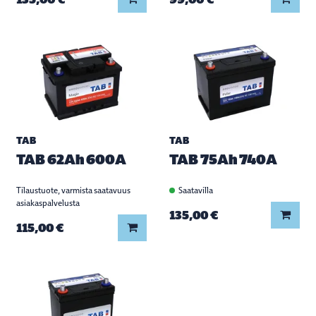
TAB
TAB
TAB 62Ah 600A
TAB 75Ah 740A
Tilaustuote, varmista saatavuus
Saatavilla
asiakaspalvelusta
Lisää
135,00 €
Lisää koriin
115,00 €