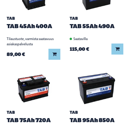
TAB
TAB
TAB 45Ah 400A
TAB 55Ah 490A
Tilaustuote, varmista saatavuus
Saatavilla
asiakaspalvelusta
Lisää
115,00 €
Lisää koriin
89,00 €
TAB
TAB
TAB 75Ah 720A
TAB 95Ah 850A