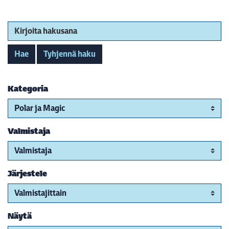
Kirjoita hakusana
Hae
Tyhjennä haku
Kategoria
Valmistaja
Järjestele
Näytä