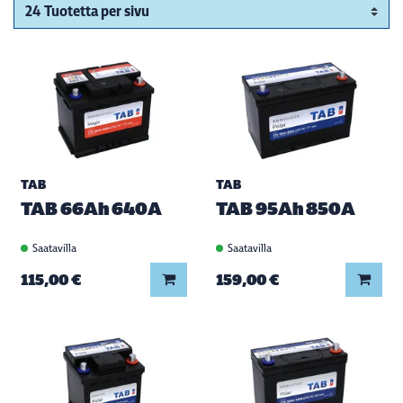
TAB
TAB
TAB 66Ah 640A
TAB 95Ah 850A
Saatavilla
Saatavilla
Lisää koriin
Lisää
115,00 €
159,00 €