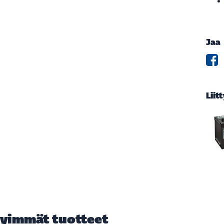
Jaa
Liit
yimmät tuotteet