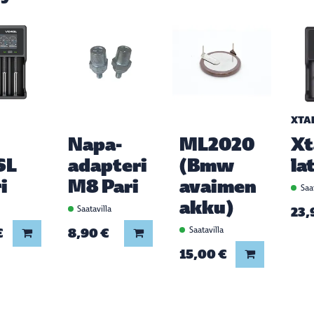
XTA
Napa-
ML2020
Xt
SL
adapteri
(Bmw
la
i
M8 Pari
avaimen
Saat
akku)
a
Saatavilla
23,
€
8,90 €
Saatavilla
Lisää koriin
Lisää koriin
15,00 €
Lisää koriin