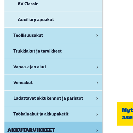
6V Classic
Auxiliary apuakut
Teollisuusakut
Trukkiakut ja tarvikkeet
Vapaa-ajan akut
Veneakut
Ladattavat akkukennot ja paristot
Nyt
Työkaluakut ja akkupaketit
ase
AKKUTARVIKKEET