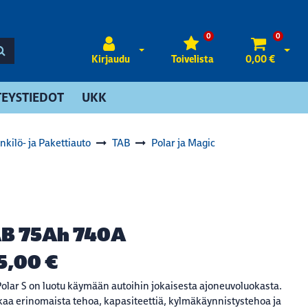
0
0
Avaa kirjautuminen
Avaa 
Kirjaudu
Toivelista
0,00 €
EYSTIEDOT
UKK
nkilö- ja Pakettiauto
TAB
Polar ja Magic
B 75Ah 740A
5,00 €
olar S on luotu käymään autoihin jokaisesta ajoneuvoluokasta.
kaa erinomaista tehoa, kapasiteettiä, kylmäkäynnistystehoa ja