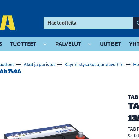
S
TUOTTEET
PALVELUT
UUTISET
YHT
uotteet
Akut ja paristot
Käynnistysakut ajoneuvoihin
He
5Ah 740A
TAB
TA
13
TAB P
Se ta