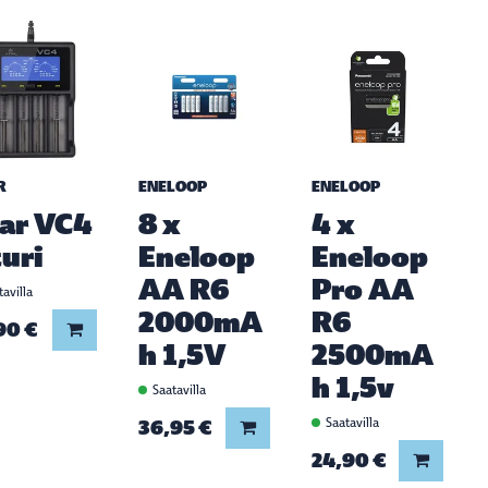
R
ENELOOP
ENELOOP
ar VC4
8 x
4 x
turi
Eneloop
Eneloop
AA R6
Pro AA
avilla
2000mA
R6
90 €
Lisää koriin
h 1,5V
2500mA
h 1,5v
Saatavilla
36,95 €
Saatavilla
Lisää koriin
24,90 €
Lisää ko