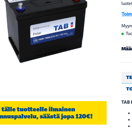
luote
Toim
Myym
Tuo
Mää
TE
T
TAB 
 tälle tuotteelle ilmainen
nnuspalvelu, säästä jopa 120€!