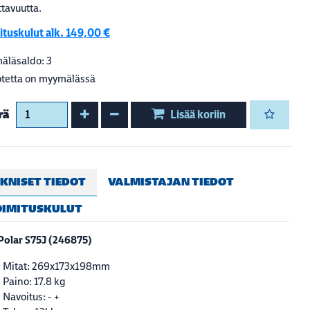
ttavuutta.
ituskulut alk. 149,00 €
äläsaldo: 3
tetta on myymälässä
Kasvata määrää
Vähennä määrää
rä
Lisää koriin
KNISET TIEDOT
VALMISTAJAN TIEDOT
OIMITUSKULUT
Polar S75J (246875)
Mitat: 269x173x198mm
Paino: 17.8 kg
Navoitus: - +