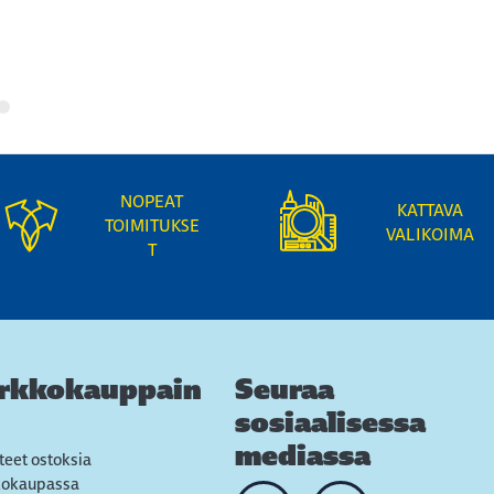
NOPEAT
KATTAVA
TOIMITUKSE
VALIKOIMA
T
rkkokauppain
Seuraa
sosiaalisessa
mediassa
teet ostoksia
kokaupassa