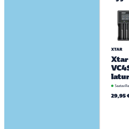
XTAR
Xtar
VC4
latur
Saatavill
29,95 