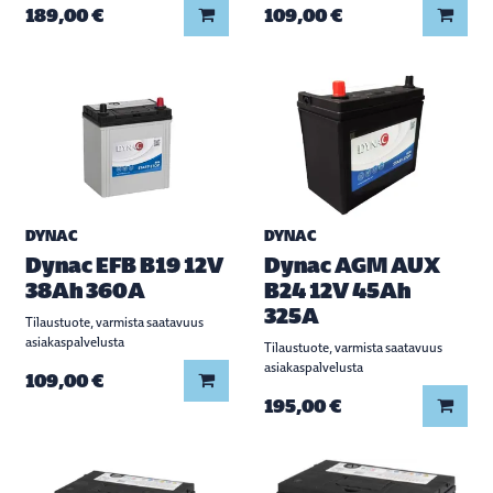
Lisää koriin
Lisää
189,00 €
109,00 €
DYNAC
DYNAC
Dynac EFB B19 12V
Dynac AGM AUX
38Ah 360A
B24 12V 45Ah
325A
Tilaustuote, varmista saatavuus
asiakaspalvelusta
Tilaustuote, varmista saatavuus
asiakaspalvelusta
Lisää koriin
109,00 €
Lisää
195,00 €