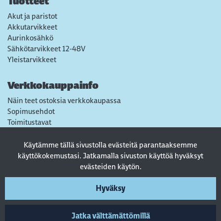
Tuotteet
Akut ja paristot
Akkutarvikkeet
Aurinkosähkö
Sähkötarvikkeet 12-48V
Yleistarvikkeet
Verkkokauppainfo
Näin teet ostoksia verkkokaupassa
Sopimusehdot
Toimitustavat
Maksutavat
Tietosuojaseloste
Käytämme tällä sivustolla evästeitä parantaaksemme
Usein kysytyt kysymykset
käyttökokemustasi. Jatkamalla sivuston käyttöä hyväksyt
evästeiden käytön.
Seuraa sosiaalisessa mediassa
Hyväksy
Jatka välttämättömillä