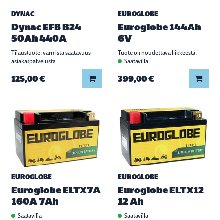
DYNAC
EUROGLOBE
Dynac EFB B24
Euroglobe 144Ah
50Ah 440A
6V
Tilaustuote, varmista saatavuus
Tuote on noudettava liikkeestä.
asiakaspalvelusta
Saatavilla
Lisää koriin
Lisää
125,00 €
399,00 €
EUROGLOBE
EUROGLOBE
Euroglobe ELTX7A
Euroglobe ELTX12
160A 7Ah
12 Ah
Saatavilla
Saatavilla