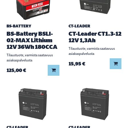
BS-BATTERY
CT-LEADER
BS-Battery BSLI-
CT-Leader CT1.3-12
02-MAX Lithium
12V 1,3Ah
12V 36Wh 180CCA
Tilaustuote, varmista saatavuus
asiakaspalvelusta
Tilaustuote, varmista saatavuus
asiakaspalvelusta
Lisää
15,95 €
Lisää koriin
125,00 €
CT-LEADER
CT-LEADER