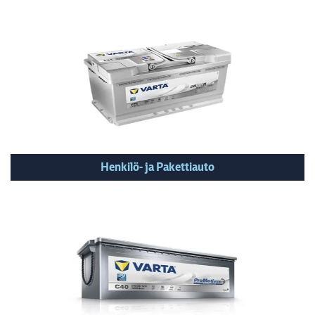
Henkilö- ja Pakettiauto