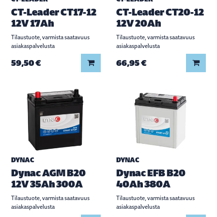
CT-Leader CT17-12
CT-Leader CT20-12
12V 17Ah
12V 20Ah
Tilaustuote, varmista saatavuus
Tilaustuote, varmista saatavuus
asiakaspalvelusta
asiakaspalvelusta
Lisää koriin
Lisää
59,50 €
66,95 €
DYNAC
DYNAC
Dynac AGM B20
Dynac EFB B20
12V 35Ah 300A
40Ah 380A
Tilaustuote, varmista saatavuus
Tilaustuote, varmista saatavuus
asiakaspalvelusta
asiakaspalvelusta