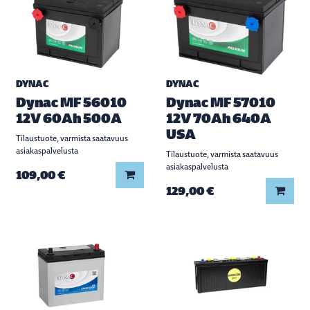
DYNAC
DYNAC
Dynac MF 56010
Dynac MF 57010
12V 60Ah 500A
12V 70Ah 640A
USA
Tilaustuote, varmista saatavuus
asiakaspalvelusta
Tilaustuote, varmista saatavuus
asiakaspalvelusta
Lisää koriin
109,00 €
Lisää
129,00 €