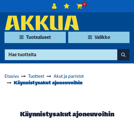
Siirry pääsisältöön
0
Tuotealueet
Valikko
Etusivu
Tuotteet
Akut ja paristot
Käynnistysakut ajoneuvoihin
Käynnistysakut ajoneuvoihin