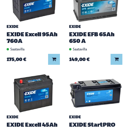
EXIDE
EXIDE
EXIDE Excell 95Ah
EXIDE EFB 65Ah
760A
650 A
Saatavilla
Saatavilla
Lisää koriin
Lisää
175,00 €
149,00 €
EXIDE
EXIDE
EXIDE Excell 45Ah
EXIDE StartPRO