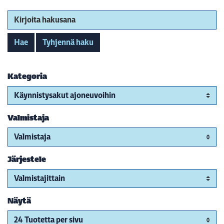
Kirjoita hakusana
Hae
Tyhjennä haku
Kategoria
Valmistaja
Järjestele
Näytä