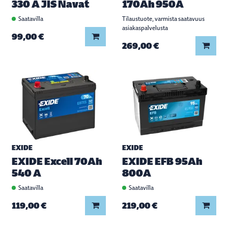
330 A JIS Navat
170Ah 950A
Saatavilla
Tilaustuote, varmista saatavuus
asiakaspalvelusta
Lisää koriin
99,00 €
Lisää
269,00 €
EXIDE
EXIDE
EXIDE Excell 70Ah
EXIDE EFB 95Ah
540 A
800A
Saatavilla
Saatavilla
Lisää koriin
Lisää
119,00 €
219,00 €