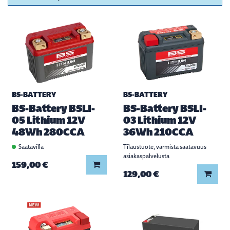
BS-BATTERY
BS-BATTERY
BS-Battery BSLI-
BS-Battery BSLI-
05 Lithium 12V
03 Lithium 12V
48Wh 280CCA
36Wh 210CCA
Saatavilla
Tilaustuote, varmista saatavuus
asiakaspalvelusta
Lisää koriin
159,00 €
Lisää
129,00 €