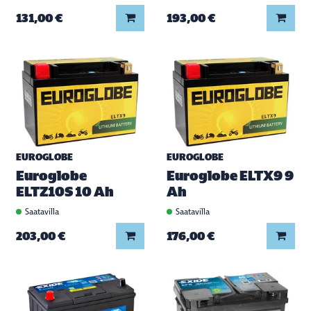
Lisää koriin
Lisää
131,00 €
193,00 €
EUROGLOBE
EUROGLOBE
Euroglobe
Euroglobe ELTX9 9
ELTZ10S 10 Ah
Ah
Saatavilla
Saatavilla
Lisää koriin
Lisää
203,00 €
176,00 €