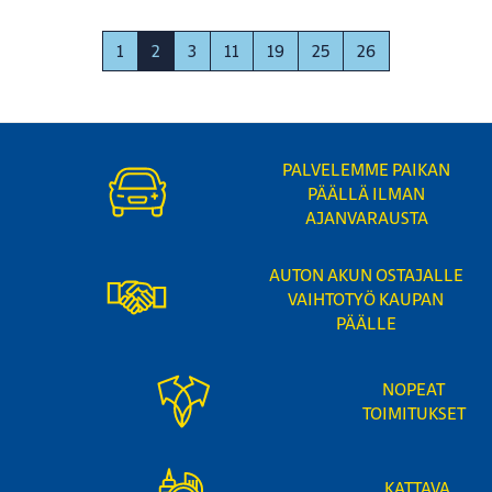
1
2
3
11
19
25
26
PALVELEMME PAIKAN
PÄÄLLÄ ILMAN
AJANVARAUSTA
AUTON AKUN OSTAJALLE
VAIHTOTYÖ KAUPAN
PÄÄLLE
NOPEAT
TOIMITUKSET
KATTAVA