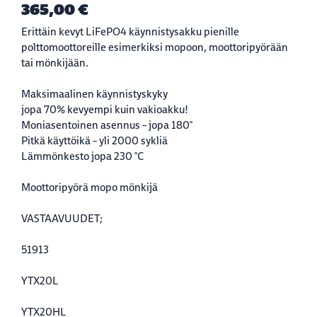
365,00 €
Erittäin kevyt LiFePO4 käynnistysakku pienille
polttomoottoreille esimerkiksi mopoon, moottoripyörään
tai mönkijään.
Maksimaalinen käynnistyskyky
jopa 70% kevyempi kuin vakioakku!
Moniasentoinen asennus – jopa 180°
Pitkä käyttöikä – yli 2000 sykliä
Lämmönkesto jopa 230 °C
Moottoripyörä mopo mönkijä
VASTAAVUUDET;
51913
YTX20L
YTX20HL