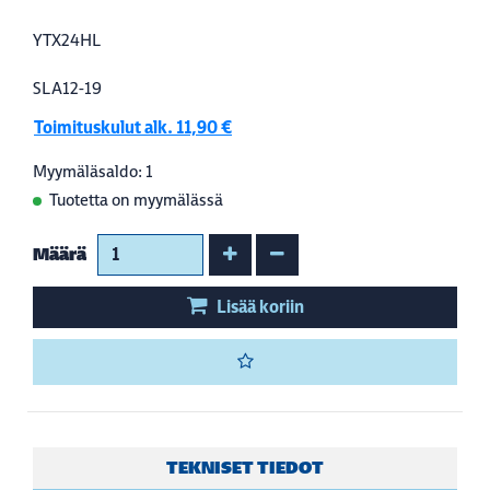
YTX24HL
SLA12-19
Toimituskulut alk. 11,90 €
Myymäläsaldo: 1
Tuotetta on myymälässä
Kasvata määrää
Vähennä määrää
Määrä
Lisää koriin
TEKNISET TIEDOT