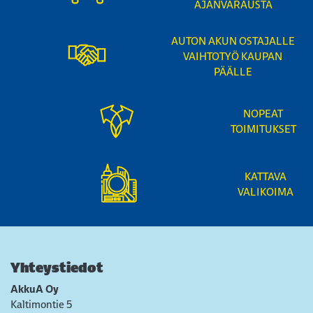
AJANVARAUSTA
AUTON AKUN OSTAJALLE
VAIHTOTYÖ KAUPAN
PÄÄLLE
NOPEAT
TOIMITUKSET
KATTAVA
VALIKOIMA
Yhteystiedot
AkkuA Oy
Kaltimontie 5