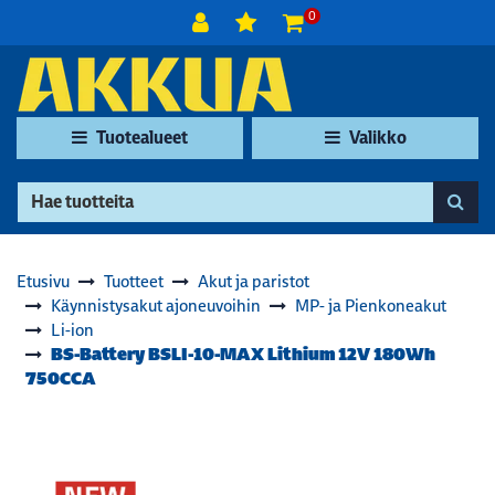
Siirry pääsisältöön
0
Tuotealueet
Valikko
Etusivu
Tuotteet
Akut ja paristot
Käynnistysakut ajoneuvoihin
MP- ja Pienkoneakut
Li-ion
BS-Battery BSLI-10-MAX Lithium 12V 180Wh
750CCA