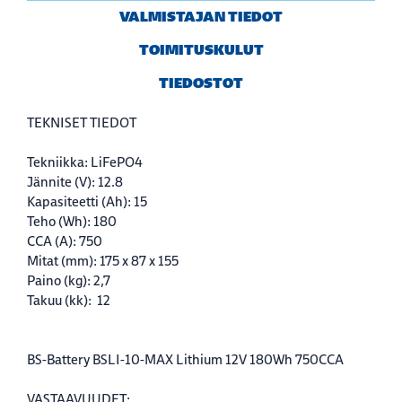
VALMISTAJAN TIEDOT
TOIMITUSKULUT
TIEDOSTOT
TEKNISET TIEDOT
Tekniikka:
LiFePO4
Jännite (V):
12.8
Kapasiteetti (Ah):
15
Teho (Wh):
 180
CCA (A):
 750
Mitat (mm):
175 x 87 x 155
Paino (kg):
 2,7
Takuu (kk):
12
BS-Battery BSLI-10-MAX Lithium 12V 180Wh 750CCA
VASTAAVUUDET;