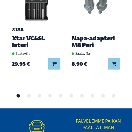
XTAR
Xtar VC4SL
Napa-adapteri
laturi
M8 Pari
Saatavilla
Saatavilla
Lisää koriin
Lisää ko
29,95 €
8,90 €
PALVELEMME PAIKAN
PÄÄLLÄ ILMAN