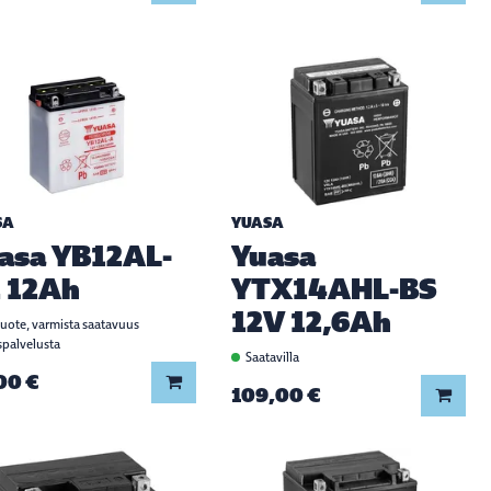
SA
YUASA
asa YB12AL-
Yuasa
 12Ah
YTX14AHL-BS
12V 12,6Ah
tuote, varmista saatavuus
spalvelusta
Saatavilla
00 €
Lisää koriin
109,00 €
Lisää