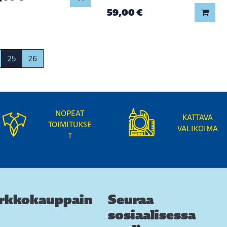
59,00 €
Lisää
25
26
NOPEAT
KATTAVA
TOIMITUKSE
VALIKOIMA
T
rkkokauppain
Seuraa
sosiaalisessa