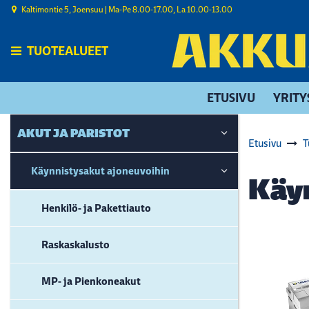
Siirry pääsisältöön
Kaltimontie 5, Joensuu | ​Ma-Pe 8.00-17.00, La 10.00-13.00
TUOTEALUEET
ETUSIVU
YRITY
AKUT JA PARISTOT
Etusivu
T
Käynnistysakut ajoneuvoihin
Käy
Henkilö- ja Pakettiauto
Raskaskalusto
MP- ja Pienkoneakut