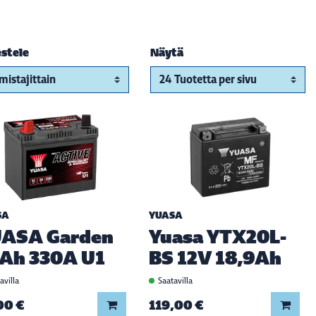
estele
Näytä
SA
YUASA
ASA Garden
Yuasa YTX20L-
Ah 330A U1
BS 12V 18,9Ah
avilla
Saatavilla
00 €
119,00 €
Lisää koriin
Lisää