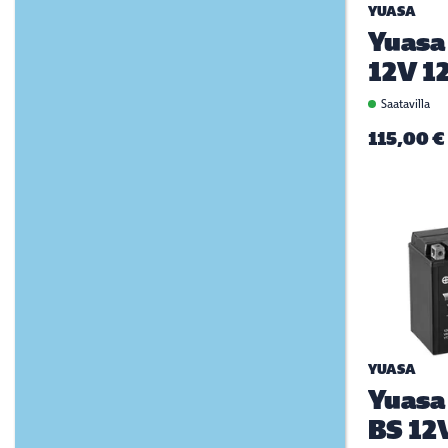
YUASA
Yuasa
12V 1
Saatavilla
115,00 €
YUASA
Yuasa
BS 12