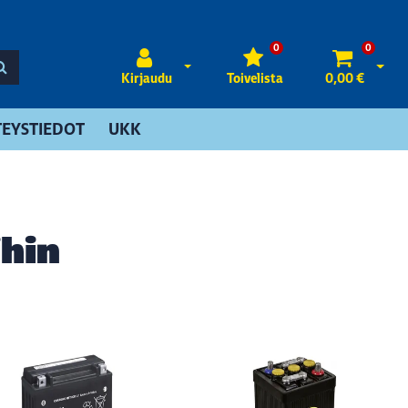
0
0
Avaa kirjautuminen
Avaa 
Kirjaudu
Toivelista
0,00 €
EYSTIEDOT
UKK
hin