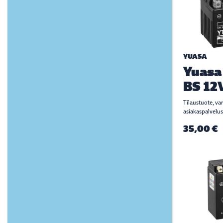
YUASA
Yuasa
BS 12
Tilaustuote, va
asiakaspalvelus
35,00 €