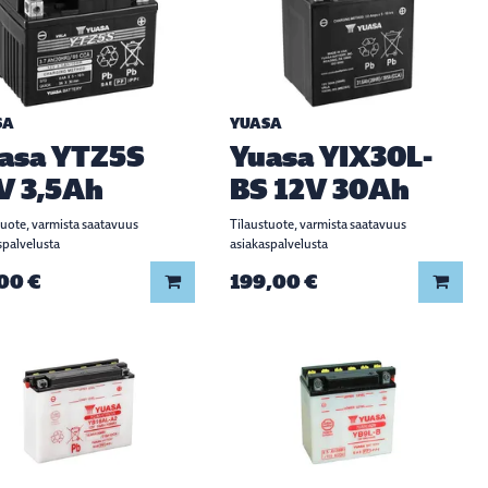
SA
YUASA
asa YTZ5S
Yuasa YIX30L-
V 3,5Ah
BS 12V 30Ah
tuote, varmista saatavuus
Tilaustuote, varmista saatavuus
spalvelusta
asiakaspalvelusta
00 €
199,00 €
Lisää koriin
Lisää