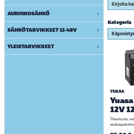
Kirjoita h
AURINKOSÄHKÖ
Kategoria
SÄHKÖTARVIKKEET 12-48V
YLEISTARVIKKEET
YUASA
Yuasa
12V 1
Tilaustuote, va
asiakaspalvelus