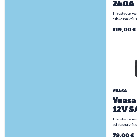
240A
Tilaustuote, va
asiakaspalvelus
119,00 €
YUASA
Yuasa
12V 5
Tilaustuote, va
asiakaspalvelus
79,00 €