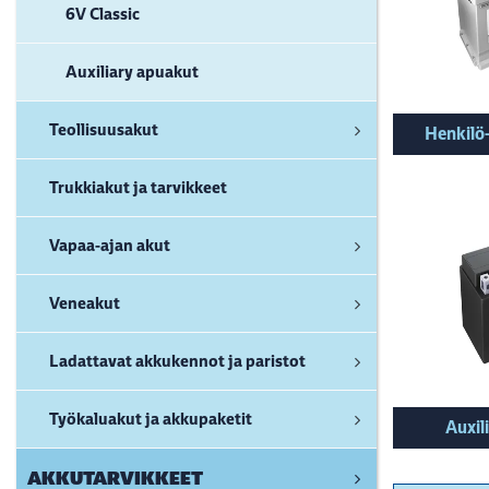
6V Classic
Auxiliary apuakut
Teollisuusakut
Henkilö-
Trukkiakut ja tarvikkeet
Vapaa-ajan akut
Veneakut
Ladattavat akkukennot ja paristot
Työkaluakut ja akkupaketit
Auxil
AKKUTARVIKKEET