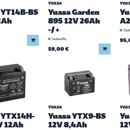
YUASA
YUA
 YT14B-BS
Yuasa Garden
Yu
2Ah
895 12V 26Ah
A2
-/+
Saat
Saatavilla
95,
Lisää koriin
59,00 €
Lisää koriin
YUASA
YUA
 YTX14H-
Yuasa YTX9-BS
Yu
V 12Ah
12V 8,4Ah
12