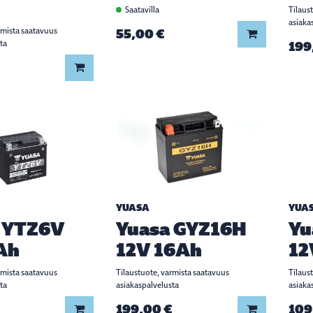
Saatavilla
Tilaus
asiaka
rmista saatavuus
55,00 €
Lisää koriin
ta
199
Lisää koriin
YUASA
YUA
 YTZ6V
Yuasa GYZ16H
Yu
Ah
12V 16Ah
12
rmista saatavuus
Tilaustuote, varmista saatavuus
Tilaus
ta
asiakaspalvelusta
asiaka
199,00 €
109
Lisää koriin
Lisää koriin