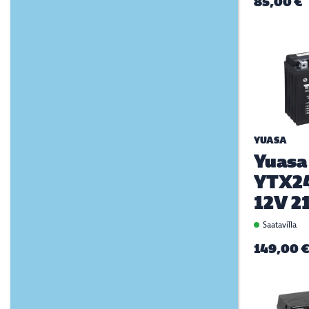
85,00 €
YUASA
Yuasa
YTX2
12V 2
Saatavilla
149,00 €