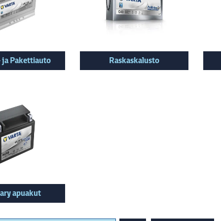
 ja Pakettiauto
Raskaskalusto
iary apuakut