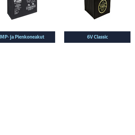
MP- ja Pienkoneakut
6V Classic