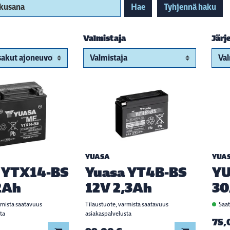
akusana
Hae
Tyhjennä haku
Valmistaja
Järj
YUASA
YUA
 YTX14-BS
Yuasa YT4B-BS
YU
2Ah
12V 2,3Ah
30
rmista saatavuus
Tilaustuote, varmista saatavuus
Saat
ta
asiakaspalvelusta
75,