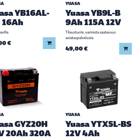
SA
YUASA
asa YB16AL-
Yuasa YB9L-B
 16Ah
9Ah 115A 12V
avilla
Tilaustuote, varmista saatavuus
asiakaspalvelusta
00 €
Lisää koriin
49,00 €
Lisää
SA
YUASA
asa GYZ20H
Yuasa YTX5L-BS
V 20Ah 320A
12V 4Ah