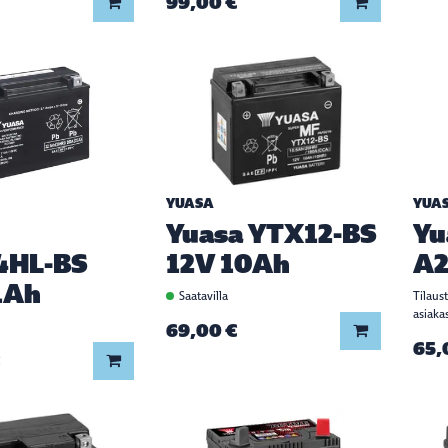
99,00 €
Lisää koriin
Lisää koriin
YUASA
YUA
Yuasa YTX12-BS
Yu
4HL-BS
12V 10Ah
A2
1Ah
Saatavilla
Tilaus
asiaka
69,00 €
Lisää koriin
65,
Lisää koriin