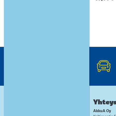
Yhteys
AkkuA Oy