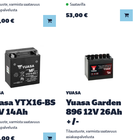
tuote, varmista saatavuus
Saatavilla
spalvelusta
53,00 €
Lisää
,00 €
Lisää koriin
SA
YUASA
asa YTX16-BS
Yuasa Garden
V 14Ah
896 12V 26Ah
+/-
tuote, varmista saatavuus
spalvelusta
Tilaustuote, varmista saatavuus
,00 €
asiakaspalvelusta
Lisää koriin