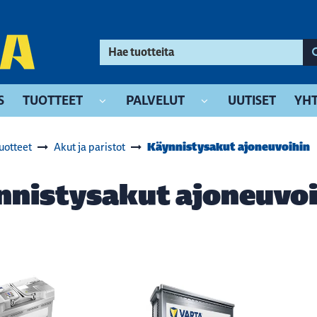
S
TUOTTEET
PALVELUT
UUTISET
YHT
Käynnistysakut ajoneuvoihin
uotteet
Akut ja paristot
nnistysakut ajoneuvoi