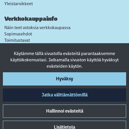
Yleistarvikkeet
Verkkokauppainfo
Näin teet ostoksia verkkokaupassa
Sopimusehdot
Toimitustavat
Maksutavat
Tietosuojaseloste
Käytämme tällä sivustolla evästeitä parantaaksemme
Usein kysytyt kysymykset
käyttökokemustasi. Jatkamalla sivuston käyttöä hyväksyt
evästeiden käytön.
Seuraa sosiaalisessa mediassa
Hyväksy
Jatka välttämättömillä
Hallinnoi evästeitä
Lisätietoja