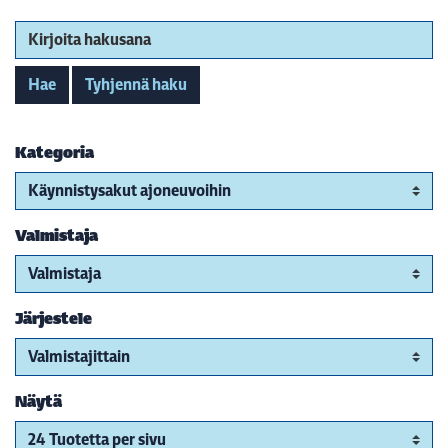
Kirjoita hakusana
Hae
Tyhjennä haku
Kategoria
Valmistaja
Järjestele
Näytä