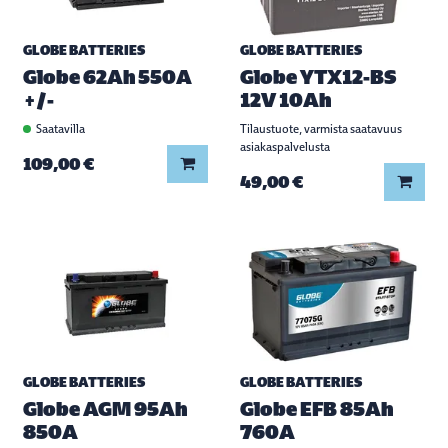
GLOBE BATTERIES
GLOBE BATTERIES
Globe 62Ah 550A
Globe YTX12-BS
+/-
12V 10Ah
Saatavilla
Tilaustuote, varmista saatavuus
asiakaspalvelusta
Lisää koriin
109,00 €
Lisää
49,00 €
GLOBE BATTERIES
GLOBE BATTERIES
Globe AGM 95Ah
Globe EFB 85Ah
850A
760A