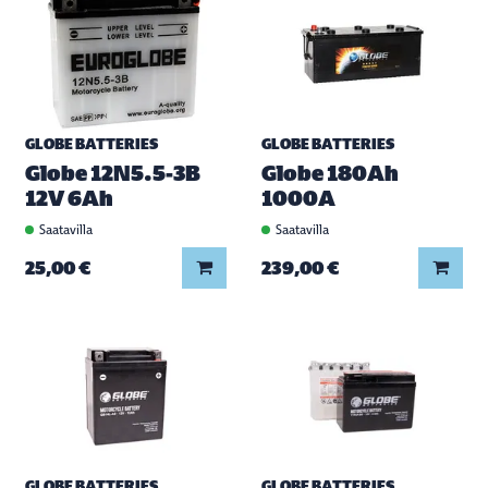
GLOBE BATTERIES
GLOBE BATTERIES
Globe 12N5.5-3B
Globe 180Ah
12V 6Ah
1000A
Saatavilla
Saatavilla
Lisää koriin
Lisää
25,00 €
239,00 €
GLOBE BATTERIES
GLOBE BATTERIES