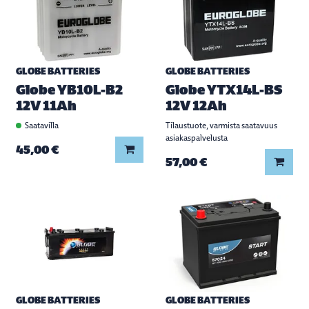
GLOBE BATTERIES
GLOBE BATTERIES
Globe YB10L-B2
Globe YTX14L-BS
12V 11Ah
12V 12Ah
Saatavilla
Tilaustuote, varmista saatavuus
asiakaspalvelusta
Lisää koriin
45,00 €
Lisää
57,00 €
GLOBE BATTERIES
GLOBE BATTERIES