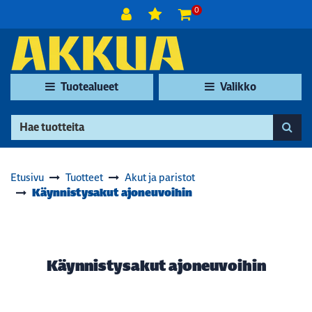
Siirry pääsisältöön
0
Tuotealueet
Valikko
Etusivu
Tuotteet
Akut ja paristot
Käynnistysakut ajoneuvoihin
Käynnistysakut ajoneuvoihin