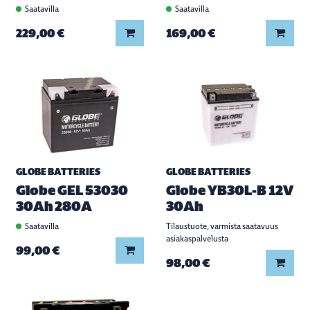
Saatavilla
Saatavilla
Lisää koriin
Lisää
229,00 €
169,00 €
GLOBE BATTERIES
GLOBE BATTERIES
Globe GEL 53030
Globe YB30L-B 12V
30Ah 280A
30Ah
Saatavilla
Tilaustuote, varmista saatavuus
asiakaspalvelusta
Lisää koriin
99,00 €
Lisää
98,00 €