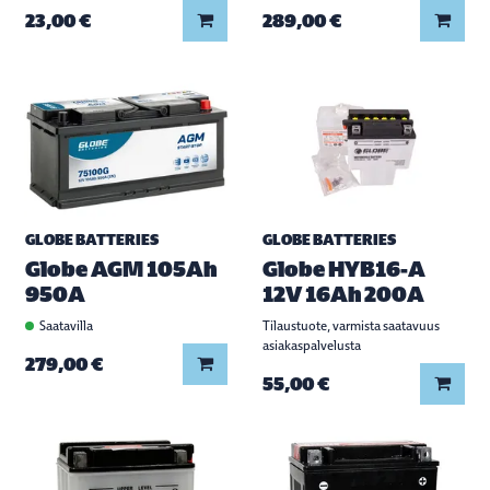
Lisää koriin
Lisää
23,00 €
289,00 €
GLOBE BATTERIES
GLOBE BATTERIES
Globe AGM 105Ah
Globe HYB16-A
950A
12V 16Ah 200A
Saatavilla
Tilaustuote, varmista saatavuus
asiakaspalvelusta
Lisää koriin
279,00 €
Lisää
55,00 €