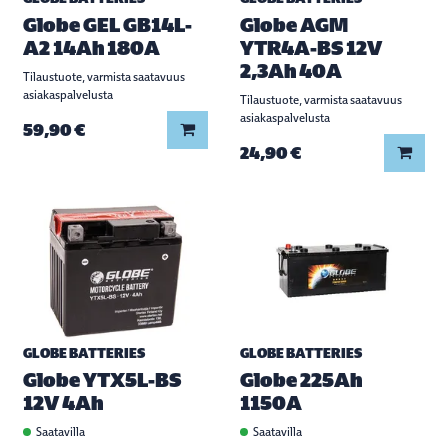
Globe GEL GB14L-
Globe AGM
A2 14Ah 180A
YTR4A-BS 12V
2,3Ah 40A
Tilaustuote, varmista saatavuus
asiakaspalvelusta
Tilaustuote, varmista saatavuus
asiakaspalvelusta
Lisää koriin
59,90 €
Lisää
24,90 €
GLOBE BATTERIES
GLOBE BATTERIES
Globe YTX5L-BS
Globe 225Ah
12V 4Ah
1150A
Saatavilla
Saatavilla