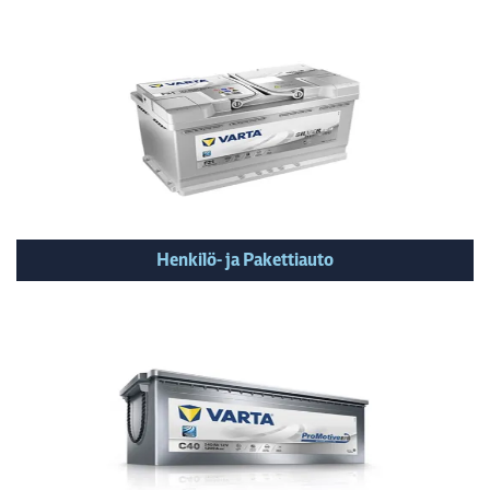
Henkilö- ja Pakettiauto