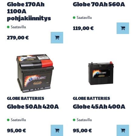
Globe 170Ah
Globe 70Ah 560A
1100A
pohjakiinnitys
Saatavilla
Saatavilla
Lisää
119,00 €
Lisää koriin
279,00 €
GLOBE BATTERIES
GLOBE BATTERIES
Globe 50Ah 420A
Globe 45Ah 400A
Saatavilla
Saatavilla
Lisää koriin
Lisää
95,00 €
95,00 €