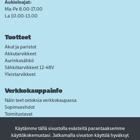
Aukioloajat:
Ma-Pe 8.00-17.00
La 10.00-13.00
Tuotteet
Akut ja paristot
Akkutarvikkeet
Aurinkosähkö
Sähkötarvikkeet 12-48V
Yleistarvikkeet
Verkkokauppainfo
Näin teet ostoksia verkkokaupassa
Sopimusehdot
Toimitustavat
Maksutavat
Tietosuojaseloste
Käytämme tällä sivustolla evästeitä parantaaksemme
Usein kysytyt kysymykset
käyttökokemustasi. Jatkamalla sivuston käyttöä hyväksyt