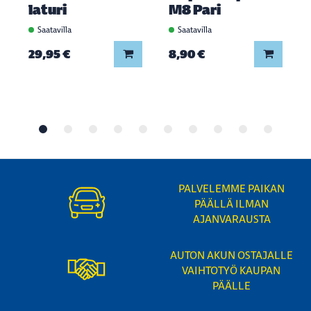
laturi
M8 Pari
Saatavilla
Saatavilla
Lisää koriin
Lisää ko
29,95 €
8,90 €
PALVELEMME PAIKAN
PÄÄLLÄ ILMAN
AJANVARAUSTA
AUTON AKUN OSTAJALLE
VAIHTOTYÖ KAUPAN
PÄÄLLE