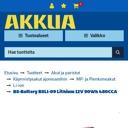
Siirry pääsisältöön
0
Tuotealueet
Valikko
Etusivu
Tuotteet
Akut ja paristot
Käynnistysakut ajoneuvoihin
MP- ja Pienkoneakut
Li-ion
BS-Battery BSLI-09 Lithium 12V 90Wh 480CCA