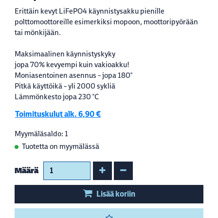
Erittäin kevyt LiFePO4 käynnistysakku pienille
polttomoottoreille esimerkiksi mopoon, moottoripyörään
tai mönkijään.
Maksimaalinen käynnistyskyky
jopa 70% kevyempi kuin vakioakku!
Moniasentoinen asennus – jopa 180°
Pitkä käyttöikä – yli 2000 sykliä
Lämmönkesto jopa 230 °C
Toimituskulut alk. 6,90 €
Myymäläsaldo: 1
Tuotetta on myymälässä
Kasvata määrää
Vähennä määrää
Määrä
Lisää koriin