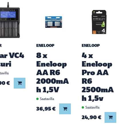
R
ENELOOP
ENELOOP
ar VC4
8 x
4 x
turi
Eneloop
Eneloop
AA R6
Pro AA
avilla
2000mA
R6
90 €
Lisää koriin
h 1,5V
2500mA
h 1,5v
Saatavilla
36,95 €
Saatavilla
Lisää koriin
24,90 €
Lisää ko