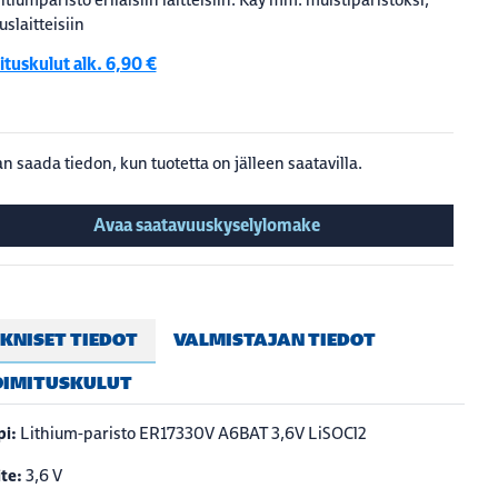
uslaitteisiin
tuskulut alk. 6,90 €
n saada tiedon, kun tuotetta on jälleen saatavilla.
Avaa saatavuuskyselylomake
KNISET TIEDOT
VALMISTAJAN TIEDOT
OIMITUSKULUT
pi:
Lithium-paristo
ER17330V A6BAT
3,6V LiSOCl2
ite:
3,6 V