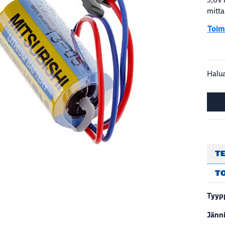
mitta
Toimi
Halua
TE
T
Tyyp
Jänn