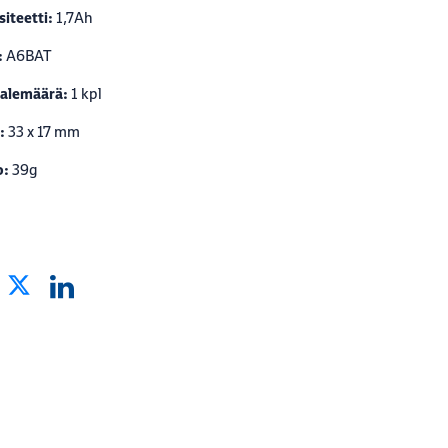
iteetti:
1,7Ah
:
A6BAT
alemäärä:
1 kpl
:
33 x 17 mm
o:
39g