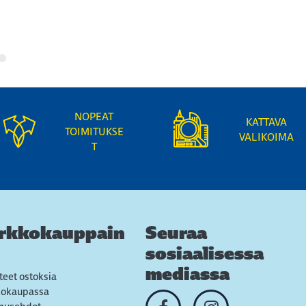
NOPEAT
KATTAVA
TOIMITUKSE
VALIKOIMA
T
rkkokauppain
Seuraa
sosiaalisessa
mediassa
teet ostoksia
kokaupassa