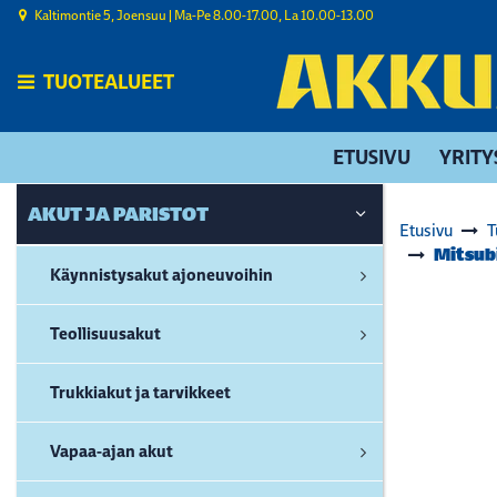
Siirry pääsisältöön
Kaltimontie 5, Joensuu | ​Ma-Pe 8.00-17.00, La 10.00-13.00
TUOTEALUEET
ETUSIVU
YRITY
AKUT JA PARISTOT
Etusivu
T
Mitsub
Käynnistysakut ajoneuvoihin
Teollisuusakut
Trukkiakut ja tarvikkeet
Vapaa-ajan akut