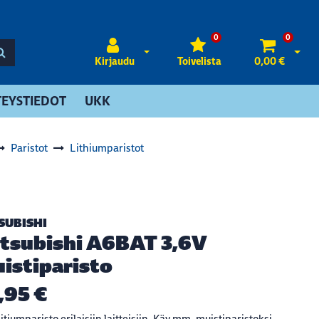
0
0
Avaa kirjautuminen
Avaa 
Kirjaudu
Toivelista
0,00 €
EYSTIEDOT
UKK
Paristot
Lithiumparistot
SUBISHI
tsubishi A6BAT 3,6V
istiparisto
,95 €
litiumparisto erilaisiin laitteisiin. Käy mm. muistiparistoksi,