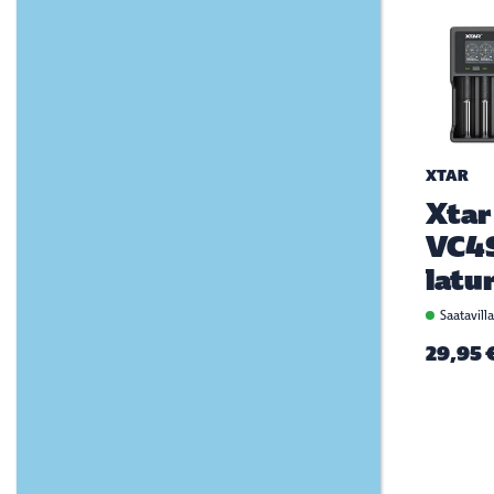
XTAR
Xtar
VC4
latur
Saatavill
29,95 