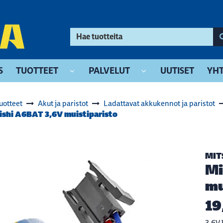
S
TUOTTEET
PALVELUT
UUTISET
YHT
uotteet
Akut ja paristot
Ladattavat akkukennot ja paristot
ishi A6BAT 3,6V muistiparisto
MIT
Mi
mu
19
3,6V 