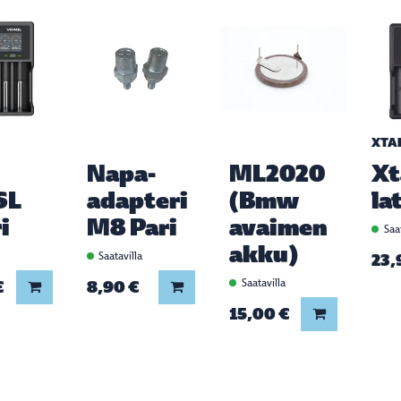
XTA
Napa-
ML2020
Xt
SL
adapteri
(Bmw
la
i
M8 Pari
avaimen
Saat
akku)
a
Saatavilla
23,
€
8,90 €
Saatavilla
Lisää koriin
Lisää koriin
15,00 €
Lisää koriin