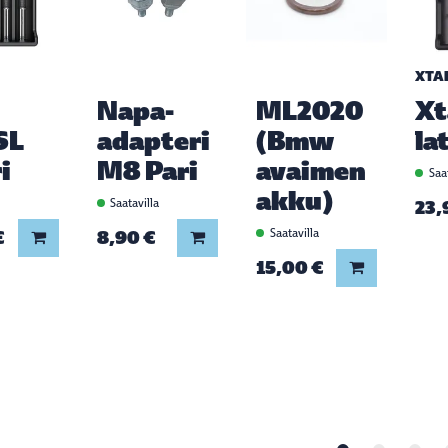
XTA
Napa-
ML2020
Xt
SL
adapteri
(Bmw
la
i
M8 Pari
avaimen
Saat
akku)
a
Saatavilla
23,
€
8,90 €
Saatavilla
Lisää koriin
Lisää koriin
15,00 €
Lisää koriin