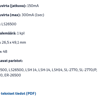
virta (jatkuva):
150mA
virta (max):
300mA (1sec)
:
LS26500
alemäärä:
1 kpl
:
26,5 x 49,1 mm
o:
48
avat paristot:
500, LS26500, LSH 14, LSH-14, LSH14, SL-2770, SL-2770/P,
70, ER-26500
tekniset tiedot (PDF)
o