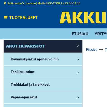
Siirry pääsisältöön
Kaltimontie 5, Joensuu | ​Ma-Pe 8.00-17.00, La 10.00-13.00
TUOTEALUEET
ETUSIVU
YRITY
AKUT JA PARISTOT
Etusivu
T
Käynnistysakut ajoneuvoihin
Teollisuusakut
Trukkiakut ja tarvikkeet
Vapaa-ajan akut