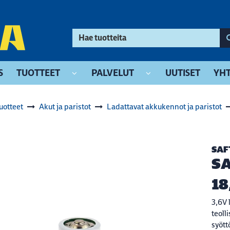
S
TUOTTEET
PALVELUT
UUTISET
YHT
uotteet
Akut ja paristot
Ladattavat akkukennot ja paristot
SAF
SA
18
3,6V 
teolli
syött