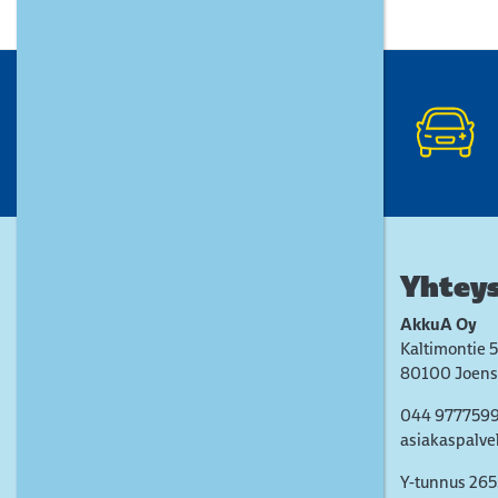
Yhteys
AkkuA Oy
Kaltimontie 5
80100 Joens
044 977759
asiakaspalve
Y-tunnus 26