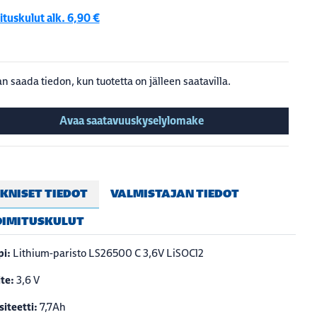
tuskulut alk. 6,90 €
n saada tiedon, kun tuotetta on jälleen saatavilla.
Avaa saatavuuskyselylomake
KNISET TIEDOT
VALMISTAJAN TIEDOT
OIMITUSKULUT
pi:
Lithium-paristo
LS26500
C 3,6V LiSOCl2
ite:
3,6 V
iteetti:
7,7Ah