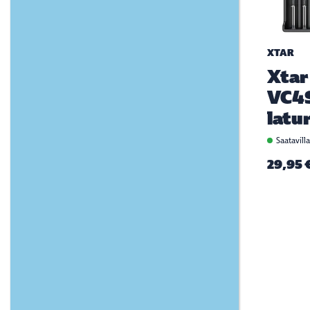
XTAR
Xtar
VC4
latur
Saatavill
29,95 