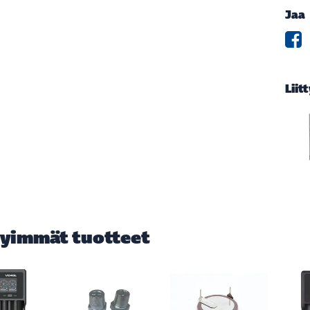
Jaa
Liit
yimmät tuotteet