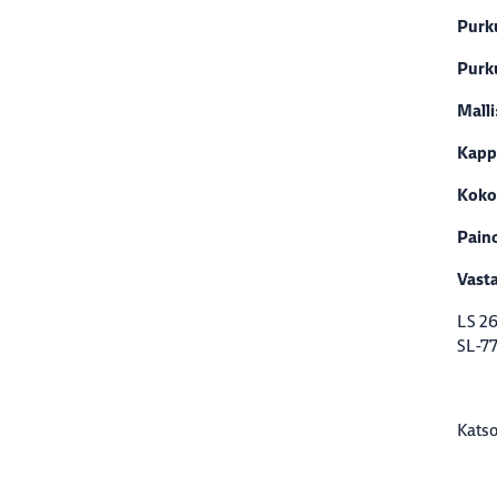
Purku
Purku
Malli
Kapp
Koko
Pain
Vasta
LS 26
SL-7
Kats