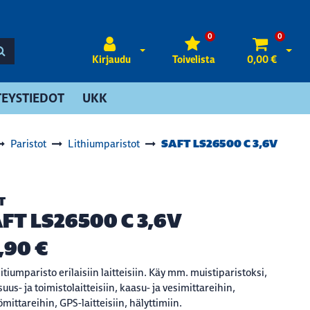
0
0
Avaa kirjautuminen
Avaa 
Kirjaudu
Toivelista
0,00 €
EYSTIEDOT
UKK
SAFT LS26500 C 3,6V
Paristot
Lithiumparistot
T
FT LS26500 C 3,6V
,90 €
litiumparisto erilaisiin laitteisiin. Käy mm. muistiparistoksi,
suus- ja toimistolaitteisiin, kaasu- ja vesimittareihin,
ömittareihin, GPS-laitteisiin, hälyttimiin.