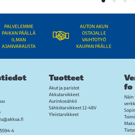
PALVELEMME
AUTON AKUN
PAIKAN PÄÄLLÄ
OSTAJALLE
ILMAN
VAIHTOTYÖ
AJANVARAUSTA
KAUPAN PÄÄLLE
tiedot
Tuotteet
Ve
fo
Akut ja paristot
Akkutarvikkeet
Näin 
uu
Aurinkosähkö
verk
Sähkötarvikkeet 12-48V
Sopi
9
Yleistarvikkeet
Toimi
lu@akkua.fi
Maks
Tieto
55594-4