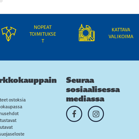
NOPEAT
KATTAVA
TOIMITUKSE
VALIKOIMA
T
rkkokauppain
Seuraa
sosiaalisessa
mediassa
teet ostoksia
kokaupassa
musehdot
tustavat
utavat
suojaseloste