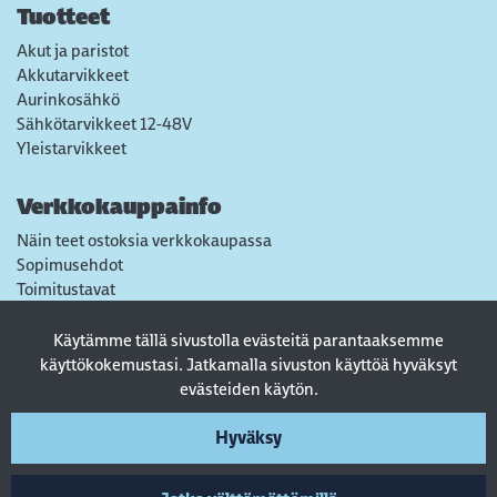
Tuotteet
Akut ja paristot
Akkutarvikkeet
Aurinkosähkö
Sähkötarvikkeet 12-48V
Yleistarvikkeet
Verkkokauppainfo
Näin teet ostoksia verkkokaupassa
Sopimusehdot
Toimitustavat
Maksutavat
Tietosuojaseloste
Käytämme tällä sivustolla evästeitä parantaaksemme
Usein kysytyt kysymykset
käyttökokemustasi. Jatkamalla sivuston käyttöä hyväksyt
evästeiden käytön.
Seuraa sosiaalisessa mediassa
Hyväksy