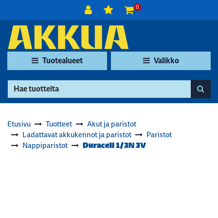
Siirry pääsisältöön
0
Tuotealueet
Valikko
Etusivu
Tuotteet
Akut ja paristot
Ladattavat akkukennot ja paristot
Paristot
Duracell 1/3N 3V
Nappiparistot