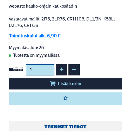
webasto kauko-ohjain kaukosäädin
Vastaavat mallit: 2l76, 2LR76, CR11108, DL1/3N, K58L,
U2L76, CR1/3n
Toimituskulut alk. 6,90 €
Myymäläsaldo: 26
Tuotetta on myymälässä
Kasvata määrää
Vähennä määrää
Määrä
Lisää koriin
TEKNISET TIEDOT