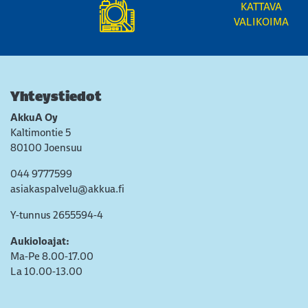
KATTAVA
VALIKOIMA
Yhteystiedot
AkkuA Oy
Kaltimontie 5
80100 Joensuu
044 9777599
asiakaspalvelu@akkua.fi
Y-tunnus 2655594-4
Aukioloajat:
Ma-Pe 8.00-17.00
La 10.00-13.00