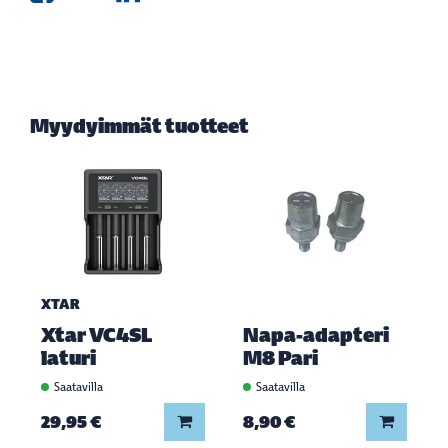
Myydyimmät tuotteet
XTAR
Xtar VC4SL
Napa-adapteri
laturi
M8 Pari
Saatavilla
Saatavilla
Lisää koriin
Lisää ko
29,95 €
8,90 €