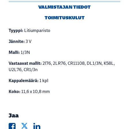
VALMISTAJAN TIEDOT
TOIMITUSKULUT
Tyyppi:
Litiumparisto
Jännite:
3 V
Malli:
1/3N
Vastaavat mallit:
2l76, 2LR76, CR11108, DL1/3N, K58L,
U2L76, CR1/3n
Kappalemäärä:
1 kpl
Koko:
11,6 x 10,8 mm
Jaa