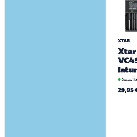
XTAR
Xtar
VC4
latur
Saatavill
29,95 