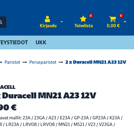
0
0
Avaa kirjautuminen
Avaa 
Kirjaudu
Toivelista
0,00 €
EYSTIEDOT
UKK
2 x Duracell MN21 A23 12V
Paristot
Perusparistot
ACELL
x Duracell MN21 A23 12V
90 €
avat mallit: 23A / 23GA / A23 / E23A / GP-23A / GP23A / K23A /
 / LR23A / LRV08 / LRVO8 / MN21 / MS21 / V23 / V23GA /