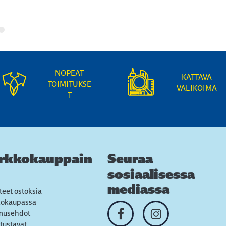
NOPEAT
KATTAVA
TOIMITUKSE
VALIKOIMA
T
rkkokauppain
Seuraa
sosiaalisessa
mediassa
teet ostoksia
kokaupassa
musehdot
tustavat