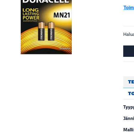
Toimi
Halua
TE
T
Tyypp
Jänni
Malli