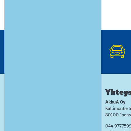
Yhteys
AkkuA Oy
Kaltimontie 5
80100 Joens
044 977759