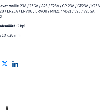
avat mallit:
23A / 23GA / A23 / E23A / GP-23A / GP23A / K23A
28 / LR23A / LRV08 / LRVO8 / MN21 / MS21 / V23 / V23GA
22
alemäärä:
2 kpl
:
10 x 28 mm