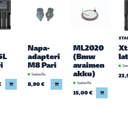
XTA
Napa-
ML2020
Xt
SL
adapteri
(Bmw
la
i
M8 Pari
avaimen
Saat
akku)
a
Saatavilla
23,
€
8,90 €
Saatavilla
Lisää koriin
Lisää koriin
15,00 €
Lisää koriin