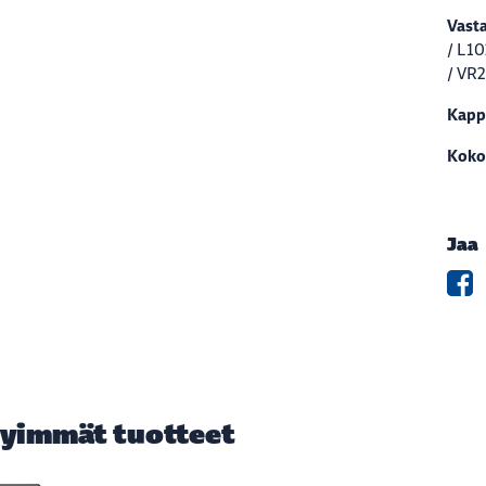
Vasta
/ L10
/ VR
Kapp
Koko
Jaa
yimmät tuotteet