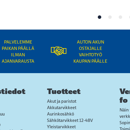
PALVELEMME
AUTON AKUN
PAIKAN PÄÄLLÄ
OSTAJALLE
ILMAN
VAIHTOTYÖ
AJANVARAUSTA
KAUPAN PÄÄLLE
tiedot
Tuotteet
Ve
fo
Akut ja paristot
Akkutarvikkeet
Näin 
uu
Aurinkosähkö
verk
Sähkötarvikkeet 12-48V
Sopi
9
Yleistarvikkeet
Toimi