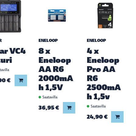
R
ENELOOP
ENELOOP
ar VC4
8 x
4 x
turi
Eneloop
Eneloop
AA R6
Pro AA
avilla
2000mA
R6
90 €
Lisää koriin
h 1,5V
2500mA
h 1,5v
Saatavilla
36,95 €
Saatavilla
Lisää koriin
24,90 €
Lisää ko