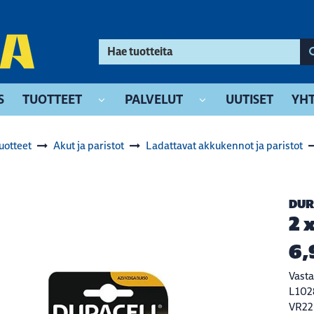
S
TUOTTEET
PALVELUT
UUTISET
YHT
uotteet
Akut ja paristot
Ladattavat akkukennot ja paristot
DUR
2 
6,
Vasta
L1028
VR22