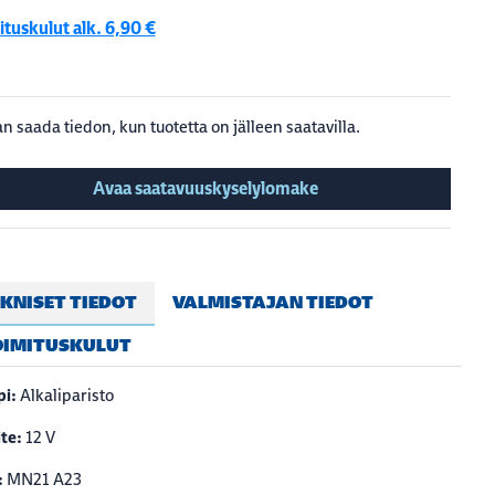
tuskulut alk. 6,90 €
n saada tiedon, kun tuotetta on jälleen saatavilla.
Avaa saatavuuskyselylomake
KNISET TIEDOT
VALMISTAJAN TIEDOT
OIMITUSKULUT
i:
Alkaliparisto
te:
12 V
:
MN21 A23