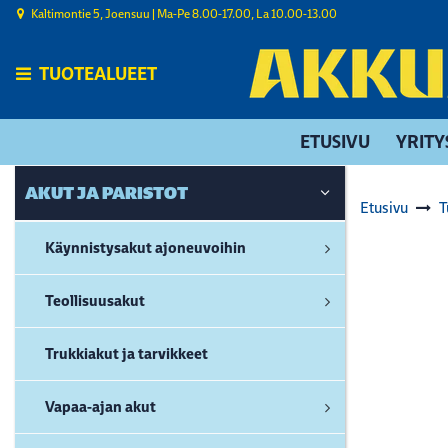
Siirry pääsisältöön
Kaltimontie 5, Joensuu | ​Ma-Pe 8.00-17.00, La 10.00-13.00
TUOTEALUEET
ETUSIVU
YRITY
AKUT JA PARISTOT
Etusivu
T
Käynnistysakut ajoneuvoihin
Teollisuusakut
Trukkiakut ja tarvikkeet
Vapaa-ajan akut