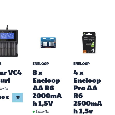
R
ENELOOP
ENELOOP
ar VC4
8 x
4 x
turi
Eneloop
Eneloop
AA R6
Pro AA
avilla
2000mA
R6
90 €
Lisää koriin
h 1,5V
2500mA
h 1,5v
Saatavilla