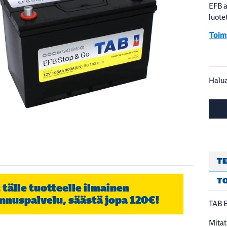
EFB a
luote
Toim
Halua
TE
T
 tälle tuotteelle ilmainen
nnuspalvelu, säästä jopa 120€!
TAB 
Mita