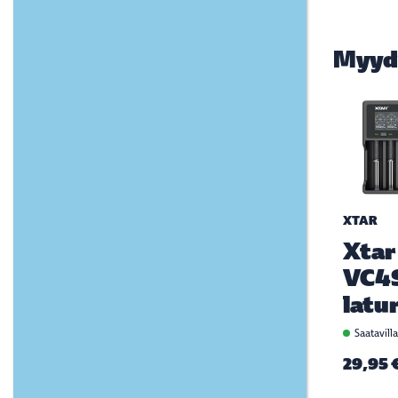
Myyd
XTAR
Xtar
VC4
latur
Saatavill
29,95 