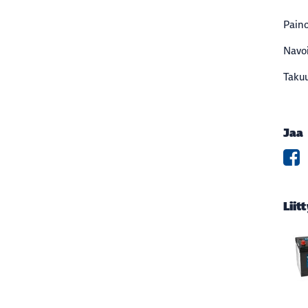
Paino
Navoi
Taku
Jaa
Liit