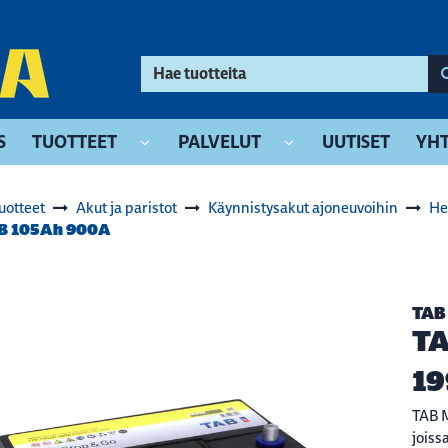
S
TUOTTEET
PALVELUT
UUTISET
YHT
uotteet
Akut ja paristot
Käynnistysakut ajoneuvoihin
He
B 105Ah 900A
TAB
TA
19
TAB M
joiss