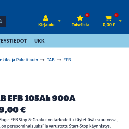
0
0
Avaa kirjautuminen
Avaa 
Kirjaudu
Toivelista
0,00 €
EYSTIEDOT
UKK
nkilö- ja Pakettiauto
TAB
EFB
B EFB 105Ah 900A
9,00 €
agic EFB Stop & Go akut on tarkoitettu käytettäväksi autoissa,
a on perusominaisuuksilla varustettu Start-Stop käynnistys.