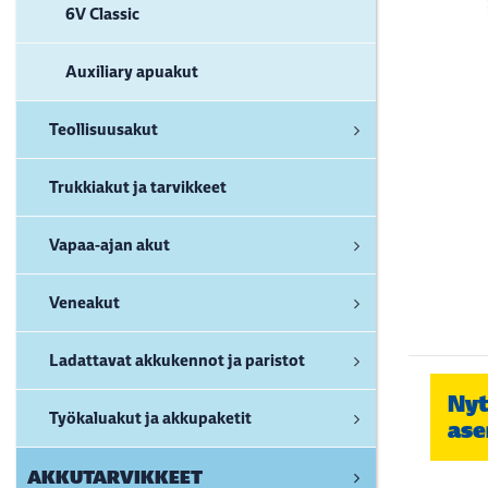
6V Classic
Auxiliary apuakut
Teollisuusakut
Trukkiakut ja tarvikkeet
Vapaa-ajan akut
Veneakut
Ladattavat akkukennot ja paristot
Nyt
Työkaluakut ja akkupaketit
ase
AKKUTARVIKKEET