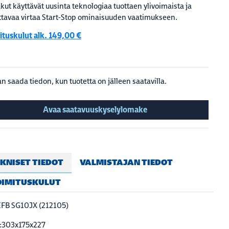
kut käyttävät uusinta teknologiaa tuottaen ylivoimaista ja
ttavaa virtaa Start-Stop ominaisuuden vaatimukseen.
ituskulut alk. 149,00 €
n saada tiedon, kun tuotetta on jälleen saatavilla.
Avaa saatavuuskyselylomake
KNISET TIEDOT
VALMISTAJAN TIEDOT
OIMITUSKULUT
EFB SG10JX (212105)
t:303x175x227