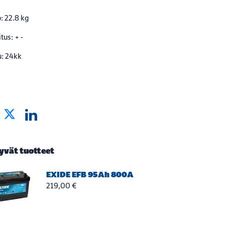
: 22.8 kg
tus: + -
u: 24kk
tyvät tuotteet
EXIDE EFB 95Ah 800A
219,00 €