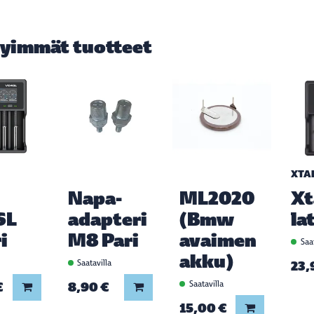
yimmät tuotteet
XTA
Napa-
ML2020
Xt
SL
adapteri
(Bmw
la
i
M8 Pari
avaimen
Saat
akku)
a
Saatavilla
23,
€
8,90 €
Saatavilla
Lisää koriin
Lisää koriin
15,00 €
Lisää koriin