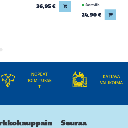
36,95 €
Saatavilla
Lisää koriin
24,90 €
Lisää ko
NOPEAT
KATTAVA
TOIMITUKSE
VALIKOIMA
T
rkkokauppain
Seuraa