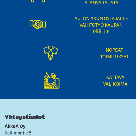
AJANVARAUSTA
AUTON AKUN OSTAJALLE
VAIHTOTYÖ KAUPAN
PÄÄLLE
NOPEAT
TOIMITUKSET
KATTAVA
VALIKOIMA
Yhteystiedot
AkkuA Oy
Kaltimontie 5