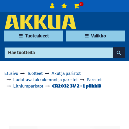
Siirry pääsisältöön
0
Tuotealueet
Valikko
Etusivu
Tuotteet
Akut ja paristot
Ladattavat akkukennot ja paristot
Paristot
CR2032 3V 2+1 piikkiä
Lithiumparistot