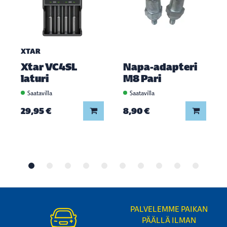
XTAR
Xtar VC4SL
Napa-adapteri
laturi
M8 Pari
Saatavilla
Saatavilla
Lisää koriin
Lisää ko
29,95 €
8,90 €
PALVELEMME PAIKAN
PÄÄLLÄ ILMAN