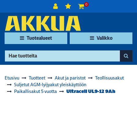
Siirry pääsisältöön
0
Tuotealueet
Valikko
Etusivu
Tuotteet
Akut ja paristot
Teollisuusakut
Suljetut AGM-lyijyakut yleiskäyttöön
Ultracell UL9-12 9Ah
Paikallisakut 5 vuotta