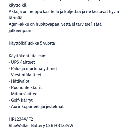
käyttöikä.
Akkuja on helppo käsitellä ja kuljettaa ja ne kestävät hyvin
tärinää.
Agm -akku on huoltovapaa, vettä ei tarvitse lisätä
jälkeenpäin.
Käyttöikäluokka 5 vuotta
Käyttökohteita esim.
- UPS -laitteet
- Palo- ja murtohälyttimet
- Viestintälaitteet
- Hätävalot
- Ruohonleikkurit
- Mittauslaitteet
- Golf- kärryt
- Aurinkopaneelijärjestelmät
HR1234W F2
BlueWalker Battery CSB HR1234W