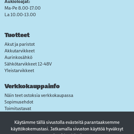
Aukioloajat:
Ma-Pe 8.00-17.00
La 10.00-13.00
Tuotteet
Akut ja paristot
Akkutarvikkeet
Aurinkosähkö
Sähkötarvikkeet 12-48V
Yleistarvikkeet
Verkkokauppainfo
Näin teet ostoksia verkkokaupassa
Sopimusehdot
Toimitustavat
Maksutavat
Tietosuojaseloste
Käytämme tällä sivustolla evästeitä parantaaksemme
Usein kysytyt kysymykset
käyttökokemustasi. Jatkamalla sivuston käyttöä hyväksyt