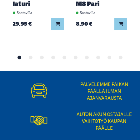
laturi
M8 Pari
Saatavilla
Saatavilla
Lisää koriin
Lisää ko
29,95 €
8,90 €
PALVELEMME PAIKAN
PÄÄLLÄ ILMAN
AJANVARAUSTA
AUTON AKUN OSTAJALLE
VAIHTOTYÖ KAUPAN
PÄÄLLE