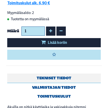
Toimituskulut alk. 6,90 €
Myymäläsaldo: 2
Tuotetta on myymälässä
Kasvata määrää
Vähennä määrää
Määrä
Lisää koriin
TEKNISET TIEDOT
VALMISTAJAN TIEDOT
TOIMITUSKULUT
Akuilla on pitkä käyttöaika ja vakioakkuja pitempi