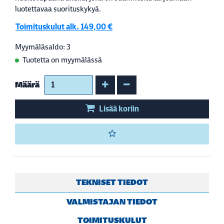
luotettavaa suorituskykyä.
Toimituskulut alk. 149,00 €
Myymäläsaldo: 3
Tuotetta on myymälässä
Kasvata määrää
Vähennä määrää
Määrä
Lisää koriin
TEKNISET TIEDOT
VALMISTAJAN TIEDOT
TOIMITUSKULUT