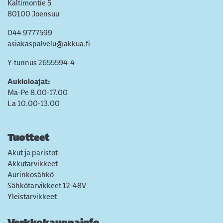
Kaltimontie 5
80100 Joensuu
044 9777599
asiakaspalvelu@akkua.fi
Y-tunnus 2655594-4
Aukioloajat:
Ma-Pe 8.00-17.00
La 10.00-13.00
Tuotteet
Akut ja paristot
Akkutarvikkeet
Aurinkosähkö
Sähkötarvikkeet 12-48V
Yleistarvikkeet
Verkkokauppainfo