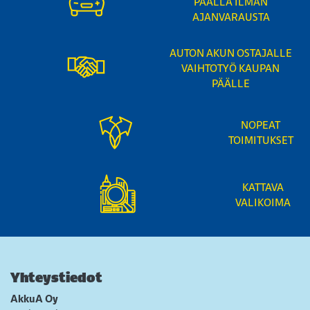
PÄÄLLÄ ILMAN
AJANVARAUSTA
AUTON AKUN OSTAJALLE
VAIHTOTYÖ KAUPAN
PÄÄLLE
NOPEAT
TOIMITUKSET
KATTAVA
VALIKOIMA
Yhteystiedot
AkkuA Oy