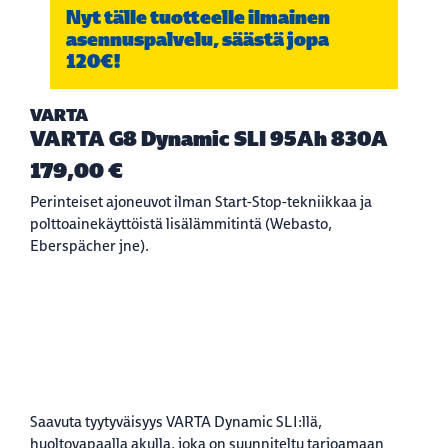
Nyt tälle tuotteelle ilmainen
asennuspalvelu, säästä jopa
120€!
VARTA
VARTA G8 Dynamic SLI 95Ah 830A
179,00 €
Perinteiset ajoneuvot ilman Start-Stop-tekniikkaa ja
polttoainekäyttöistä lisälämmitintä (Webasto,
Eberspächer jne).
Saavuta tyytyväisyys VARTA Dynamic SLI:llä,
huoltovapaalla akulla, joka on suunniteltu tarjoamaan