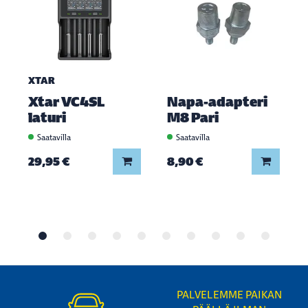
XTAR
Xtar VC4SL
Napa-adapteri
laturi
M8 Pari
Saatavilla
Saatavilla
Lisää koriin
Lisää ko
29,95 €
8,90 €
PALVELEMME PAIKAN