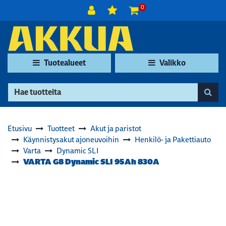
Siirry pääsisältöön
0
Tuotealueet
Valikko
Etusivu
Tuotteet
Akut ja paristot
Käynnistysakut ajoneuvoihin
Henkilö- ja Pakettiauto
Varta
Dynamic SLI
VARTA G8 Dynamic SLI 95Ah 830A