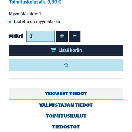
Toimituskulut alk. 9,90 €
Myymäläsaldo: 1
Tuotetta on myymälässä
Kasvata määrää
Vähennä määrää
Määrä
Lisää koriin
TEKNISET TIEDOT
VALMISTAJAN TIEDOT
TOIMITUSKULUT
TIEDOSTOT