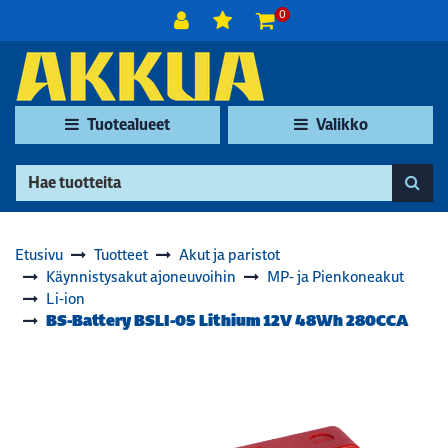
Siirry pääsisältöön
0
Tuotealueet
Valikko
Etusivu
Tuotteet
Akut ja paristot
Käynnistysakut ajoneuvoihin
MP- ja Pienkoneakut
Li-ion
BS-Battery BSLI-05 Lithium 12V 48Wh 280CCA