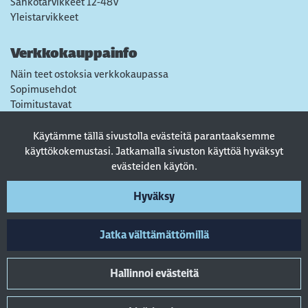
Sähkötarvikkeet 12-48V
Yleistarvikkeet
Verkkokauppainfo
Näin teet ostoksia verkkokaupassa
Sopimusehdot
Toimitustavat
Maksutavat
Tietosuojaseloste
Käytämme tällä sivustolla evästeitä parantaaksemme
Usein kysytyt kysymykset
käyttökokemustasi. Jatkamalla sivuston käyttöä hyväksyt
evästeiden käytön.
Seuraa sosiaalisessa mediassa
Hyväksy
Jatka välttämättömillä
Hallinnoi evästeitä