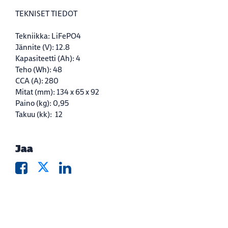
TEKNISET TIEDOT
Tekniikka:
LiFePO4
Jännite (V):
12.8
Kapasiteetti (Ah):
 4
Teho (Wh):
 48
CCA (A):
 28
0
Mitat (mm):
134 x 65 x 92
Paino (kg):
0,95
Takuu (kk):
12
Jaa