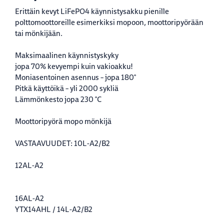
Erittäin kevyt LiFePO4 käynnistysakku pienille
polttomoottoreille esimerkiksi mopoon, moottoripyörään
tai mönkijään.
Maksimaalinen käynnistyskyky
jopa 70% kevyempi kuin vakioakku!
Moniasentoinen asennus – jopa 180°
Pitkä käyttöikä – yli 2000 sykliä
Lämmönkesto jopa 230 °C
Moottoripyörä mopo mönkijä
VASTAAVUUDET: 10L-A2/B2
12AL-A2
16AL-A2
YTX14AHL / 14L-A2/B2