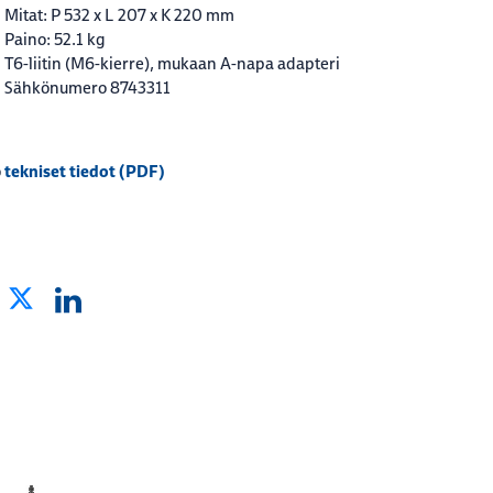
Mitat: P 532 x L 207 x K 220 mm
Paino: 52.1 kg
T6-liitin (M6-kierre), mukaan A-napa adapteri
Sähkönumero 8743311
tekniset tiedot (PDF)
o