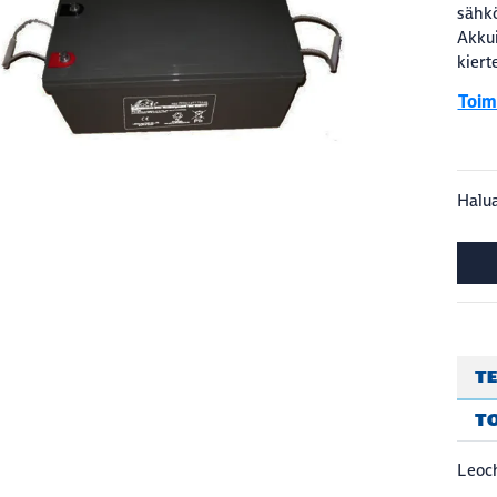
sähkö
Akkui
kiert
Toimi
Halua
TE
T
Leoc