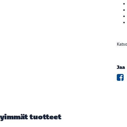
Kats
Jaa
yimmät tuotteet