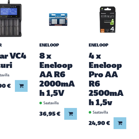
R
ENELOOP
ENELOOP
ar VC4
8 x
4 x
turi
Eneloop
Eneloop
AA R6
Pro AA
avilla
2000mA
R6
90 €
Lisää koriin
h 1,5V
2500mA
h 1,5v
Saatavilla
36,95 €
Saatavilla
Lisää koriin
24,90 €
Lisää ko