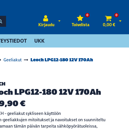
0
0
Avaa kirjautuminen
Avaa 
Kirjaudu
Toivelista
0,00 €
EYSTIEDOT
UKK
Leoch LPG12-180 12V 170Ah
Geeliakut
CH
och LPG12-180 12V 170Ah
9,90 €
 – geeliakut sykliseen käyttöön
-geeliakkujen mitoitukset ja navoitukset on suunniteltu
amaan tämän päivän tarpeita sähköpyörätuoleissa,