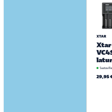
XTAR
Xtar
VC4
latur
Saatavill
29,95 