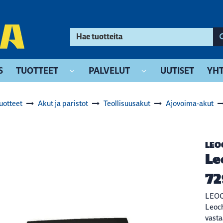
S
TUOTTEET
PALVELUT
UUTISET
YHT
uotteet
Akut ja paristot
Teollisuusakut
Ajovoima-akut
LEO
Le
72
LEOCH
Leoch
vasta