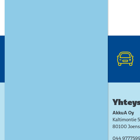
Yhteys
AkkuA Oy
Kaltimontie 5
80100 Joens
044 977759