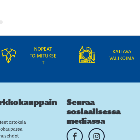
NOPEAT
KATTAVA
TOIMITUKSE
VALIKOIMA
T
rkkokauppain
Seuraa
sosiaalisessa
mediassa
teet ostoksia
kokaupassa
musehdot