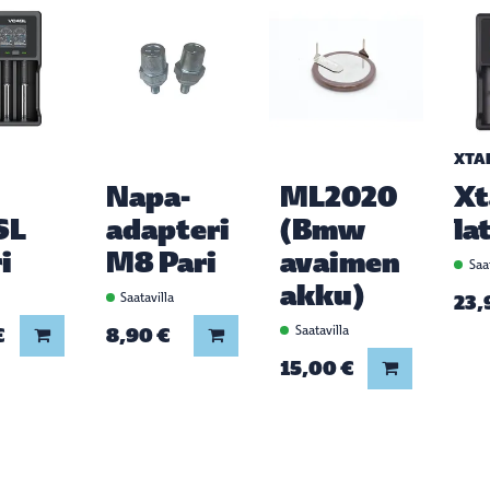
XTA
Napa-
ML2020
Xt
SL
adapteri
(Bmw
la
i
M8 Pari
avaimen
Saat
akku)
a
Saatavilla
23,
€
8,90 €
Saatavilla
Lisää koriin
Lisää koriin
15,00 €
Lisää koriin