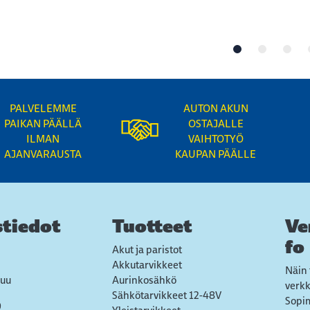
PALVELEMME
AUTON AKUN
PAIKAN PÄÄLLÄ
OSTAJALLE
ILMAN
VAIHTOTYÖ
AJANVARAUSTA
KAUPAN PÄÄLLE
tiedot
Tuotteet
Ve
fo
Akut ja paristot
Akkutarvikkeet
Näin 
uu
Aurinkosähkö
verk
Sähkötarvikkeet 12-48V
Sopi
9