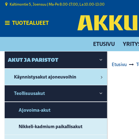
Siirry pääsisältöön
Kaltimontie 5, Joensuu | ​Ma-Pe 8.00-17.00, La 10.00-13.00
TUOTEALUEET
ETUSIVU
YRITY
AKUT JA PARISTOT
Etusivu
T
Käynnistysakut ajoneuvoihin
Teollisuusakut
Ajovoima-akut
Nikkeli-kadmium paikallisakut