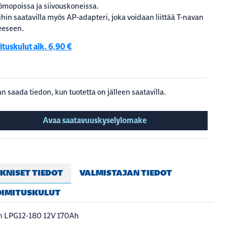
mopoissa ja siivouskoneissa.
hin saatavilla myös AP-adapteri, joka voidaan liittää T-navan
eeseen.
tuskulut alk. 6,90 €
n saada tiedon, kun tuotetta on jälleen saatavilla.
Avaa saatavuuskyselylomake
KNISET TIEDOT
VALMISTAJAN TIEDOT
OIMITUSKULUT
h LPG12-180 12V 170Ah