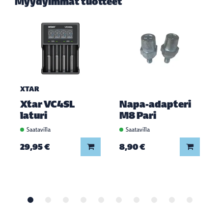
Myydyimmät tuotteet
XTAR
Xtar VC4SL
Napa-adapteri
laturi
M8 Pari
Saatavilla
Saatavilla
Lisää koriin
Lisää ko
29,95 €
8,90 €