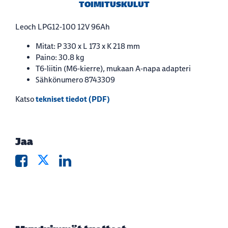
TOIMITUSKULUT
Leoch LPG12-100 12V 96Ah
Mitat: P 330 x L 173 x K 218 mm
Paino: 30.8 kg
T6-liitin (M6-kierre), mukaan A-napa adapteri
Sähkönumero 8743309
tekniset tiedot (PDF)
Katso
Jaa