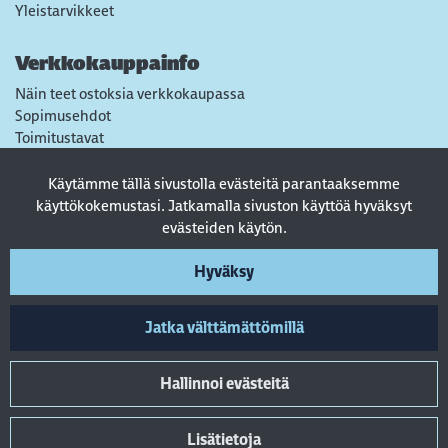
Yleistarvikkeet
Verkkokauppainfo
Näin teet ostoksia verkkokaupassa
Sopimusehdot
Toimitustavat
Maksutavat
Tietosuojaseloste
Käytämme tällä sivustolla evästeitä parantaaksemme
Usein kysytyt kysymykset
käyttökokemustasi. Jatkamalla sivuston käyttöä hyväksyt
evästeiden käytön.
Seuraa sosiaalisessa mediassa
Hyväksy
Jatka välttämättömillä
Hallinnoi evästeitä
Lisätietoja