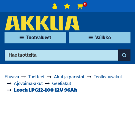
Siirry pääsisältöön
0
Tuotealueet
Valikko
Etusivu
Tuotteet
Akut ja paristot
Teollisuusakut
Ajovoima-akut
Geeliakut
Leoch LPG12-100 12V 96Ah