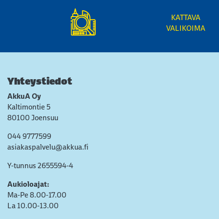
KATTAVA
VALIKOIMA
Yhteystiedot
AkkuA Oy
Kaltimontie 5
80100 Joensuu
044 9777599
asiakaspalvelu@akkua.fi
Y-tunnus 2655594-4
Aukioloajat:
Ma-Pe 8.00-17.00
La 10.00-13.00