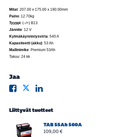
Mitat
: 207.00 x 175.00 x 190.00mm
Paino
: 12.70kg
Tyyppi
: (–/+) B13
Jännite
: 12 V
Kylmäkäynnistysvirta
: 540 A
Kapasiteetti (akku)
: 53 Ah
Mallinimike
: Premium 53Ah
Takuu:
24 kk
Jaa
Liittyvät tuotteet
TAB 55Ah 560A
109,00 €