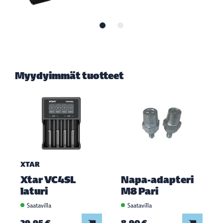
Myydyimmät tuotteet
XTAR
Xtar VC4SL
Napa-adapteri
laturi
M8 Pari
Saatavilla
Saatavilla
Lisää koriin
Lisää ko
29,95 €
8,90 €