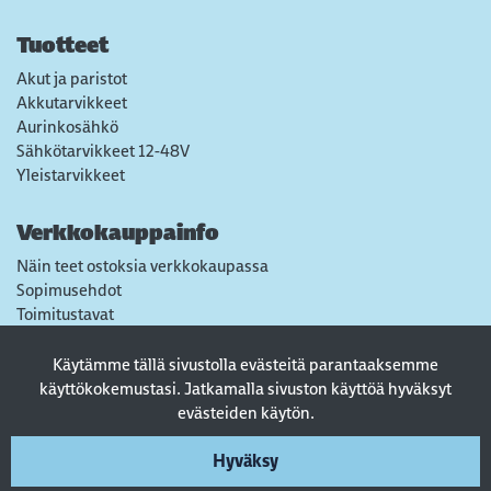
Tuotteet
Akut ja paristot
Akkutarvikkeet
Aurinkosähkö
Sähkötarvikkeet 12-48V
Yleistarvikkeet
Verkkokauppainfo
Näin teet ostoksia verkkokaupassa
Sopimusehdot
Toimitustavat
Maksutavat
Tietosuojaseloste
Käytämme tällä sivustolla evästeitä parantaaksemme
Usein kysytyt kysymykset
käyttökokemustasi. Jatkamalla sivuston käyttöä hyväksyt
evästeiden käytön.
Seuraa sosiaalisessa mediassa
Hyväksy