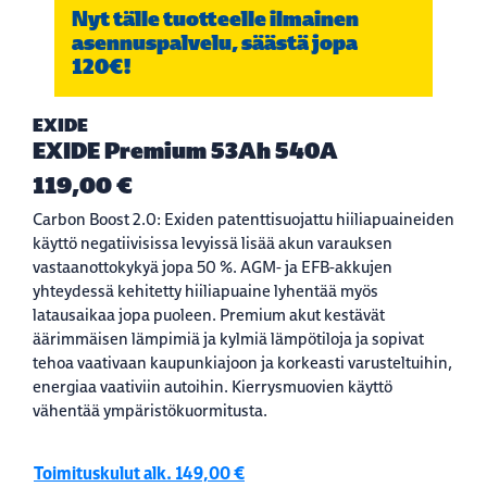
Nyt tälle tuotteelle ilmainen
asennuspalvelu, säästä jopa
120€!
EXIDE
EXIDE Premium 53Ah 540A
119,00 €
Carbon Boost 2.0: Exiden patenttisuojattu hiiliapuaineiden
käyttö negatiivisissa levyissä lisää akun varauksen
vastaanottokykyä jopa 50 %. AGM- ja EFB-akkujen
yhteydessä kehitetty hiiliapuaine lyhentää myös
latausaikaa jopa puoleen. Premium akut kestävät
äärimmäisen lämpimiä ja kylmiä lämpötiloja ja sopivat
tehoa vaativaan kaupunkiajoon ja korkeasti varusteltuihin,
energiaa vaativiin autoihin. Kierrysmuovien käyttö
vähentää ympäristökuormitusta.
Toimituskulut alk. 149,00 €