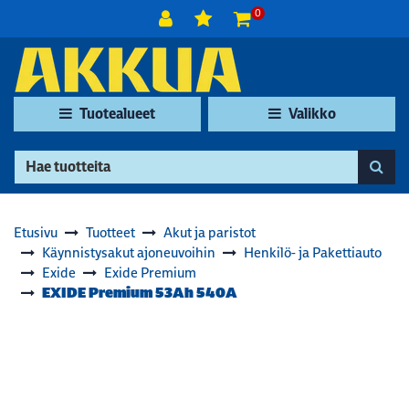
Siirry pääsisältöön
0
Tuotealueet
Valikko
Etusivu
Tuotteet
Akut ja paristot
Käynnistysakut ajoneuvoihin
Henkilö- ja Pakettiauto
Exide
Exide Premium
EXIDE Premium 53Ah 540A