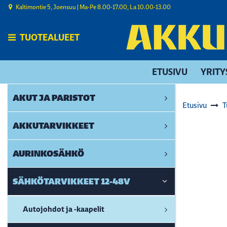
Siirry pääsisältöön
Kaltimontie 5, Joensuu | ​Ma-Pe 8.00-17.00, La 10.00-13.00
TUOTEALUEET
ETUSIVU
YRITY
AKUT JA PARISTOT
Etusivu
T
AKKUTARVIKKEET
AURINKOSÄHKÖ
SÄHKÖTARVIKKEET 12-48V
Autojohdot ja -kaapelit