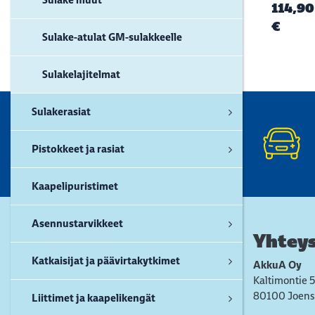
114,90
€
Sulake-atulat GM-sulakkeelle
Sulakelajitelmat
Sulakerasiat
Pistokkeet ja rasiat
Kaapelipuristimet
Asennustarvikkeet
Yhteys
Katkaisijat ja päävirtakytkimet
AkkuA Oy
Kaltimontie 5
80100 Joens
Liittimet ja kaapelikengät