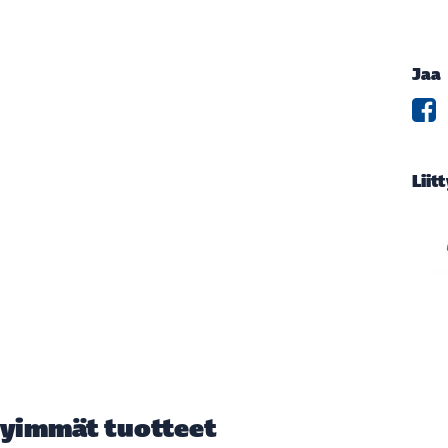
Jaa
Liit
yimmät tuotteet