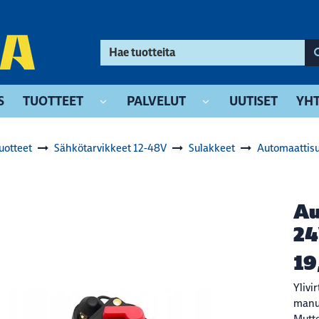
S
TUOTTEET
PALVELUT
UUTISET
YHT
uotteet
Sähkötarvikkeet 12-48V
Sulakkeet
Automaattis
Au
2
19
Ylivi
manua
Mutte