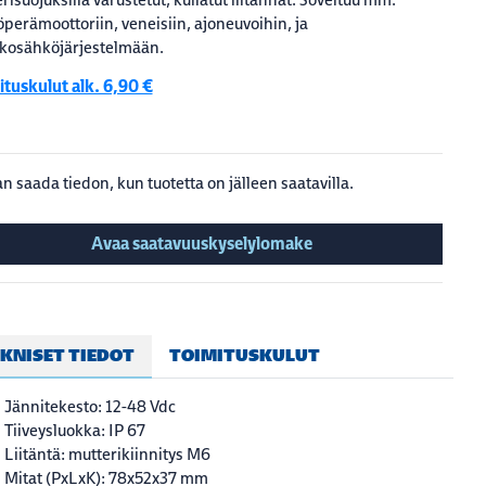
perämoottoriin, veneisiin, ajoneuvoihin, ja
kosähköjärjestelmään.
tuskulut alk. 6,90 €
n saada tiedon, kun tuotetta on jälleen saatavilla.
Avaa saatavuuskyselylomake
KNISET TIEDOT
TOIMITUSKULUT
Jännitekesto: 12-48 Vdc
Tiiveysluokka: IP 67
Liitäntä: mutterikiinnitys M6
Mitat (PxLxK): 78x52x37 mm