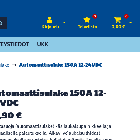
0
0
Avaa kirjautuminen
Avaa 
Kirjaudu
Toivelista
0,00 €
EYSTIEDOT
UKK
Automaattisulake 150A 12-24VDC
ulake
tomaattisulake 150A 12-
4VDC
,90 €
rtasuoja (automaattisulake) käsilaukaisupainikkeella ja
alisella palautuksella. Aikaviivelaukaisu (hidas).
risuojuksilla varustetut, kullatut liitännät. Soveltuu mm.