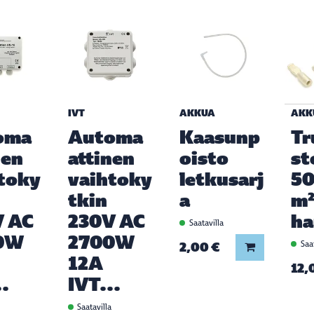
IVT
AKKUA
AKK
oma
Automa
Kaasunp
Tr
nen
attinen
oisto
st
toky
vaihtoky
letkusarj
5
tkin
a
m
V AC
230V AC
h
Saatavilla
0W
2700W
2,00 €
Saat
Lisää koriin
12A
12,
..
IVT...
a
Saatavilla