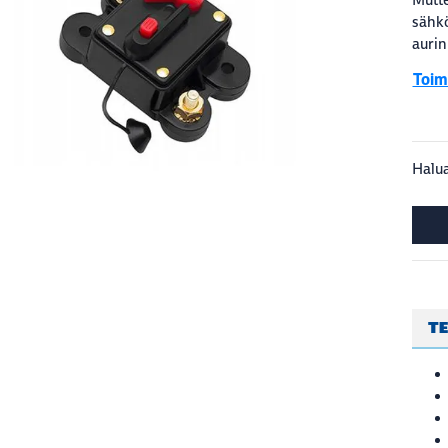
sähkö
aurin
Toimi
Halua
TE