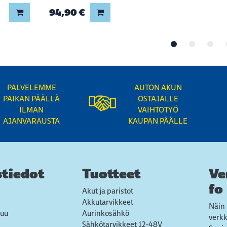
94,90 €
Lisää koriin
Lisää koriin
PALVELEMME
AUTON AKUN
PAIKAN PÄÄLLÄ
OSTAJALLE
ILMAN
VAIHTOTYÖ
AJANVARAUSTA
KAUPAN PÄÄLLE
tiedot
Tuotteet
Ve
fo
Akut ja paristot
Akkutarvikkeet
Näin 
uu
Aurinkosähkö
verk
Sähkötarvikkeet 12-48V