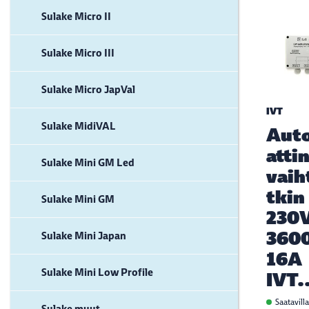
Sulake Micro II
Sulake Micro III
Sulake Micro JapVal
IVT
Sulake MidiVAL
Aut
atti
Sulake Mini GM Led
vaih
tkin
Sulake Mini GM
230
360
Sulake Mini Japan
16A
Sulake Mini Low Profile
IVT.
Saatavill
Sulake muut