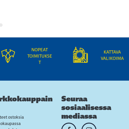
NOPEAT
KATTAVA
TOIMITUKSE
VALIKOIMA
T
rkkokauppain
Seuraa
sosiaalisessa
mediassa
teet ostoksia
kokaupassa