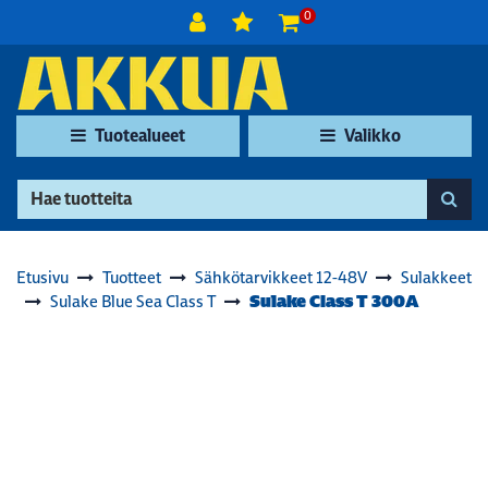
Siirry pääsisältöön
0
Tuotealueet
Valikko
Etusivu
Tuotteet
Sähkötarvikkeet 12-48V
Sulakkeet
Sulake Class T 300A
Sulake Blue Sea Class T