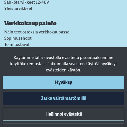
Sähkötarvikkeet 12-48V
Yleistarvikkeet
Verkkokauppainfo
Näin teet ostoksia verkkokaupassa
Sopimusehdot
Toimitustavat
Maksutavat
Tietosuojaseloste
Käytämme tällä sivustolla evästeitä parantaaksemme
Usein kysytyt kysymykset
käyttökokemustasi. Jatkamalla sivuston käyttöä hyväksyt
evästeiden käytön.
Seuraa sosiaalisessa mediassa
Hyväksy
Jatka välttämättömillä
Hallinnoi evästeitä