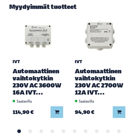
Myydyimmät tuotteet
IVT
IVT
Automaattinen
Automaattinen
vaihtokytkin
vaihtokytkin
230V AC 3600W
230V AC 2700W
16A IVT...
12A IVT...
Saatavilla
Saatavilla
Lisää koriin
Lisää ko
114,90 €
94,90 €