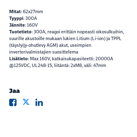
Mitat
: 62x27mm
Tyyppi
: 300A
Jännite
: 160V
Tuotetieto
: 300A, reagoi erittäin nopeasti oikosulkuihin,
suurille akustoille mukaan lukien Litium (Li-ion) ja TPPL
(täyslyijy-ohutlevy AGM) akut, useimpien
inverterivalmistajien suosittelema
Lisätieto
: Max 160V, katkaisukapasiteetti: 20000A
@125VDC, UL248-15, liitäntä: 2xM8, väli: 47mm
Jaa