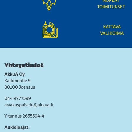
NOPEAT
TOIMITUKSET
KATTAVA
VALIKOIMA
Yhteystiedot
AkkuA Oy
Kaltimontie 5
80100 Joensuu
044 9777599
asiakaspalvelu@akkua.fi
Y-tunnus 2655594-4
Aukioloajat: