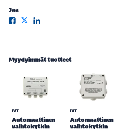
Jaa
Myydyimmät tuotteet
IVT
IVT
Automaattinen
Automaattinen
vaihtokytkin
vaihtokytkin