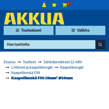
Siirry pääsisältöön
0
Tuotealueet
Valikko
Etusivu
Tuotteet
Sähkötarvikkeet 12-48V
Liittimet ja kaapelikengät
Kaapelikengät
Kaapelikenkä FIN
Kaapelikenkä FIN 16mm² Ø10mm