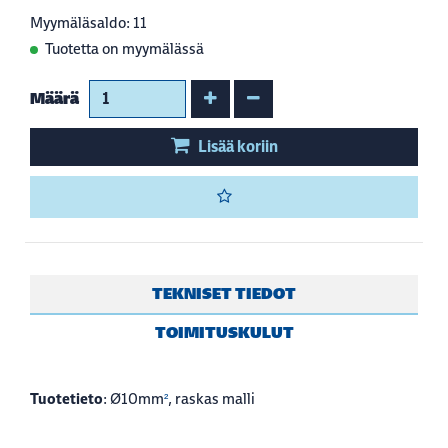
Myymäläsaldo: 11
Tuotetta on myymälässä
Kasvata määrää
Vähennä määrää
Määrä
Lisää koriin
TEKNISET TIEDOT
TOIMITUSKULUT
Tuotetieto
: Ø10mm
, raskas malli
²