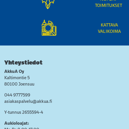
TOIMITUKSET
KATTAVA
VALIKOIMA
Yhteystiedot
AkkuA Oy
Kaltimontie 5
80100 Joensuu
044 9777599
asiakaspalvelu@akkua.fi
Y-tunnus 2655594-4
Aukioloajat: