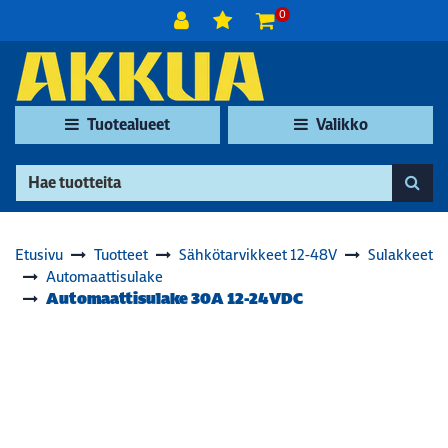
Siirry pääsisältöön
0
Tuotealueet
Valikko
Etusivu
Tuotteet
Sähkötarvikkeet 12-48V
Sulakkeet
Automaattisulake
Automaattisulake 30A 12-24VDC