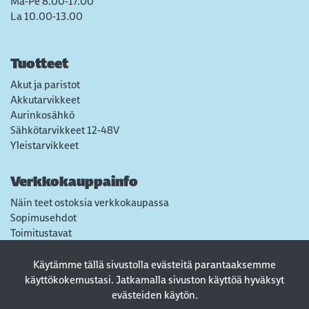
Ma-Pe 8.00-17.00
La 10.00-13.00
Tuotteet
Akut ja paristot
Akkutarvikkeet
Aurinkosähkö
Sähkötarvikkeet 12-48V
Yleistarvikkeet
Verkkokauppainfo
Näin teet ostoksia verkkokaupassa
Sopimusehdot
Toimitustavat
Maksutavat
Tietosuojaseloste
Käytämme tällä sivustolla evästeitä parantaaksemme
Usein kysytyt kysymykset
käyttökokemustasi. Jatkamalla sivuston käyttöä hyväksyt
evästeiden käytön.