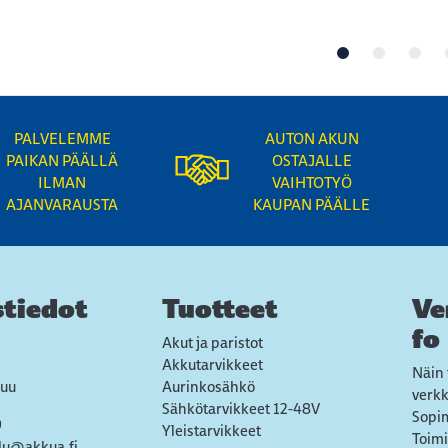
PALVELEMME
AUTON AKUN
PAIKAN PÄÄLLÄ
OSTAJALLE
ILMAN
VAIHTOTYÖ
AJANVARAUSTA
KAUPAN PÄÄLLE
tiedot
Tuotteet
Ve
fo
Akut ja paristot
Akkutarvikkeet
Näin 
uu
Aurinkosähkö
verk
Sähkötarvikkeet 12-48V
Sopi
9
Yleistarvikkeet
Toimi
lu@akkua.fi