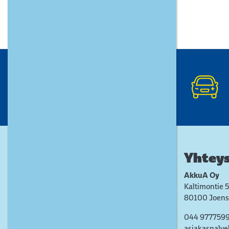
Yhteys
AkkuA Oy
Kaltimontie 5
80100 Joens
044 977759
asiakaspalve