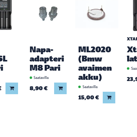
XTA
Napa-
ML2020
Xt
SL
adapteri
(Bmw
la
i
M8 Pari
avaimen
Saat
akku)
a
Saatavilla
23,
€
8,90 €
Saatavilla
Lisää koriin
Lisää koriin
15,00 €
Lisää koriin