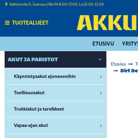
Siirry pääsisältöön
Kaltimontie 5, Joensuu | ​Ma-Pe 8.00-17.00, La 10.00-13.00
TUOTEALUEET
ETUSIVU
YRITY
AKUT JA PARISTOT
Etusivu
T
Dirt D
Käynnistysakut ajoneuvoihin
Teollisuusakut
Trukkiakut ja tarvikkeet
Vapaa-ajan akut