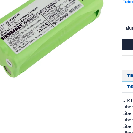
Toimi
Halua
TE
T
DIRT
Libe
Libe
Libe
Libe
Libe