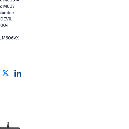
ro M607
 Number:
 DEVIL
7004
DLM606VX