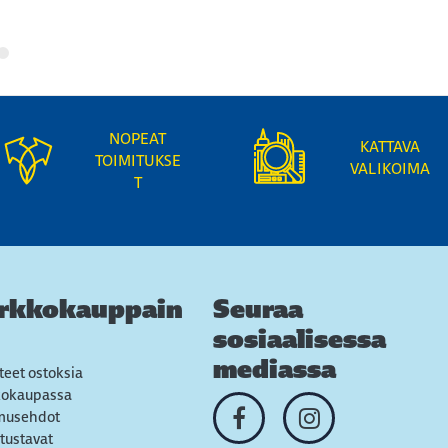
NOPEAT
KATTAVA
TOIMITUKSE
VALIKOIMA
T
rkkokauppain
Seuraa
sosiaalisessa
mediassa
teet ostoksia
kokaupassa
musehdot
tustavat