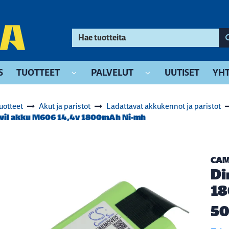
S
TUOTTEET
PALVELUT
UUTISET
YHT
uotteet
Akut ja paristot
Ladattavat akkukennot ja paristot
evil akku M606 14,4v 1800mAh Ni-mh
CAM
Di
18
50