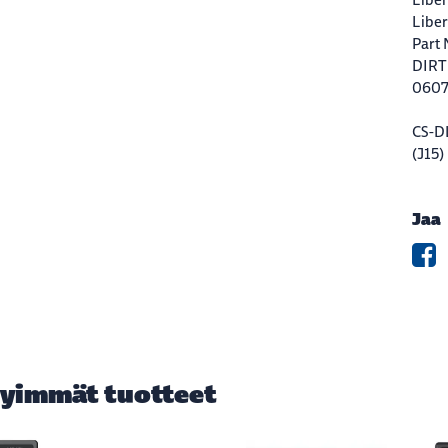
Libe
Part
DIRT
060
CS-
(J15)
Jaa
yimmät tuotteet