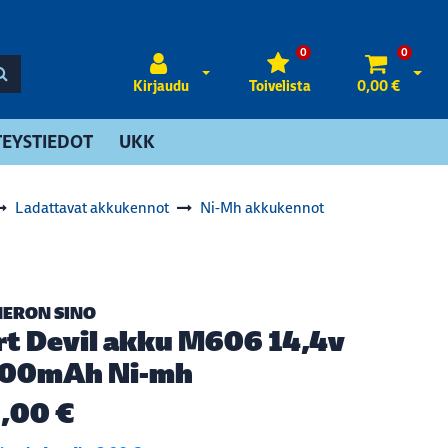
0
0
Avaa kirjautuminen
Avaa 
Kirjaudu
Toivelista
0,00 €
EYSTIEDOT
UKK
Ladattavat akkukennot
Ni-Mh akkukennot
ERON SINO
rt Devil akku M606 14,4v
00mAh Ni-mh
,00 €