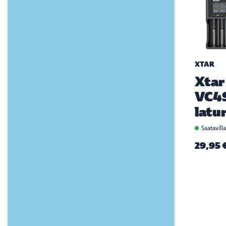
XTAR
Xtar
VC4
latur
Saatavill
29,95 