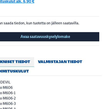
tuskulut alk. 6,90 €
n saada tiedon, kun tuotetta on jälleen saatavilla.
Avaa saatavuuskyselylomake
KNISET TIEDOT
VALMISTAJAN TIEDOT
OIMITUSKULUT
 DEVIL
ro M606
ro M606-1
ro M606-2
ro M606-3
ro M606-4