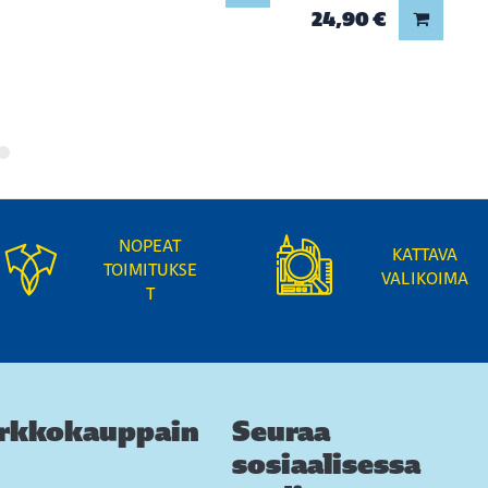
24,90 €
Lisää ko
NOPEAT
KATTAVA
TOIMITUKSE
VALIKOIMA
T
rkkokauppain
Seuraa
sosiaalisessa