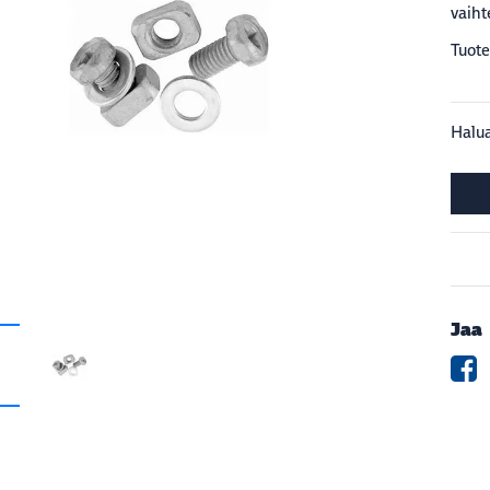
vaiht
Tuote
Halua
Jaa