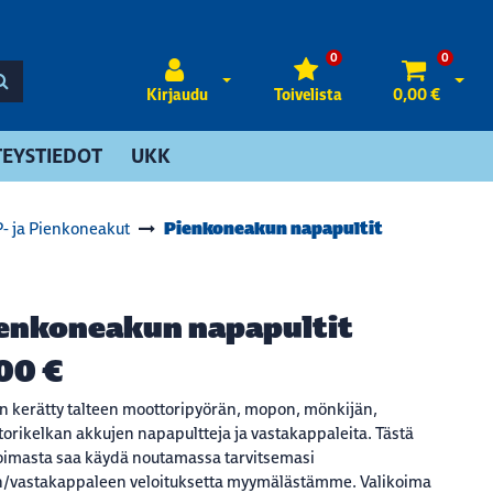
0
0
Avaa kirjautuminen
Avaa 
Kirjaudu
Toivelista
0,00 €
EYSTIEDOT
UKK
Pienkoneakun napapultit
- ja Pienkoneakut
enkoneakun napapultit
00 €
n kerätty talteen moottoripyörän, mopon, mönkijän,
orikelkan akkujen napapultteja ja vastakappaleita. Tästä
oimasta saa käydä noutamassa tarvitsemasi
n/vastakappaleen veloituksetta myymälästämme. Valikoima