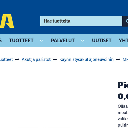
S
TUOTTEET
PALVELUT
UUTISET
YHT
uotteet
Akut ja paristot
Käynnistysakut ajoneuvoihin
MP
Pi
0,
Ollaa
moott
valik
pulti