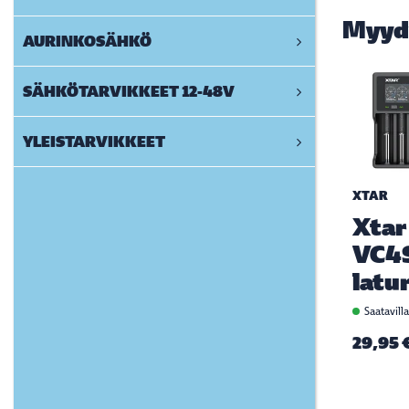
Myyd
AURINKOSÄHKÖ
SÄHKÖTARVIKKEET 12-48V
YLEISTARVIKKEET
XTAR
Xtar
VC4
latur
Saatavill
29,95 