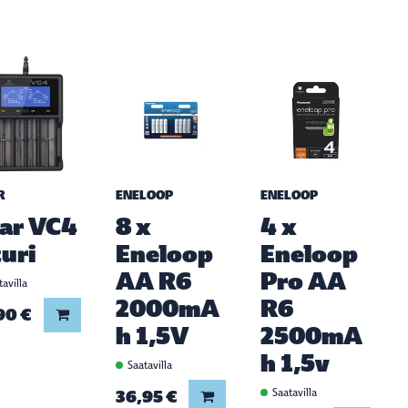
R
ENELOOP
ENELOOP
ar VC4
8 x
4 x
turi
Eneloop
Eneloop
AA R6
Pro AA
avilla
2000mA
R6
90 €
Lisää koriin
h 1,5V
2500mA
h 1,5v
Saatavilla
36,95 €
Saatavilla
Lisää koriin