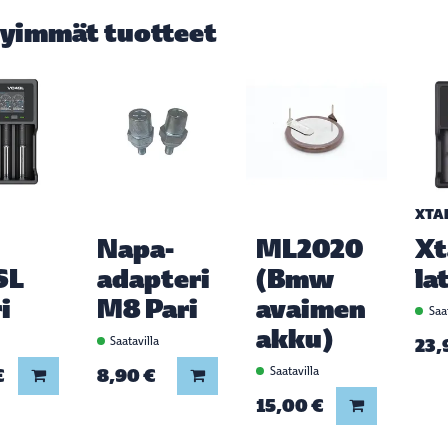
yimmät tuotteet
XTA
Napa-
ML2020
Xt
SL
adapteri
(Bmw
la
i
M8 Pari
avaimen
Saat
akku)
a
Saatavilla
23,
€
8,90 €
Saatavilla
Lisää koriin
Lisää koriin
15,00 €
Lisää koriin