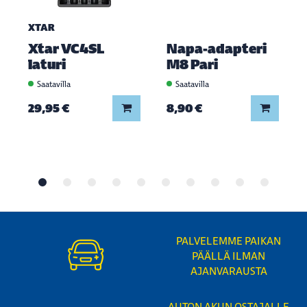
XTAR
Xtar VC4SL
Napa-adapteri
laturi
M8 Pari
Saatavilla
Saatavilla
Lisää koriin
Lisää ko
29,95 €
8,90 €
PALVELEMME PAIKAN
PÄÄLLÄ ILMAN
AJANVARAUSTA
AUTON AKUN OSTAJALLE