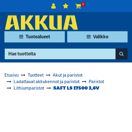
Siirry pääsisältöön
0
Tuotealueet
Valikko
Etusivu
Tuotteet
Akut ja paristot
Ladattavat akkukennot ja paristot
Paristot
SAFT LS 17500 3,6V
Lithiumparistot