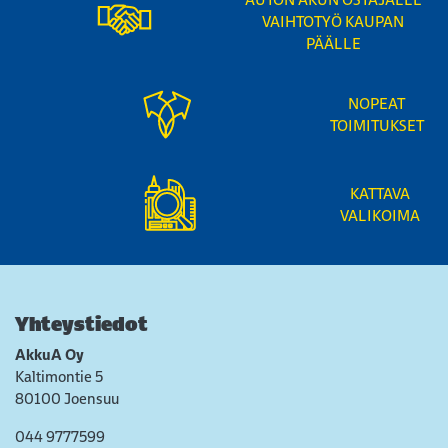
VAIHTOTYÖ KAUPAN
PÄÄLLE
NOPEAT
TOIMITUKSET
KATTAVA
VALIKOIMA
Yhteystiedot
AkkuA Oy
Kaltimontie 5
80100 Joensuu
044 9777599