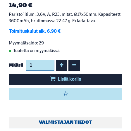
14,90 €
Paristo litium, 3,6V, A, R23, mitat: Ø17x50mm. Kapasiteetti
3600mAh, bruttomassa 22.47 g. Ei ladattava.
Toimituskulut alk. 6,90 €
Myymäläsaldo: 29
Tuotetta on myymälässä
Kasvata määrää
Vähennä määrää
Määrä
Lisää koriin
VALMISTAJAN TIEDOT