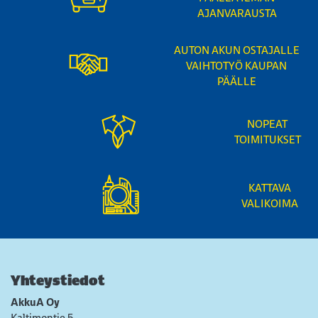
AJANVARAUSTA
AUTON AKUN OSTAJALLE
VAIHTOTYÖ KAUPAN
PÄÄLLE
NOPEAT
TOIMITUKSET
KATTAVA
VALIKOIMA
Yhteystiedot
AkkuA Oy
Kaltimontie 5