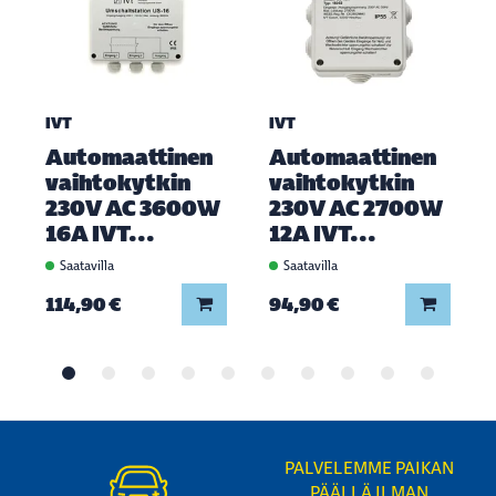
IVT
IVT
Automaattinen
Automaattinen
vaihtokytkin
vaihtokytkin
230V AC 3600W
230V AC 2700W
16A IVT...
12A IVT...
Saatavilla
Saatavilla
Lisää koriin
Lisää ko
114,90 €
94,90 €
PALVELEMME PAIKAN
PÄÄLLÄ ILMAN