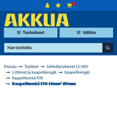
Siirry pääsisältöön
0
Tuotealueet
Valikko
Etusivu
Tuotteet
Sähkötarvikkeet 12-48V
Liittimet ja kaapelikengät
Kaapelikengät
Kaapelikenkä FIN
Kaapelikenkä FIN 16mm² Ø5mm