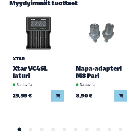
Myydyimmät tuotteet
XTAR
Xtar VC4SL
Napa-adapteri
laturi
M8 Pari
Saatavilla
Saatavilla
Lisää koriin
Lisää ko
29,95 €
8,90 €