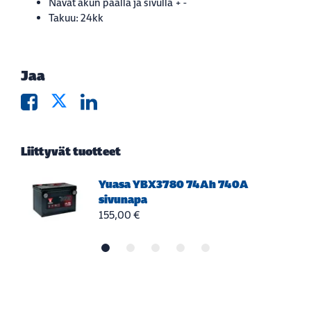
Navat akun päällä ja sivulla + -
Takuu: 24kk
Jaa
Liittyvät tuotteet
Yuasa YBX3780 74Ah 740A
sivunapa
155,00 €