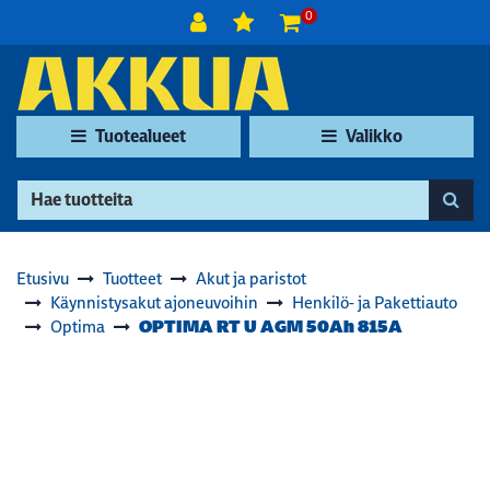
Siirry pääsisältöön
0
Tuotealueet
Valikko
Etusivu
Tuotteet
Akut ja paristot
Käynnistysakut ajoneuvoihin
Henkilö- ja Pakettiauto
OPTIMA RT U AGM 50Ah 815A
Optima