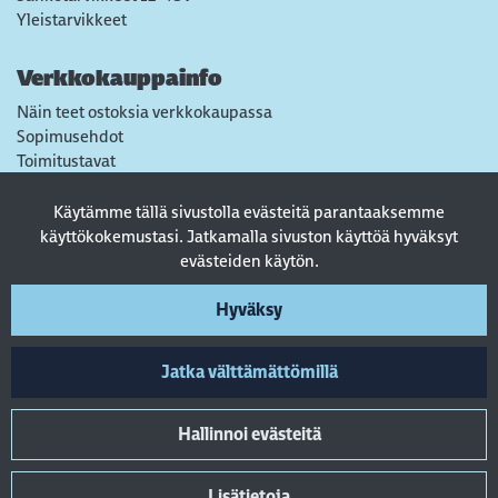
Yleistarvikkeet
Verkkokauppainfo
Näin teet ostoksia verkkokaupassa
Sopimusehdot
Toimitustavat
Maksutavat
Tietosuojaseloste
Käytämme tällä sivustolla evästeitä parantaaksemme
Usein kysytyt kysymykset
käyttökokemustasi. Jatkamalla sivuston käyttöä hyväksyt
evästeiden käytön.
Seuraa sosiaalisessa mediassa
Hyväksy
Jatka välttämättömillä
Hallinnoi evästeitä
Lisätietoja