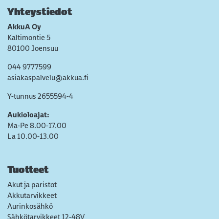
Yhteystiedot
AkkuA Oy
Kaltimontie 5
80100 Joensuu
044 9777599
asiakaspalvelu@akkua.fi
Y-tunnus 2655594-4
Aukioloajat:
Ma-Pe 8.00-17.00
La 10.00-13.00
Tuotteet
Akut ja paristot
Akkutarvikkeet
Aurinkosähkö
Sähkötarvikkeet 12-48V