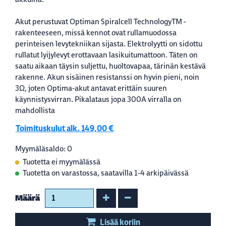
Akut perustuvat Optiman Spiralcell TechnologyTM -
rakenteeseen, missä kennot ovat rullamuodossa
perinteisen levytekniikan sijasta. Elektrolyytti on sidottu
rullatut lyijylevyt erottavaan lasikuitumattoon. Täten on
saatu aikaan täysin suljettu, huoltovapaa, tärinän kestävä
rakenne. Akun sisäinen resistanssi on hyvin pieni, noin
3Ω, joten Optima-akut antavat erittäin suuren
käynnistysvirran. Pikalataus jopa 300A virralla on
mahdollista
Toimituskulut alk. 149,00 €
Myymäläsaldo: 0
Tuotetta ei myymälässä
Tuotetta on varastossa, saatavilla 1-4 arkipäivässä
Kasvata määrää
Vähennä määrää
Määrä
Lisää koriin