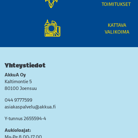
TOIMITUKSET
KATTAVA
VALIKOIMA
Yhteystiedot
AkkuA Oy
Kaltimontie 5
80100 Joensuu
044 9777599
asiakaspalvelu@akkua.fi
Y-tunnus 2655594-4
Aukioloajat:
Ma-Pe 8.00-17.00