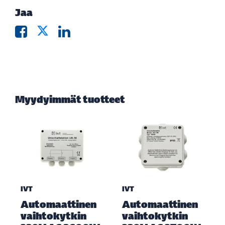
Jaa
Myydyimmät tuotteet
IVT
IVT
Automaattinen
Automaattinen
vaihtokytkin
vaihtokytkin