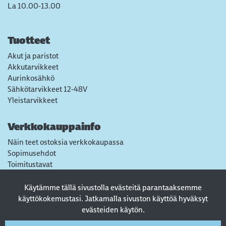
La 10.00-13.00
Tuotteet
Akut ja paristot
Akkutarvikkeet
Aurinkosähkö
Sähkötarvikkeet 12-48V
Yleistarvikkeet
Verkkokauppainfo
Näin teet ostoksia verkkokaupassa
Sopimusehdot
Toimitustavat
Maksutavat
Tietosuojaseloste
Käytämme tällä sivustolla evästeitä parantaaksemme
Usein kysytyt kysymykset
käyttökokemustasi. Jatkamalla sivuston käyttöä hyväksyt
evästeiden käytön.