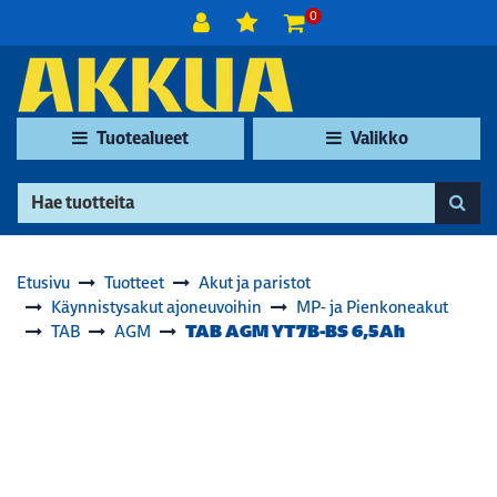
Siirry pääsisältöön
0
Tuotealueet
Valikko
Etusivu
Tuotteet
Akut ja paristot
Käynnistysakut ajoneuvoihin
MP- ja Pienkoneakut
TAB AGM YT7B-BS 6,5Ah
TAB
AGM