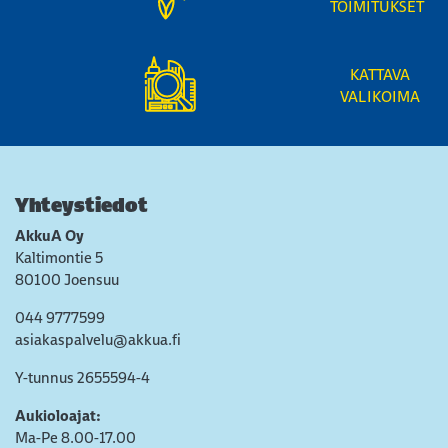
TOIMITUKSET
KATTAVA
VALIKOIMA
Yhteystiedot
AkkuA Oy
Kaltimontie 5
80100 Joensuu
044 9777599
asiakaspalvelu@akkua.fi
Y-tunnus 2655594-4
Aukioloajat:
Ma-Pe 8.00-17.00