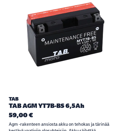
TAB
TAB AGM YT7B-BS 6,5Ah
59,00 €
Agm -rakenteen ansiosta akku on tehokas ja tärinää
kestävä vaativiin olosuhteisiin. Akku säilyttää