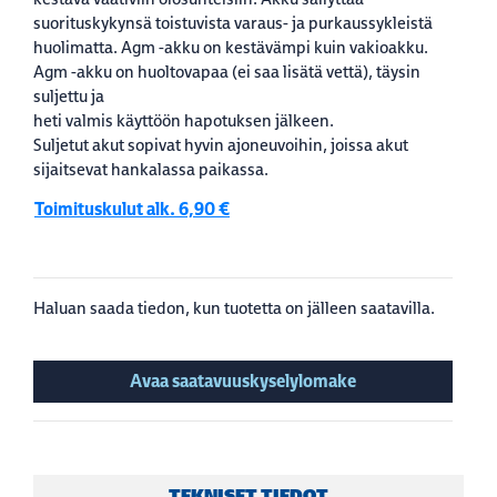
suorituskykynsä toistuvista varaus- ja purkaussykleistä
huolimatta. Agm -akku on kestävämpi kuin vakioakku.
Agm -akku on huoltovapaa (ei saa lisätä vettä), täysin
suljettu ja
heti valmis käyttöön hapotuksen jälkeen.
Suljetut akut sopivat hyvin ajoneuvoihin, joissa akut
sijaitsevat hankalassa paikassa.
Toimituskulut alk. 6,90 €
Haluan saada tiedon, kun tuotetta on jälleen saatavilla.
Avaa saatavuuskyselylomake
TEKNISET TIEDOT