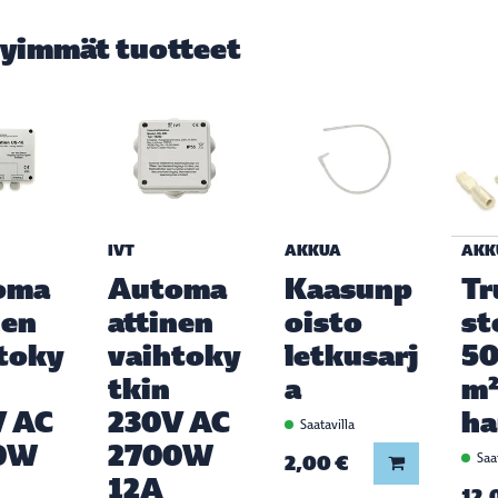
yimmät tuotteet
IVT
AKKUA
AKK
oma
Automa
Kaasunp
Tr
nen
attinen
oisto
st
toky
vaihtoky
letkusarj
5
tkin
a
m
V AC
230V AC
h
Saatavilla
0W
2700W
2,00 €
Saat
Lisää koriin
12A
12,