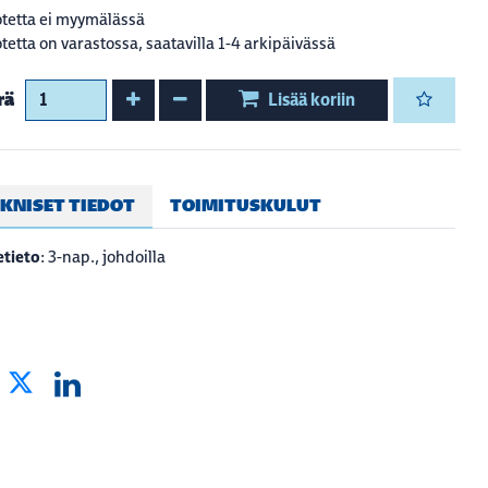
tetta ei myymälässä
tetta on varastossa, saatavilla 1-4 arkipäivässä
Kasvata määrää
Vähennä määrää
rä
Lisää koriin
KNISET TIEDOT
TOIMITUSKULUT
tieto
: 3-nap., johdoilla