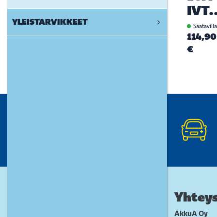
IVT.
YLEISTARVIKKEET
Saatavill
114,90
€
Yhteys
AkkuA Oy