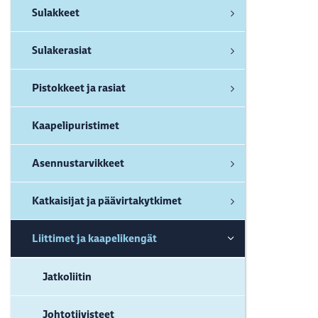
Sulakkeet
Sulakerasiat
Pistokkeet ja rasiat
Kaapelipuristimet
Asennustarvikkeet
Katkaisijat ja päävirtakytkimet
Liittimet ja kaapelikengät
Jatkoliitin
Johtotiivisteet