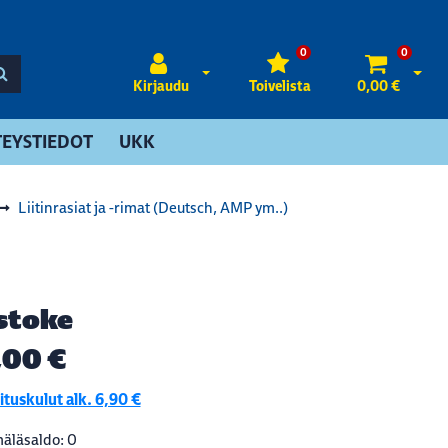
0
0
Avaa kirjautuminen
Avaa 
Kirjaudu
Toivelista
0,00 €
EYSTIEDOT
UKK
Liitinrasiat ja -rimat (Deutsch, AMP ym..)
stoke
,00 €
tuskulut alk. 6,90 €
äläsaldo: 0