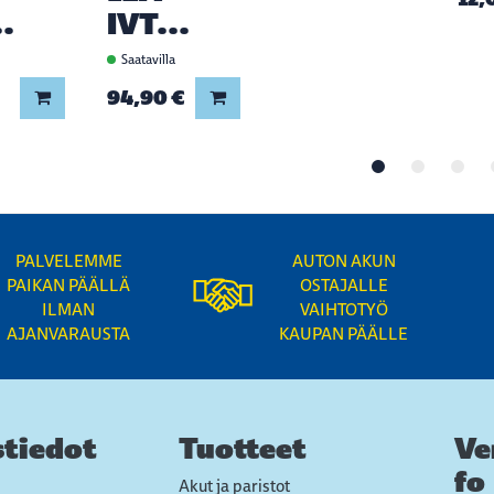
..
IVT...
a
Saatavilla
94,90 €
Lisää koriin
Lisää koriin
PALVELEMME
AUTON AKUN
PAIKAN PÄÄLLÄ
OSTAJALLE
ILMAN
VAIHTOTYÖ
AJANVARAUSTA
KAUPAN PÄÄLLE
tiedot
Tuotteet
Ve
fo
Akut ja paristot