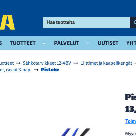
S
TUOTTEET
PALVELUT
UUTISET
YHT
uotteet
Sähkötarvikkeet 12-48V
Liittimet ja kaapelikengät
Pistoke
et, rasiat 3-nap.
Pi
13
Toimi
Myym