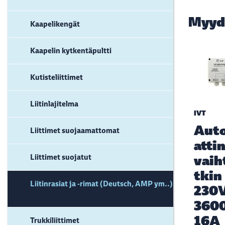
Myyd
Kaapelikengät
Kaapelin kytkentäpultti
Kutisteliittimet
Liitinlajitelma
IVT
Aut
Liittimet suojaamattomat
atti
Liittimet suojatut
vaih
tkin
Liitinrasiat ja -rimat (Deutsch, AMP ym..)
230
360
16A
Trukkiliittimet