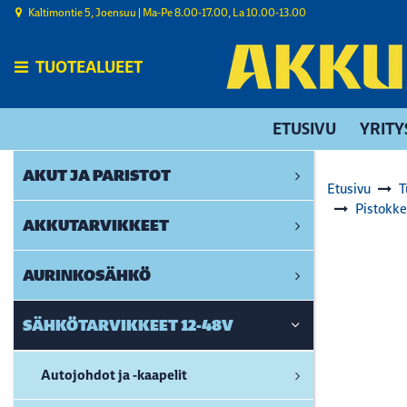
Siirry pääsisältöön
Kaltimontie 5, Joensuu | ​Ma-Pe 8.00-17.00, La 10.00-13.00
TUOTEALUEET
ETUSIVU
YRITY
AKUT JA PARISTOT
Etusivu
T
Pistokke
AKKUTARVIKKEET
AURINKOSÄHKÖ
SÄHKÖTARVIKKEET 12-48V
Autojohdot ja -kaapelit