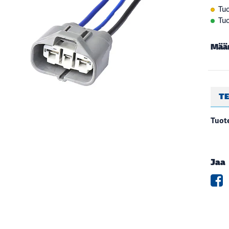
Tuo
Tuo
Mää
TE
Tuote
Jaa