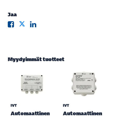
Jaa
Myydyimmät tuotteet
IVT
IVT
Automaattinen
Automaattinen