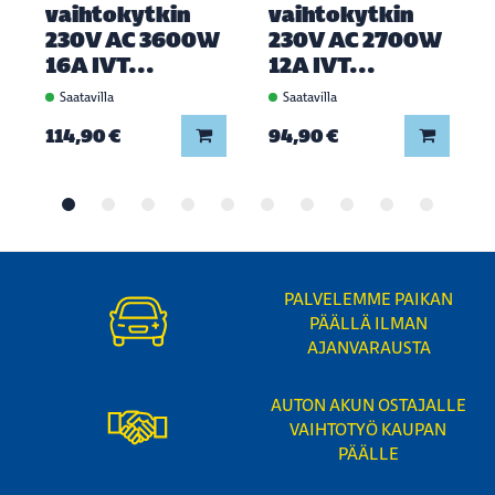
vaihtokytkin
vaihtokytkin
230V AC 3600W
230V AC 2700W
16A IVT...
12A IVT...
Saatavilla
Saatavilla
Lisää koriin
Lisää ko
114,90 €
94,90 €
PALVELEMME PAIKAN
PÄÄLLÄ ILMAN
AJANVARAUSTA
AUTON AKUN OSTAJALLE
VAIHTOTYÖ KAUPAN
PÄÄLLE