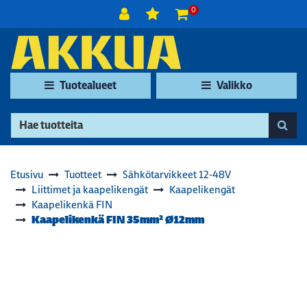
Siirry pääsisältöön
0
Tuotealueet
Valikko
Etusivu
Tuotteet
Sähkötarvikkeet 12-48V
Liittimet ja kaapelikengät
Kaapelikengät
Kaapelikenkä FIN
Kaapelikenkä FIN 35mm² Ø12mm