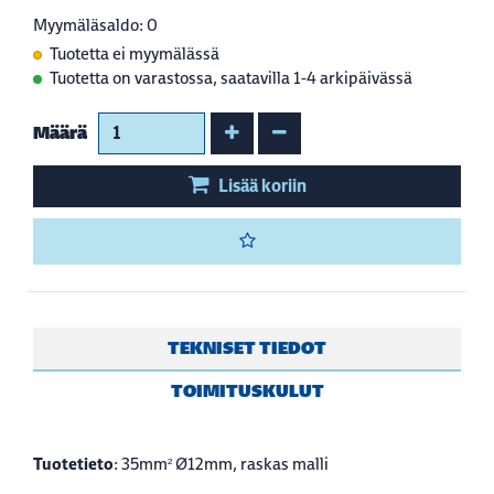
Myymäläsaldo: 0
Tuotetta ei myymälässä
Tuotetta on varastossa, saatavilla 1-4 arkipäivässä
Kasvata määrää
Vähennä määrää
Määrä
Lisää koriin
TEKNISET TIEDOT
TOIMITUSKULUT
Tuotetieto
: 35mm
Ø12mm, raskas malli
²