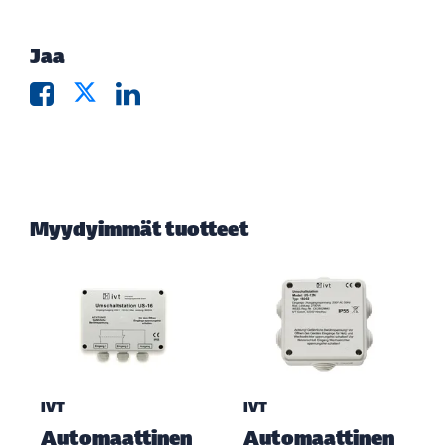
Jaa
Myydyimmät tuotteet
IVT
IVT
Automaattinen
Automaattinen