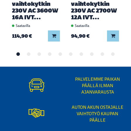
vaihtokytkin
vaihtokytkin
230V AC 3600W
230V AC 2700W
16A IVT...
12A IVT...
Saatavilla
Saatavilla
Lisää koriin
Lisää ko
114,90 €
94,90 €
PALVELEMME PAIKAN
PÄÄLLÄ ILMAN
AJANVARAUSTA
AUTON AKUN OSTAJALLE
VAIHTOTYÖ KAUPAN
PÄÄLLE