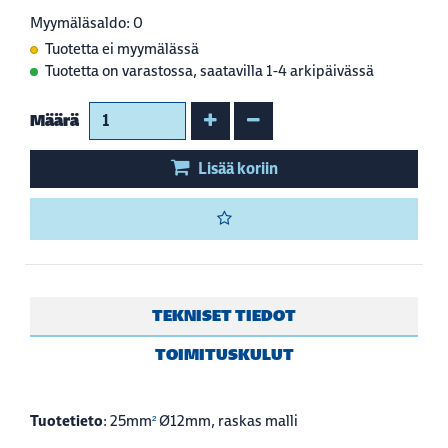
Myymäläsaldo: 0
Tuotetta ei myymälässä
Tuotetta on varastossa, saatavilla 1-4 arkipäivässä
Kasvata määrää
Vähennä määrää
Määrä
Lisää koriin
TEKNISET TIEDOT
TOIMITUSKULUT
Tuotetieto
: 25mm
Ø12mm, raskas malli
²