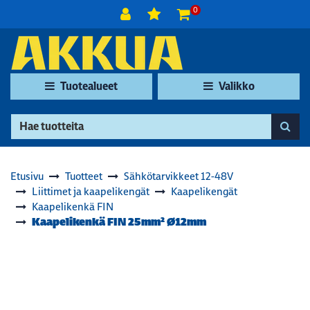
Siirry pääsisältöön
0
Tuotealueet
Valikko
Etusivu
Tuotteet
Sähkötarvikkeet 12-48V
Liittimet ja kaapelikengät
Kaapelikengät
Kaapelikenkä FIN
Kaapelikenkä FIN 25mm² Ø12mm